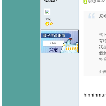
SandraLo
發表於 09-8-16
原
大宅
試下
有
2149
我屋
個
每首
佢依
hinhinmu