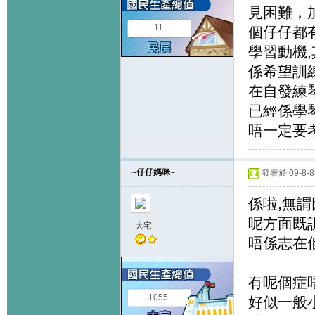
見困難，加
11
個仔仔都
學習動機
係希望訓
在自發練琴
已經係學
唔一定要
~仔仔媽咪~
發表於 09-8-8 
係啦,無
呢方面既
大宅
唔係志在
有呢個症
1055
好似一般