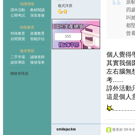
原
知識增值
複式洋房
四
課外活動
教材閱讀
公開考試
深造進修
叫
都
特殊教育
曾看
特殊教育
資優教育
355
自閉寶寶
智能評估
徵求專區
個人覺得學
二手市場
誠徵老師
其實我個囡
組班專區
徵保母車
左右腦無
聯絡管理員
考......
諄外活動
這是個人意
smilejackie
發表於 09-8-8 