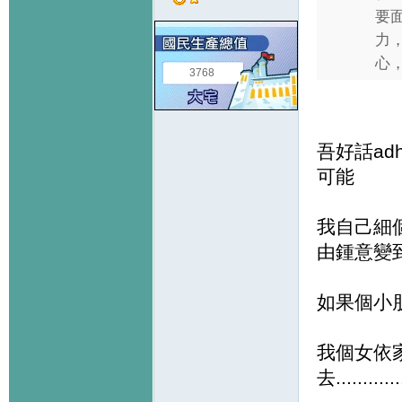
要
力
心，
3768
吾好話ad
可能
我自己細個
由鍾意變到
如果個小朋
我個女依
去............