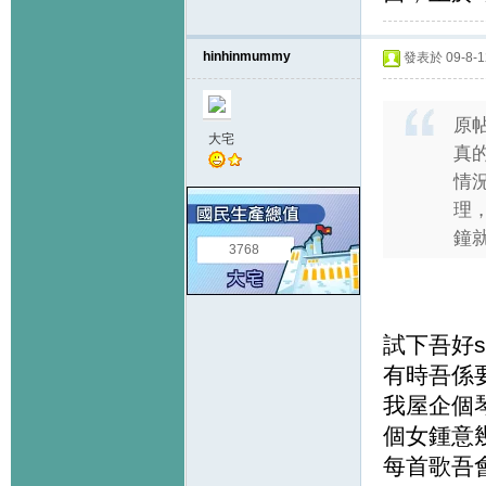
hinhinmummy
發表於 09-8-12
原
大宅
真
情
理
鐘就
3768
試下吾好s
有時吾係
我屋企個琴
個女鍾意
每首歌吾會