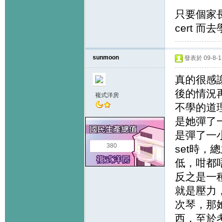
只要個家長
cert 而
sunmoon
發表於 09-8-11
真的很感
後的情況
複式洋房
不學的道
是她彈了
是彈了一
380
set時
低，咁都
反之是一
就是壓力
次琴，那
西，至於