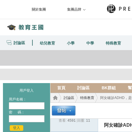
關於集團
集團品牌
討論區
幼兒教育
小學
中學
特殊教育
首頁
討論區
BK群組
幫
用戶登入
討論區
特殊教育
阿女確診ADHD，
用戶名稱：
密 碼：
查看:
4591
|
回覆:
11
教育
›
›
›
阿女確診AD
登入