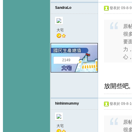
SandraLo
發表於 09-8-9 
原
大宅
很
要
力
心，
2149
放開些吧,
hinhinmummy
發表於 09-8-10
原
大宅
很