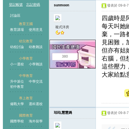
登記帳號
忘記密碼
sunmoon
發表於 09-8-7 
討論區
四歲時是
教育王國
每天叫她
複式洋房
教育講場
使用意見
棄，一路
見困難，
幼兒教育
幼校討論
幼教雜談
王國
但亦有姑
380
右腦，但
小學教育
小一選校
小學雜談
這些壓力
大家給點
中學教育
升中派位
中學交流
初中教育
專上教育
備戰大學
選科選校
珀珀,慧慧媽
發表於 09-8-7 
國際教育
國際學校
海外留學