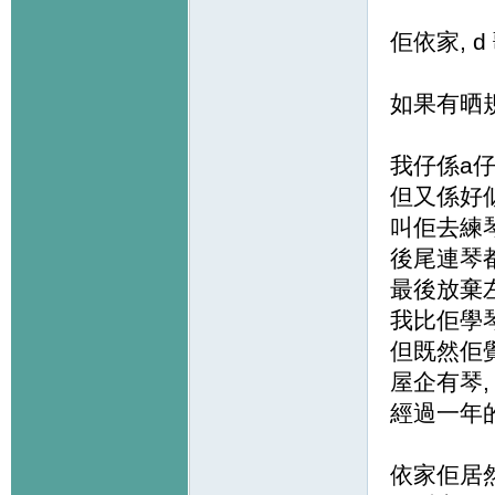
佢依家, 
如果有晒規定
我仔係a仔
但又係好
叫佢去練
後尾連琴
最後放棄
我比佢學琴
但既然佢
屋企有琴,
經過一年
依家佢居然