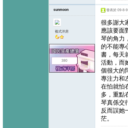
sunmoon
發表於 09-8-9 
很多謝大
應該要面
複式洋房
琴的角力
的不能專
書，每天
380
活動，而
個很大的
專注力和
在怕就怕
多，重點
琴真係交
反而誤她
茫。