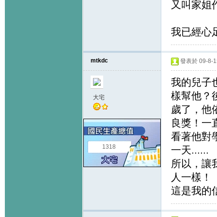
又叫家姐作
我已經心足.
mtkdc
發表於 09-8-15
我的兒子
樣幫他？
大宅
歲了，他
良獎！一
看著他對
1318
一天......
所以，讓
人一樣！
這是我的