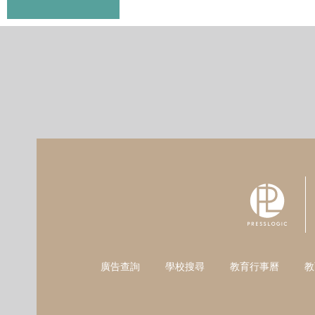
廣告查詢
學校搜尋
教育行事曆
教