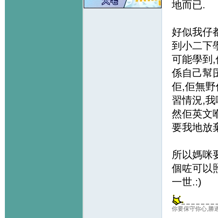
地而已.
好似我仔
到小二下
可能學到
係自己幫
佢,佢無
習情況,
然佢英文
要我地放
所以媽咪
個咗可以
一世.:)
你要保守你心,勝