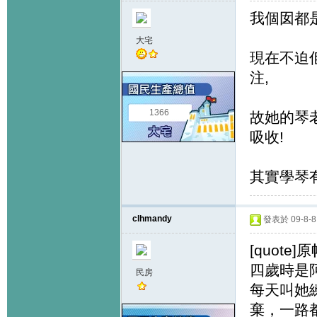
我個囡都是
大宅
現在不迫佢
注,
1366
故她的琴
吸收!
其實學琴有
clhmandy
發表於 09-8-8 
[quote]
四歲時是
民房
每天叫她
棄，一路