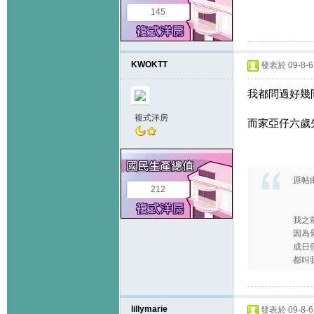
145
KWOKTT
發表於 09-8-6 
我都問過好幾間
複式洋房
而家亞仔六歲
原帖
212
我之
因為
成日
都叫
lillymarie
發表於 09-8-6 