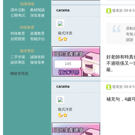
知識增值
課外活動
教材閱讀
carama
發表於 09-8-5 
公開考試
深造進修
特殊教育
原帖
複式洋房
特殊教育
資優教育
有無
自閉寶寶
智能評估
謝謝
徵求專區
好老師有時真
二手市場
誠徵老師
組班專區
徵保母車
不過唔係又一城
145
級。
聯絡管理員
carama
發表於 09-8-5 
補充句，4歲
複式洋房