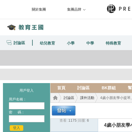
關於集團
集團品牌
討論區
幼兒教育
小學
中學
特殊教育
首頁
討論區
BK群組
幫
用戶登入
討論區
課外活動
4歲小朋友學小提琴, 
用戶名稱：
密 碼：
查看:
1175
|
回覆:
6
教育
›
›
›
4歲小朋友學
登入