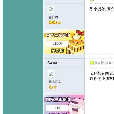
學小提琴, 要
侯爵府
21906
AWma
發表於 09-8-10
我仔都有同我講
以你的小朋友只
複式洋房
415