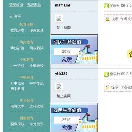
登記帳號
忘記密碼
mamami
發表於 09-8-5 
討論區
提示:
作者被
教育王國
禁止訪問
教育講場
使用意見
幼兒教育
幼校討論
幼教雜談
王國
2972
小學教育
小一選校
小學雜談
yhk329
發表於 09-8-5 
中學教育
升中派位
中學交流
提示:
作者被
初中教育
禁止訪問
專上教育
備戰大學
選科選校
國際教育
2713
國際學校
海外留學