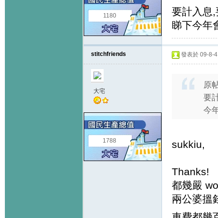
要計入息,
1180
睇下今年
stitchfriends
發表於 09-8-4 
原
大宅
要
今
1788
sukkiu,
Thanks!
都幾嚴 wo
兩公婆搵錢
車費都幾百