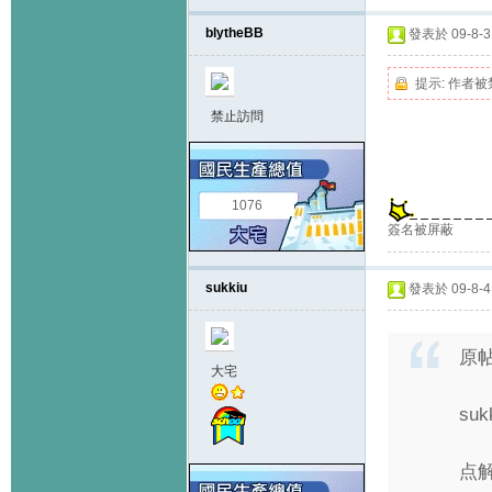
blytheBB
發表於 09-8-3 
提示:
作者被
禁止訪問
1076
簽名被屏蔽
sukkiu
發表於 09-8-4 
原
大宅
suk
点解