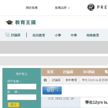
關於集團
集團品牌
討論區
幼兒教育
小學
中學
特殊教育
首頁
討論區
BK群組
幫
用戶登入
討論區
初中教育
學生12yrs la,是否
用戶名稱：
密 碼：
查看:
2853
|
回覆:
18
教育
›
›
›
學生12yrs 
登入