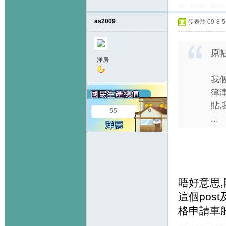
as2009
發表於 09-8-5 
原
洋房
我
簿
貼
55
...
唔好意思
這個pos
格申請車