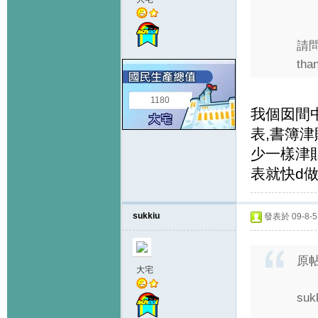
請問
tha
1180
我個囡間
表,書簿
少一樣津
表就快d做
sukkiu
發表於 09-8-5 
原
大宅
suk