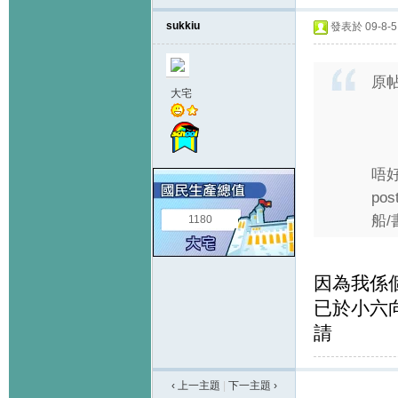
sukkiu
發表於 09-8-5 
原
大宅
唔
po
船/
1180
因為我係
已於小六向
請
‹ 上一主題
|
下一主題
›