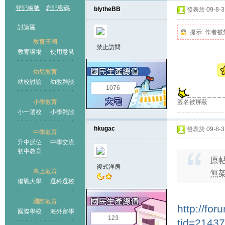
登記帳號
忘記密碼
blytheBB
發表於 09-8-3 
討論區
提示:
作者被
教育王國
禁止訪問
教育講場
使用意見
幼兒教育
幼校討論
幼教雜談
王國
1076
簽名被屏蔽
小學教育
小一選校
小學雜談
hkugac
發表於 09-8-3 
中學教育
升中派位
中學交流
初中教育
原
複式洋房
專上教育
無架
備戰大學
選科選校
國際教育
http://fo
國際學校
海外留學
123
tid=2143