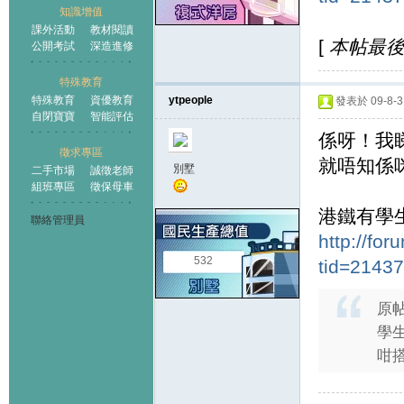
知識增值
課外活動
教材閱讀
[
本帖最後由 
公開考試
深造進修
特殊教育
特殊教育
資優教育
ytpeople
發表於 09-8-3 
自閉寶寶
智能評估
係呀！我
徵求專區
就唔知係
別墅
二手市場
誠徵老師
組班專區
徵保母車
港鐵有學
聯絡管理員
http://fo
532
tid=2143
原
學生
咁