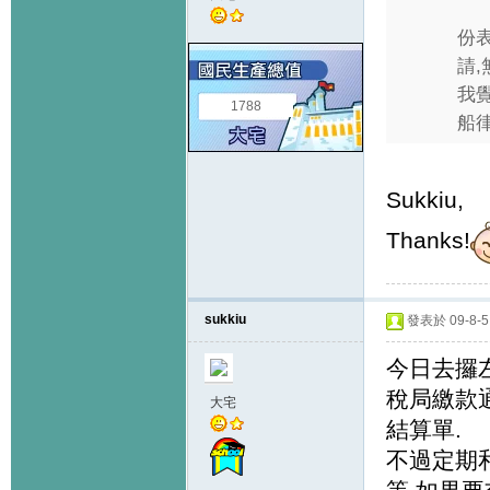
份
請,
我
1788
船律
Sukkiu,
Thanks!
sukkiu
發表於 09-8-5 
今日去攞
稅局繳款
大宅
結算單.
不過定期