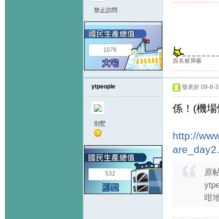
禁止訪問
1076
簽名被屏蔽
ytpeople
發表於 09-8-3 
係！(機
別墅
http://ww
are_day2.
原
532
ytp
咁