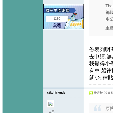
Tha
都幾
兩公
1180
車
份表列明
去申請,無
我覺得小
有車 船
就少d律
stitchfriends
發表於 09-8-5 
原
大宅