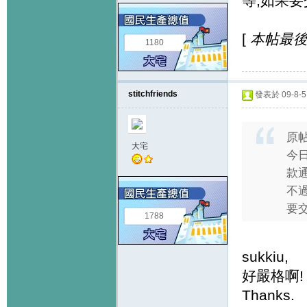
等,如果要
[
本帖最後由 
1180
stitchfriends
發表於 09-8-5 
原
大宅
今
款
不
要交
1788
sukkiu,
好嚴格啊!
Thanks.