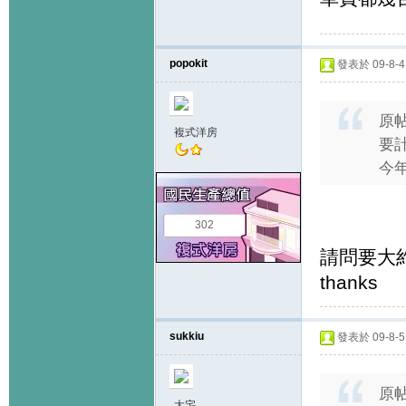
popokit
發表於 09-8-4 
原
複式洋房
要
今
302
請問要大約
thanks
sukkiu
發表於 09-8-5 
原
大宅