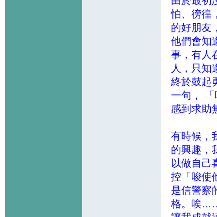
由於最初
怕、徬徨
的好朋友
他們會知
事，有人
人，只知
終於鼓起
一句， 
感到求助
有時候，
的興趣，
以做自己
控「唆使
是信警察
格。唉…