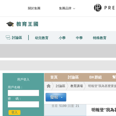
關於集團
集團品牌
討論區
幼兒教育
小學
中學
特殊教育
首頁
討論區
BK群組
幫
用戶登入
討論區
教育講場
明報登“我為甚麼要援
用戶名稱：
密 碼：
查看:
5199
|
回覆:
21
教育
›
›
›
明報登“我為
登入