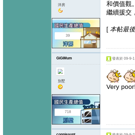
和價值觀
洋房
繼續援交
[
本帖最後由 K
39
GiGiMum
發表於 09-9-1 
別墅
Very poor!
718
connieaunt
發表於 09-9-2 