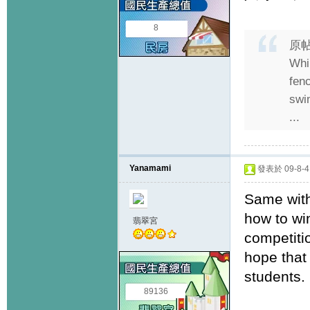
8
原
Whi
fen
swim
...
Yanamami
發表於 09-8-4 
Same with
how to win
翡翠宮
competiti
hope that 
students.
89136