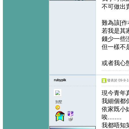
不可做出
難為該[作者
若我是其家
錢少一些
但一樣不
或者我心態
rubyplk
發表於 09-9-10
現今青年真係
我細個都係
別墅
依家既小妹
唉........
我都唔知第日