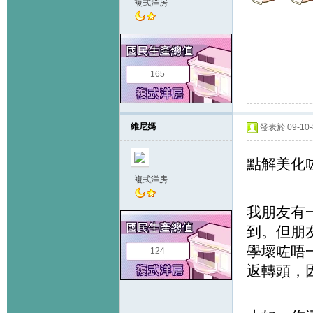
複式洋房
165
維尼媽
發表於 09-10-8
點解美化
複式洋房
我朋友有
到。但朋
學壞咗唔
124
返轉頭，