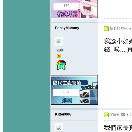
179
PansyMummy
發表於 09-8-25
我諗小如
錢, 唉...
別墅
634
Kitten006
發表於 09-8-27
我們家長