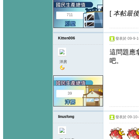
[
本帖最後由 
711
Kitten006
發表於 09-9-10
這問題應
吧。
洋房
39
linusfong
發表於 09-10-8