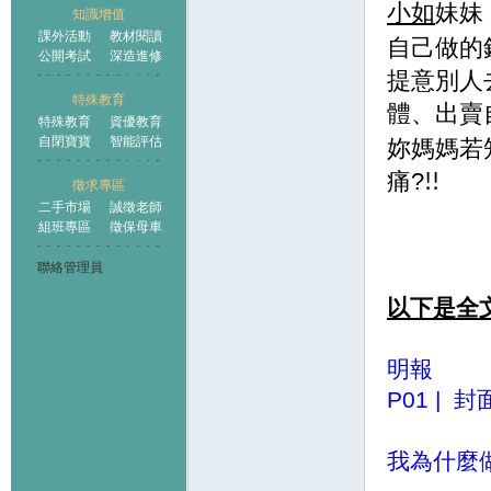
小如
妹妹
知識增值
課外活動
教材閱讀
自己做的
公開考試
深造進修
提意別人
特殊教育
體、出賣
特殊教育
資優教育
自閉寶寶
智能評估
妳媽媽若
痛?
!!
徵求專區
二手市場
誠徵老師
組班專區
徵保母車
聯絡管理員
以下是全
明報
P01 | 封
我為什麼