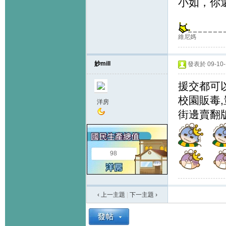
小如，你
維尼媽
妙mill
發表於 09-10-1
援交都可
校園販毒
洋房
街邊賣翻
98
‹ 上一主題
|
下一主題
›