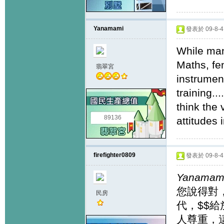
Yanamami
發表於 09-8-4 
While man
Maths, fe
翡翠宮
instrumen
training..
think the 
89136
attitudes i
firefighter0809
發表於 09-8-4 
Yanamam
您說得對
民房
代，$$
人尊重，這