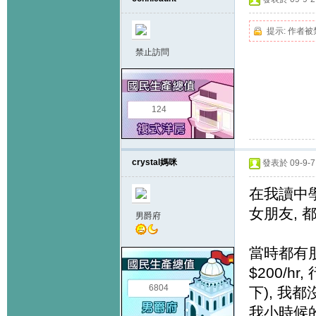
提示:
作者被
禁止訪問
124
crystal媽咪
發表於 09-9-7 
在我讀中
女朋友, 
男爵府
當時都有朋
$200/h
6804
下), 我都
我小時候的