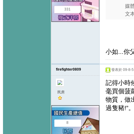
媒
331
文
小如...
firefighter0809
發表於 09-8-5 
記得小時
毫買個菠
民房
物質，做
過隻豬!”
8