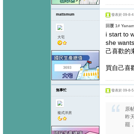
mattsmum
發表於 09-8-4 
回覆 1# Yana
i start to
大宅
she wan
己喜歡的東
買自己喜歡
3693
無事忙
發表於 09-8-5 
原
複式洋房
昨
罷