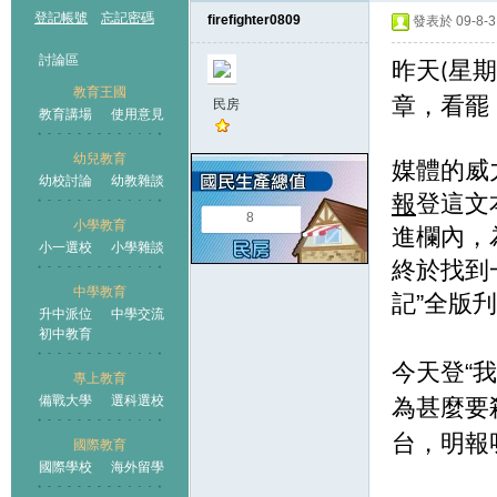
登記帳號
忘記密碼
firefighter0809
發表於 09-8-3 
討論區
昨天
星期
(
教育王國
章，看罷
民房
教育講場
使用意見
幼兒教育
媒體的威
幼校討論
幼教雜談
王國
報
登這文
8
小學教育
進欄內，
小一選校
小學雜談
終於找到
中學教育
記”全版
升中派位
中學交流
初中教育
今天登“
專上教育
備戰大學
選科選校
為甚麼要
台，明報
國際教育
國際學校
海外留學