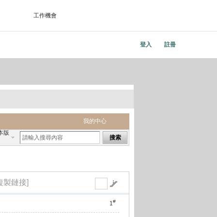
工作機會
登入
註冊
我的中心
本版
搜索
複製鏈接]
#
1