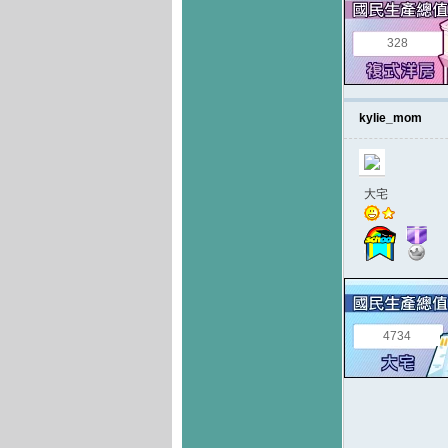
328
kylie_mom
大宅
4734