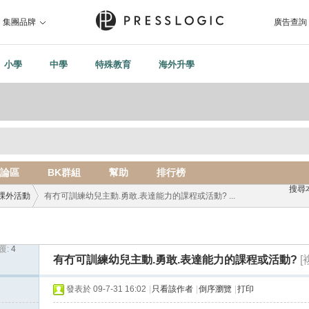
集團品牌
廣告查詢
小學
中學
特殊教育
海外升學
論區
BK群組
幫助
排行榜
搜尋
課外活動
有冇可訓練幼兒主動.勇敢.表達能力的課程或活動? ...
覆:
4
›
有冇可訓練幼兒主動.勇敢.表達能力的課程或活動?
[
發表於 09-7-31 16:02
|
只看該作者
|
倒序瀏覽
|
打印