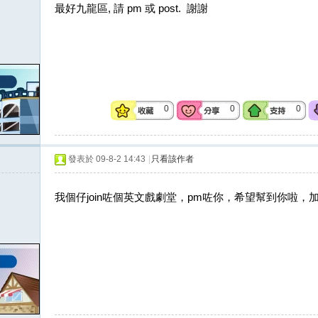
最好九龍區, 請 pm 或 post. 謝謝
0
0
0
發表於 09-8-2 14:43
|
只看該作者
我個仔join咗個英文戲劇堂，pm咗你，希望幫到你啦，