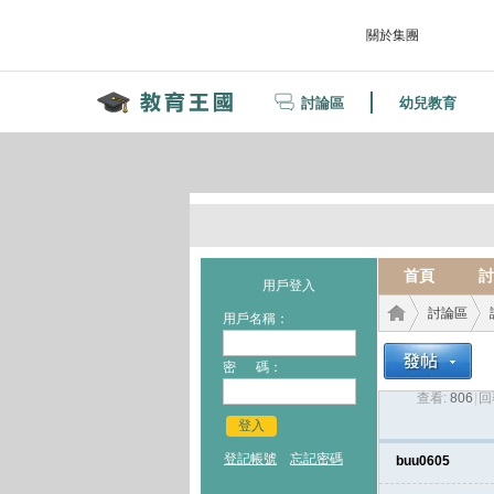
關於集團
討論區
幼兒教育
首頁
討
用戶登入
討論區
用戶名稱：
密 碼：
查看:
806
|
回
教育
›
›
登入
登記帳號
忘記密碼
buu0605