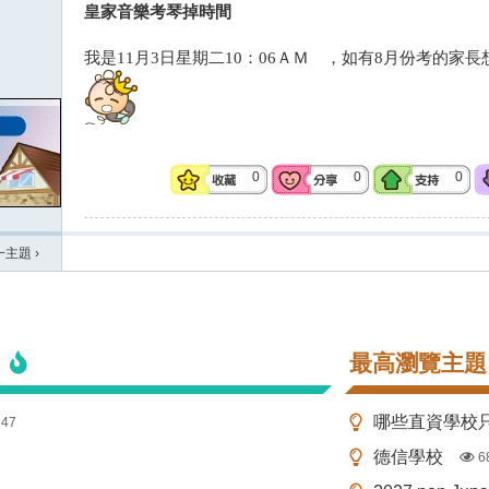
皇家音樂考琴掉時間
我是11月3日星期二10：06ＡＭ ，如有8月份考的家
0
0
0
一主題
›
最高瀏覽主題
147
德信學校
6