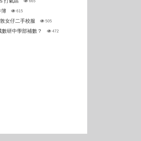
pas 打氣區
665
件簿
615
斯敦女仔二手校服
505
城數研中學部補數？
472