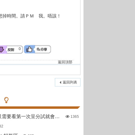
長想掉時間。請ＰＭ 我。唔該！
0
返回頂部
返回列表
哪些直資學校只需要看第一次呈分試就會出offer
1365
82