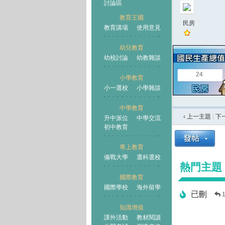
討論區
教育王國
民房
教育講場
使用意見
幼兒教育
幼校討論
幼教雜談
王國
24
小學教育
小一選校
小學雜談
中學教育
‹ 上一主題
|
下
升中派位
中學交流
初中教育
專上教育
備戰大學
選科選校
熱門主題
國際教育
國際學校
海外留學
已刪
知識增值
課外活動
教材閱讀