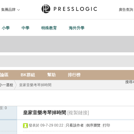
集團品牌
廣告查詢
小學
中學
特殊教育
海外升學
論區
BK群組
幫助
排行榜
搜尋
小一選校
皇家音樂考琴掉時間
覆:
0
›
皇家音樂考琴掉時間
[複製鏈接]
發表於 09-7-29 00:22
|
只看該作者
|
倒序瀏覽
|
打印