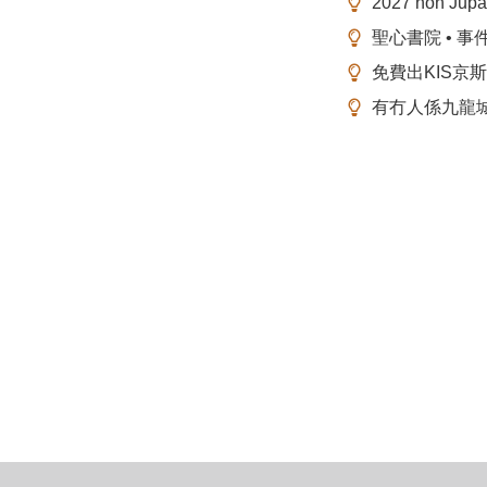
2027 non Ju
聖心書院 • 事
免費出KIS京
有冇人係九龍