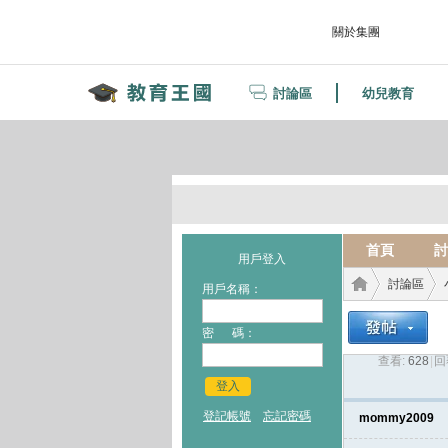
關於集團
討論區
幼兒教育
首頁
討
用戶登入
討論區
用戶名稱：
密 碼：
查看:
628
|
回
教育
›
›
登入
登記帳號
忘記密碼
mommy2009