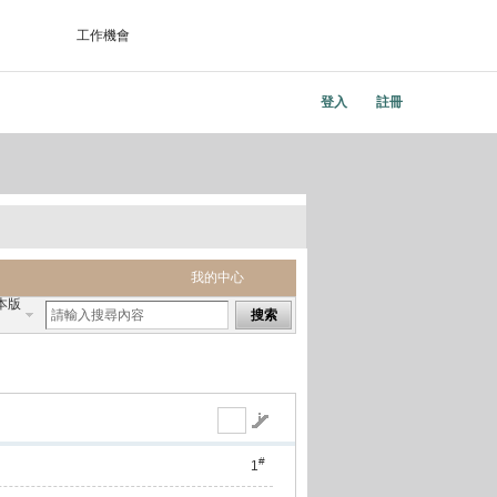
工作機會
登入
註冊
我的中心
本版
搜索
#
1