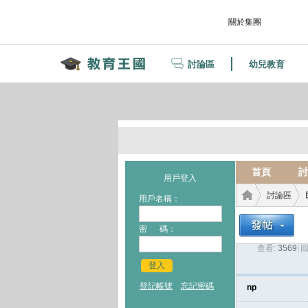
關於集團
討論區
幼兒教育
首頁
討
用戶登入
討論區
用戶名稱：
密 碼：
查看:
3569
|
回
教育
›
›
登入
登記帳號
忘記密碼
np