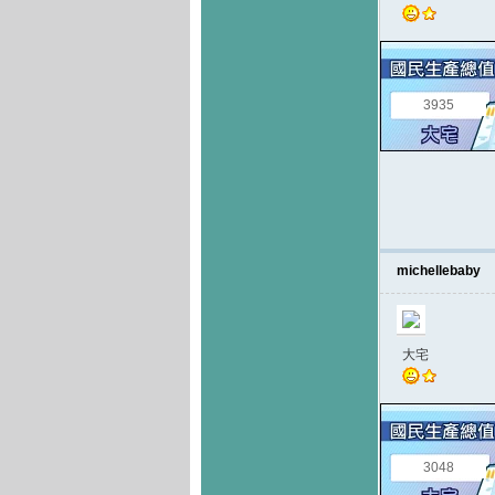
3935
michellebaby
大宅
3048