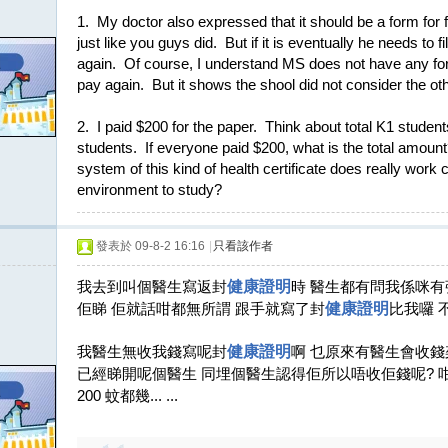
1. My doctor also expressed that it should be a form for fi
just like you guys did. But if it is eventually he needs to f
again. Of course, I understand MS does not have any form t
pay again. But it shows the shool did not consider the oth
2. I paid $200 for the paper. Think about total K1 studen
students. If everyone paid $200, what is the total amou
system of this kind of health certificate does really work
environment to study?
發表於 09-8-2 16:16
|
只看該作者
我去到叫個醫生寫返封
健康證明
時 醫生都有問我係咪有張
佢睇 佢就話咁都無所謂 跟手就寫了封
健康證明
比我囉 
我醫生無收我錢寫呢封
健康證明
啊 乜原來有醫生會收錢
已經睇開呢個醫生 同埋個醫生認得佢所以唔收佢錢呢? 
200 蚊都幾... ...