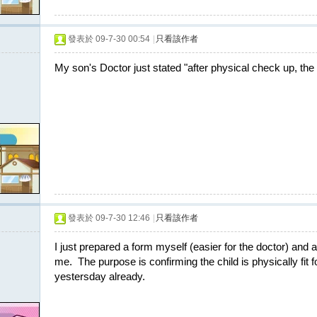
發表於 09-7-30 00:54
|
只看該作者
My son's Doctor just stated "after physical check up, the ch
發表於 09-7-30 12:46
|
只看該作者
I just prepared a form myself (easier for the doctor) and as
me. The purpose is confirming the child is physically fit 
yestersday already.