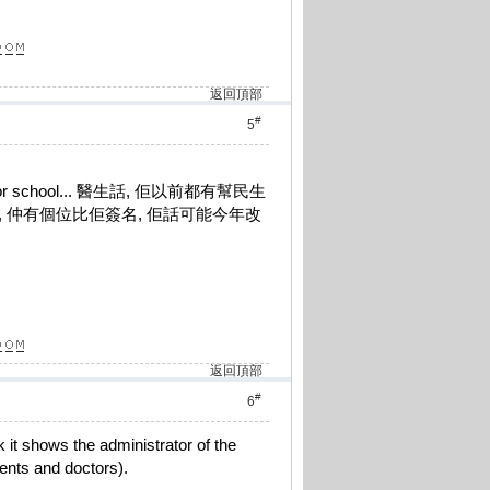
返回頂部
#
5
school... 醫生話, 佢以前都有幫民生
k, 仲有個位比佢簽名, 佢話可能今年改
返回頂部
#
6
 it shows the administrator of the
arents and doctors).