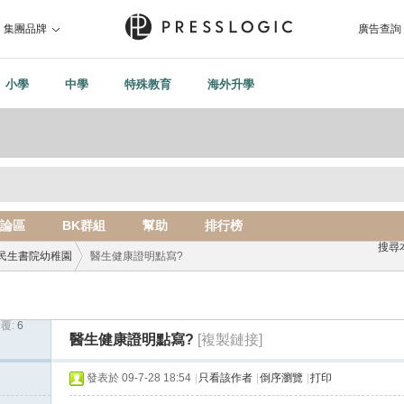
集團品牌
廣告查詢
小學
中學
特殊教育
海外升學
論區
BK群組
幫助
排行榜
搜尋
民生書院幼稚園
醫生健康證明點寫?
覆:
6
›
醫生健康證明點寫?
[複製鏈接]
發表於 09-7-28 18:54
|
只看該作者
|
倒序瀏覽
|
打印