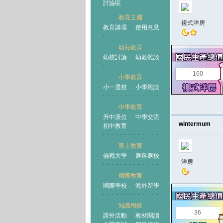
討論區
教育王國
複式洋房
教育講場
使用意見
幼兒教育
幼校討論
幼教雜談
王國
160
小學教育
小一選校
小學雜談
中學教育
升中派位
中學交流
wintermum
初中教育
專上教育
備戰大學
選科選校
洋房
國際教育
國際學校
海外留學
知識增值
36
課外活動
教材閱讀