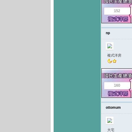
152
np
複式洋房
160
ottomum
大宅