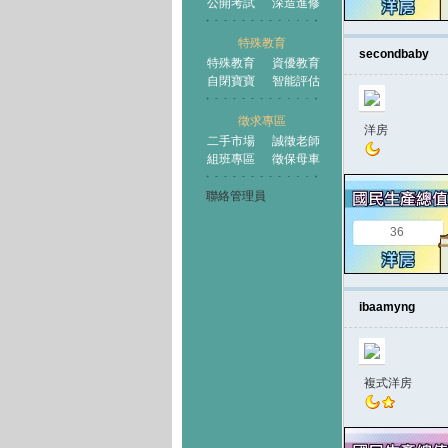
公開考試
深造進修
特殊教育
secondbaby
特殊教育
資優教育
自閉寶寶
智能評估
徵求專區
洋房
二手市場
誠徵老師
組班專區
徵保母車
聯絡管理員
36
ibaamyng
複式洋房