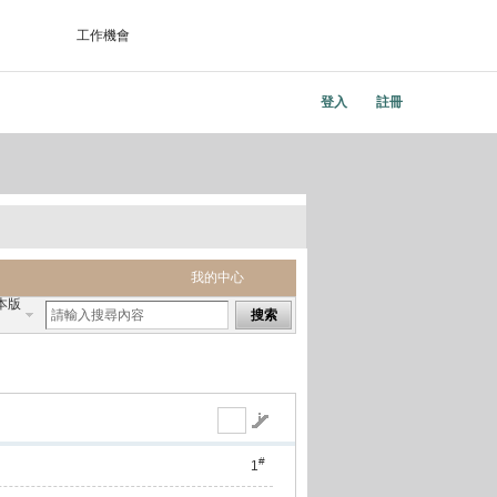
工作機會
登入
註冊
我的中心
本版
搜索
#
1