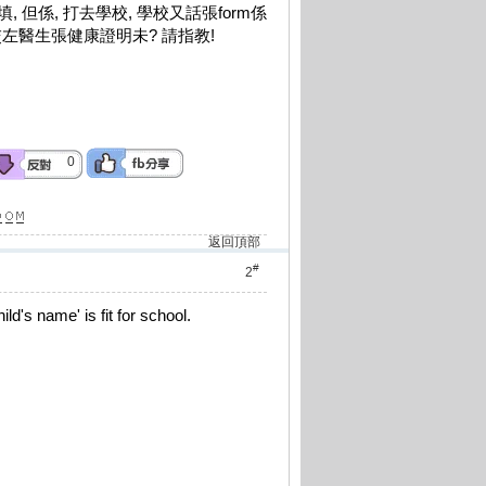
 但係, 打去學校, 學校又話張form係
交左醫生張健康證明未? 請指教!
0
返回頂部
#
2
ild's name' is fit for school.