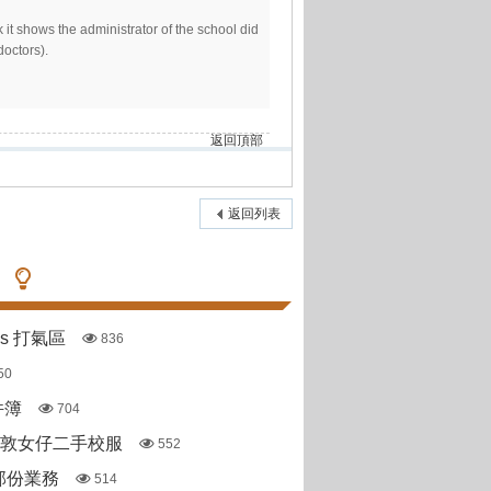
 it shows the administrator of the school did
 doctors).
返回頂部
返回列表
pas 打氣區
836
50
件簿
704
斯敦女仔二手校服
552
部份業務
514