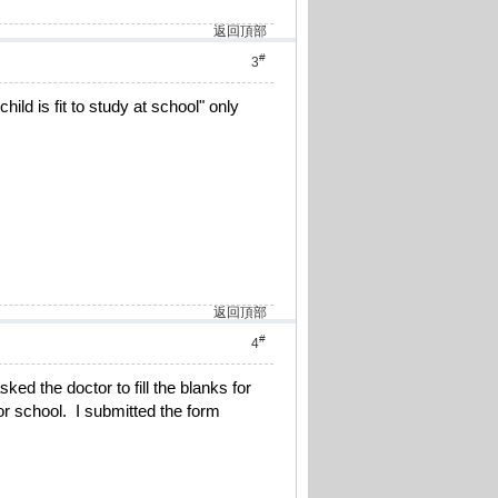
返回頂部
#
3
ild is fit to study at school" only
返回頂部
#
4
ked the doctor to fill the blanks for
for school. I submitted the form