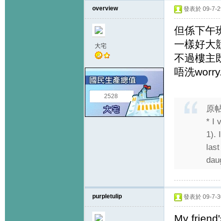
overview
發表於 09-7-29
但係下午班
一樣好大競
大宅
不過樓主
唔洗worr
2528
原
* I
1). 
last
daug
purpletulip
發表於 09-7-30
My friend