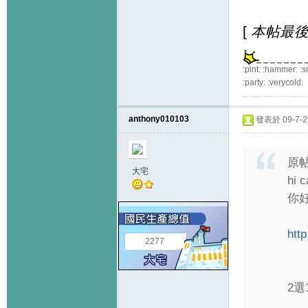
[
本帖最後由 
:pint: :hammer: :s
:party: :verycold:
anthony010103
發表於 09-7-29
原
大宅
hi c
你好
htt
2277
2選