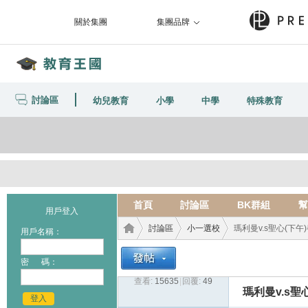
關於集團
集團品牌
討論區
幼兒教育
小學
中學
特殊教育
首頁
討論區
BK群組
幫
用戶登入
討論區
小一選校
瑪利曼v.s聖心(下午
用戶名稱：
密 碼：
查看:
15635
|
回覆:
49
教育
›
›
›
瑪利曼v.s聖
登入