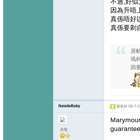
不過,好
因為升唔上
真係唔好
真係要剃
原
瑪利
因要
NatalieBaby
發表於 09-7-28
Marymount
guarantee 
大宅