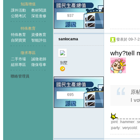
知識增值
課外活動
教材閱讀
937
公開考試
深造進修
特殊教育
特殊教育
資優教育
sanlocama
發表於 09-7-28
自閉寶寶
智能評估
why?tell 
徵求專區
二手市場
誠徵老師
別墅
組班專區
徵保母車
聯絡管理員
原
695
I v
:pint: :hammer: :s
:party: :verycold: