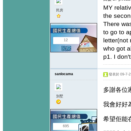
MY relati
民房
the secon
There was
to go to a
letter(not
12
who got al
p1. I don
sanlocama
發表於 09-7-29
多謝各位
別墅
我會好好
希望佢能
695