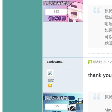
原
322
我係
咁岩
如
可以
點算
sanlocama
發表於 09-7-29
thank you
別墅
原
695
May