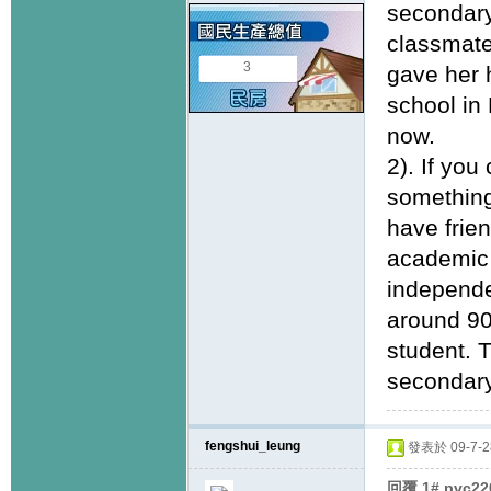
secondary
classmate
3
gave her h
school in 
now.
2). If yo
something 
have frie
academic 
independen
around 90%
student. 
secondary
fengshui_leung
發表於 09-7-28
回覆 1# pvc2