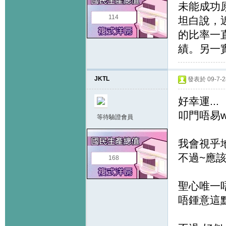
未能成功
114
坦白說，
的比率一
績。另一
JKTL
發表於 09-7-28
好幸運...
叩門唔易w
等待驗證會員
我會視乎地
不過~應
168
聖心唯一
唔鍾意這