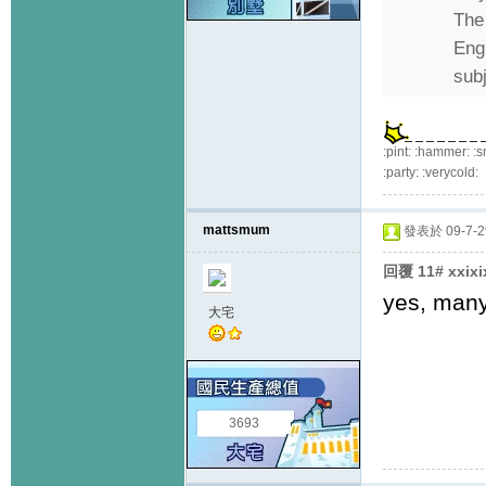
The
Engl
subj
:pint: :hammer: :s
:party: :verycold:
mattsmum
發表於 09-7-29
回覆 11# xxix
yes, many 
大宅
3693