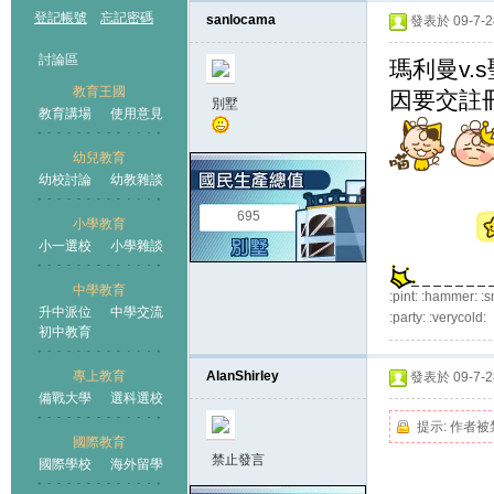
登記帳號
忘記密碼
sanlocama
發表於 09-7-28
討論區
瑪利曼v.
教育王國
因要交註冊
別墅
教育講場
使用意見
幼兒教育
幼校討論
幼教雜談
王國
695
小學教育
小一選校
小學雜談
中學教育
:pint: :hammer: :s
升中派位
中學交流
:party: :verycold:
初中教育
專上教育
AlanShirley
發表於 09-7-28
備戰大學
選科選校
提示:
作者被
國際教育
禁止發言
國際學校
海外留學