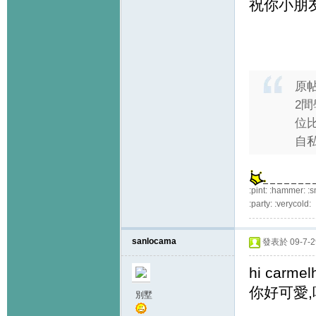
祝你小朋
原
2間
位
自
:pint: :hammer: :s
:party: :verycold:
sanlocama
發表於 09-7-29
hi carmelh
你好可愛,
別墅