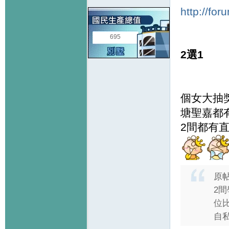
http://fo
695
2選1
個女大抽獎
塘聖嘉都有o
2間都有直
原
2間
位
自