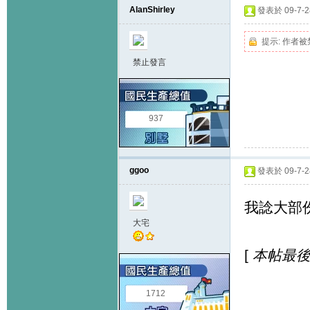
AlanShirley
發表於 09-7-28
提示:
作者被
禁止發言
937
ggoo
發表於 09-7-28
我諗大部
大宅
[
本帖最後由 
1712