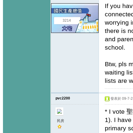
If you ha
connected
3214
worrying 
there is n
and paren
school.
Btw, pls 
waiting li
lists are 
pvc2200
發表於 09-7-28
* I vote 
1). I have
民房
primary sc