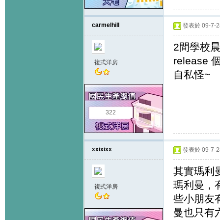
carmelhill
發表於 09-7-28
2間學校晨
releas
複式洋房
自私怪~
322
xxixixx
發表於 09-7-28
其實瑪利
瑪利曼，
複式洋房
些小朋友
曼也只有