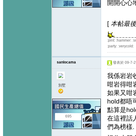
開開心心
[
本帖最後由 
:pint: :hammer: :s
:party: :verycold:
sanlocama
發表於 09-7-29
我係岩岩收
咁岩得咁岩
別墅
如果又咁
hold都
點算是ho
695
在這裡話
們為榜樣.