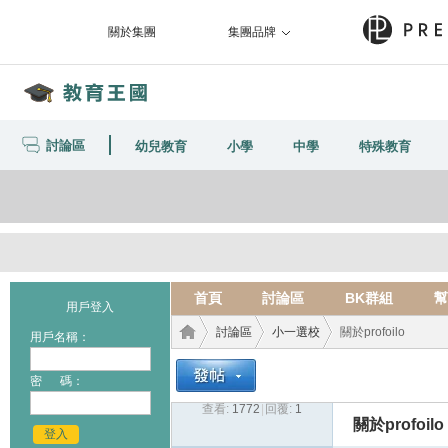
關於集團
集團品牌
討論區
幼兒教育
小學
中學
特殊教育
首頁
討論區
BK群組
幫
用戶登入
討論區
小一選校
關於profoilo
用戶名稱：
密 碼：
查看:
1772
|
回覆:
1
教育
›
›
›
關於profoilo
登入