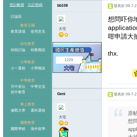
登記帳號
忘記密碼
bb108
發表於 09-7-27
討論區
想問吓你地
教育王國
applica
大宅
教育講場
使用意見
咁申請大
幼兒教育
幼校討論
幼教雜談
王國
thx.
1229
小學教育
小一選校
小學雜談
中學教育
升中派位
中學交流
初中教育
Geni
發表於 09-7-27
專上教育
備戰大學
選科選校
原
大宅
想問
國際教育
ap
國際學校
海外留學