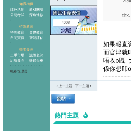
大
知識增值
課外活動
教材閱讀
thx. 
公開考試
深造進修
4008
特殊教育
特殊教育
資優教育
自閉寶寶
智能評估
如果報直資/私
徵求專區
而官津就叩
二手市場
誠徵老師
唔收o既.
組班專區
徵保母車
係你想叩o
聯絡管理員
‹ 上一主題
|
下一主題
›
熱門主題