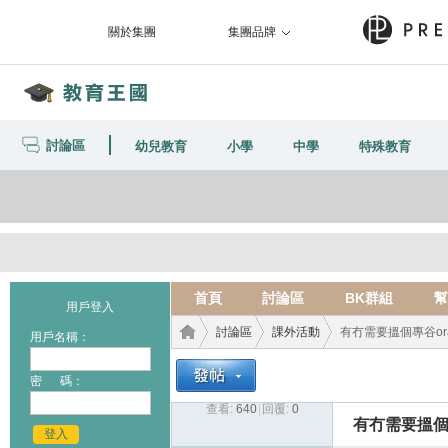
關於集團
集團品牌
討論區
幼兒教育
小學
中學
特殊教育
首頁
討論區
BK群組
幫
用戶登入
討論區
課外活動
有冇需要搵個專谷or
用戶名稱：
密 碼：
查看:
640
|
回覆:
0
教育
›
›
›
有冇需要搵個
登入