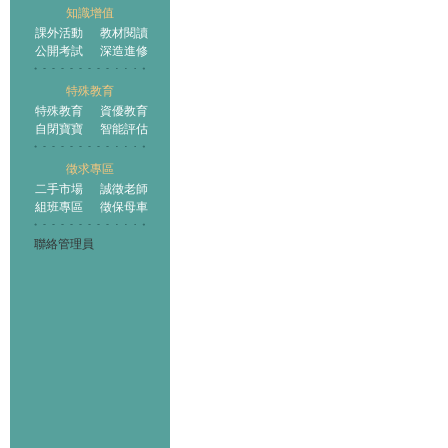
知識增值
課外活動
教材閱讀
公開考試
深造進修
特殊教育
特殊教育
資優教育
自閉寶寶
智能評估
徵求專區
二手市場
誠徵老師
組班專區
徵保母車
聯絡管理員