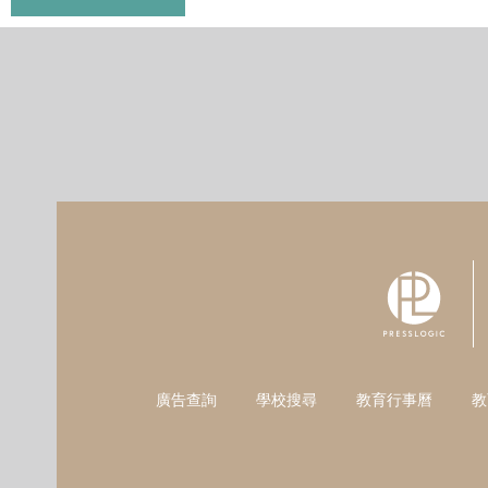
廣告查詢
學校搜尋
教育行事曆
教