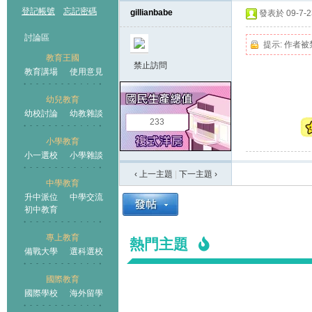
登記帳號
忘記密碼
gillianbabe
發表於 09-7-23
討論區
提示:
作者被
教育王國
禁止訪問
教育講場
使用意見
幼兒教育
幼校討論
幼教雜談
王國
233
小學教育
小一選校
小學雜談
‹ 上一主題
|
下一主題
›
中學教育
升中派位
中學交流
初中教育
專上教育
熱門主題
備戰大學
選科選校
國際教育
國際學校
海外留學