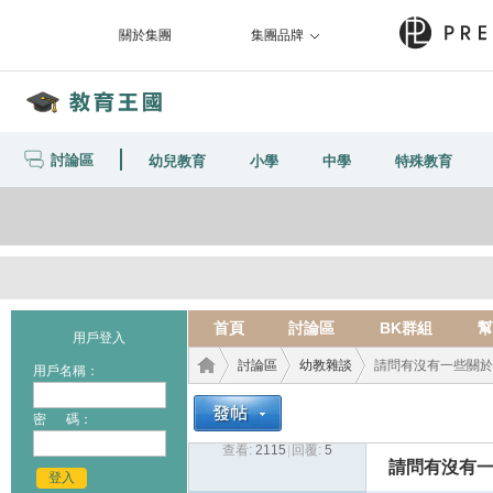
關於集團
集團品牌
討論區
幼兒教育
小學
中學
特殊教育
首頁
討論區
BK群組
幫
用戶登入
討論區
幼教雜談
請問有沒有一些關於
用戶名稱：
密 碼：
查看:
2115
|
回覆:
5
教育
›
›
›
請問有沒有
登入