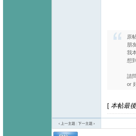
原
朋
我
想
請
or
[
本帖最後由 k
‹ 上一主題
|
下一主題
›