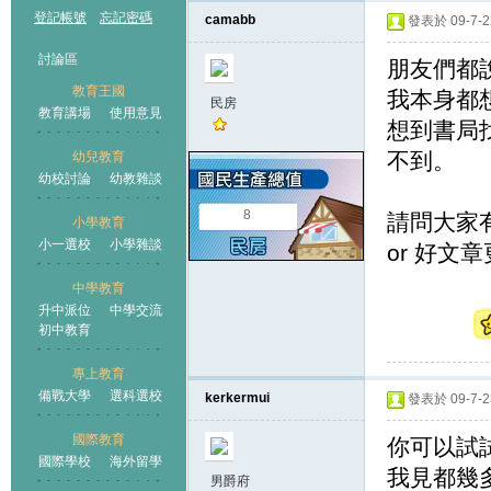
登記帳號
忘記密碼
camabb
發表於 09-7-22
討論區
朋友們都
教育王國
我本身都
民房
教育講場
使用意見
想到書局
不到。
幼兒教育
幼校討論
幼教雜談
王國
8
請問大家
小學教育
小一選校
小學雜談
or 好文章
中學教育
升中派位
中學交流
初中教育
專上教育
備戰大學
選科選校
kerkermui
發表於 09-7-23
國際教育
你可以試試去
國際學校
海外留學
我見都幾
男爵府