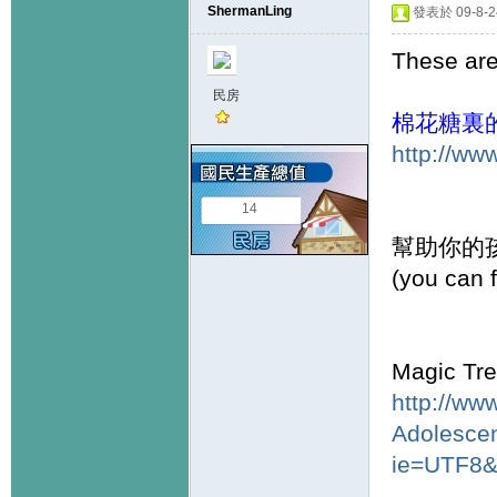
ShermanLing
發表於 09-8-24
These are
民房
棉花糖裏
http://ww
14
幫助你的孩
(you can f
Magic Tre
http://ww
Adolesce
ie=UTF8&