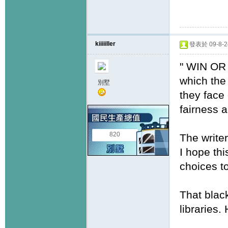
kiiiiiller
發表於 09-8-24
" WIN OR
which the
別墅
they face
fairness 
820
The writer
I hope thi
choices t
That blac
libraries.