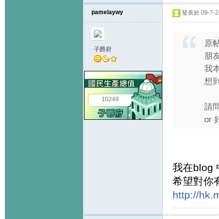
pamelaywy
發表於 09-7-24
原
子爵府
朋
我
想
10249
請
or
我在blog
希望對你
http://hk