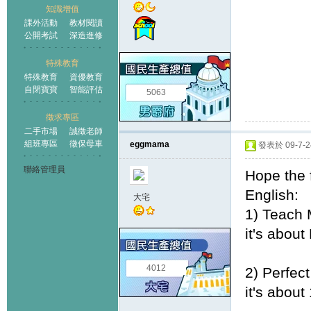
知識增值
課外活動
教材閱讀
公開考試
深造進修
特殊教育
特殊教育
資優教育
自閉寶寶
智能評估
5063
徵求專區
二手市場
誠徵老師
組班專區
徵保母車
eggmama
發表於 09-7-24
聯絡管理員
Hope the 
English:
大宅
1) Teach M
it's about
4012
2) Perfect
it's about