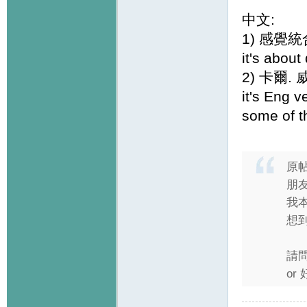
中文:
1) 感覺統
it's abou
2) 卡爾.
it's Eng v
some of t
原
朋
我
想
請
or