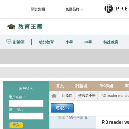
關於集團
集團品牌
討論區
幼兒教育
小學
中學
特殊教育
首頁
討論區
BK群組
幫
用戶登入
討論區
聖若瑟小學
P.3 reader wante
用戶名稱：
密 碼：
查看:
1054
|
回覆:
0
教育
›
›
›
P.3 reader w
登入