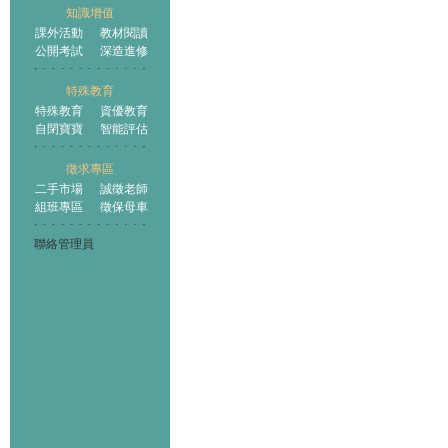
知識增值
課外活動
教材閱讀
公開考試
深造進修
特殊教育
特殊教育
資優教育
自閉寶寶
智能評估
徵求專區
二手市場
誠徵老師
組班專區
徵保母車
聯絡管理員