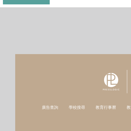
廣告查詢
學校搜尋
教育行事曆
教