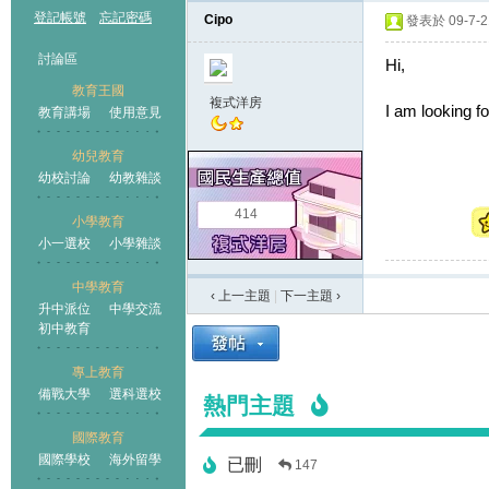
登記帳號
忘記密碼
Cipo
發表於 09-7-21
討論區
Hi,
教育王國
複式洋房
I am looking f
教育講場
使用意見
幼兒教育
幼校討論
幼教雜談
王國
414
小學教育
小一選校
小學雜談
中學教育
‹ 上一主題
|
下一主題
›
升中派位
中學交流
初中教育
專上教育
備戰大學
選科選校
熱門主題
國際教育
國際學校
海外留學
已刪
147