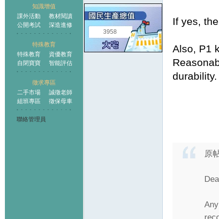
知識增值
課外活動
教材閱讀
If yes, th
公開考試
深造進修
3958
特殊教育
Also, P1 k
特殊教育
資優教育
Reasonabl
自閉寶寶
智能評估
durability.
徵求專區
二手市場
誠徵老師
組班專區
徵保母車
聯絡管理員
原
Dea
Any
rec