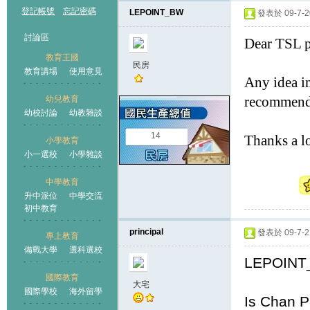
登記帳號
忘記密碼
LEPOINT_BW
發表於 09-7-20
討論區
Dear TSL p
教育王國
民房
教育講場
使用意見
Any idea i
幼兒教育
recommende
幼校討論
幼教雜談
王國
14
Thanks a lo
小學教育
小一選校
小學雜談
中學教育
升中派位
中學交流
初中教育
principal
發表於 09-7-21
專上教育
備戰大學
選科選校
LEPOINT
國際教育
大宅
國際學校
海外留學
Is Chan P