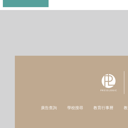
廣告查詢
學校搜尋
教育行事曆
教