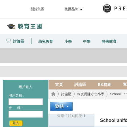
關於集團
集團品牌
討論區
幼兒教育
小學
中學
特殊教育
首頁
討論區
BK群組
幫
用戶登入
討論區
保良局陳守仁小學
School uni
用戶名稱：
密 碼：
查看:
1114
|
回覆:
1
教育
›
›
›
School unif
登入