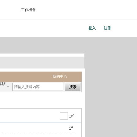
工作機會
登入
註冊
我的中心
本版
搜索
#
1