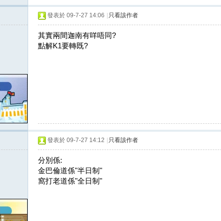
發表於 09-7-27 14:06
|
只看該作者
其實兩間迦南有咩唔同?
點解K1要轉既?
發表於 09-7-27 14:12
|
只看該作者
分別係:
金巴倫道係"半日制"
窩打老道係"全日制"