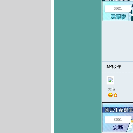
6931
我係女仔
大宅
3651