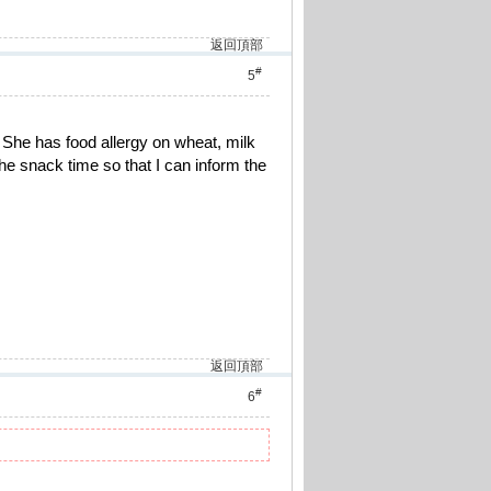
返回頂部
#
5
 She has food allergy on wheat, milk
e snack time so that I can inform the
返回頂部
#
6