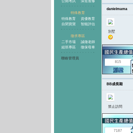
公開考試
深造進修
danielmama
特殊教育
特殊教育
資優教育
自閉寶寶
智能評估
別墅
徵求專區
二手市場
誠徵老師
組班專區
徵保母車
聯絡管理員
815
BB成長期
禁止訪問
7187