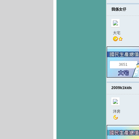
我係女仔
大宅
3651
2009k1kids
洋房