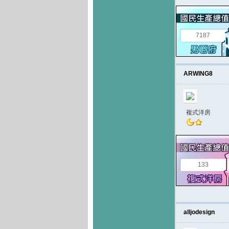
7187
ARWING8
複式洋房
133
alljodesign