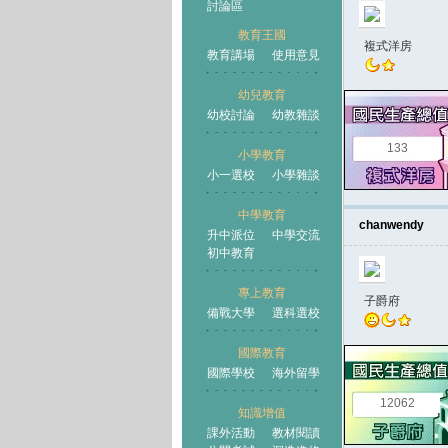
討論區
教育王國
複式洋房
教育講場
使用意見
幼兒教育
幼校討論
幼教雜談
王國
133
小學教育
小一選校
小學雜談
中學教育
chanwendy
升中派位
中學交流
初中教育
專上教育
子爵府
備戰大學
選科選校
國際教育
國際學校
海外留學
12062
知識增值
課外活動
教材閱讀