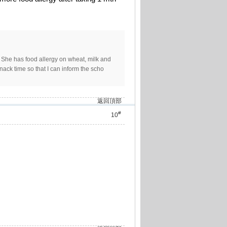
. She has food allergy on wheat, milk and
ack time so that I can inform the scho
返回頂部
#
10