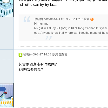
fish oil. u can try try la....
原帖由
homama414
於 09-7-22 12:02 發表
Hi mummy
My girl will study N1 (AM) in KLN Tong Cannan this year
egg. Anyone know that where can I get the menu of the sn
...
發表於 09-7-27 14:05
|
只看該作者
其實兩間迦南有咩唔同?
點解K1要轉既?