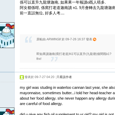
係可以直升九龍塘迦南, 如果果一年報讀o既人唔多.
阿女都係咁, 係窩打老道迦南讀 n1. 9月會轉去九龍塘迦南. 不
前一直話無位, 好多人考....
原帖由
ARWING8
於 09-7-26 16:37 發表
即如果讀迦南(窩打老道)N1可以直升(九龍塘)個間既k1?
thx!
發表於 09-7-27 04:20
|
只看該作者
my girl was studing in waterloo cannan last year, she als
mayonnaise, sometimes butter...i told her head-teacher an
about her food allergy. she never happen any allergy duri
are careful of food allergy.
did u give any fish oil supplement to yr girl? my girl is no