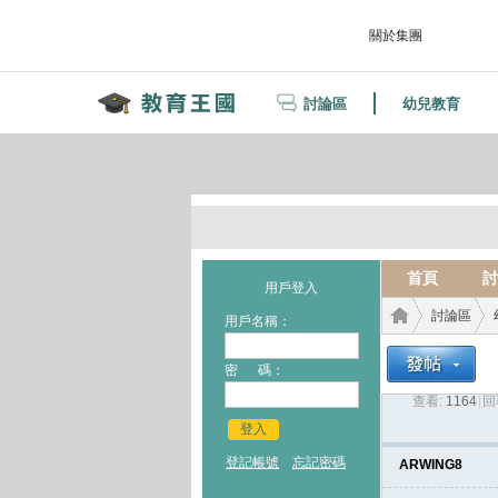
關於集團
討論區
幼兒教育
首頁
討
用戶登入
討論區
用戶名稱：
密 碼：
查看:
1164
|
回
教育
›
›
登入
登記帳號
忘記密碼
ARWING8