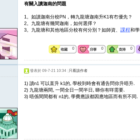
有關入讀迦南的問題
1。如讀迦南分校PN，轉九龍塘迦南升K1有冇優先？
2。九龍塘有幾間迦南，如何選擇？
3。九龍塘和其他地區分校有何分別？如師資、
課程
和學
0
0
0
發表於 09-7-21 10:34
|
只看該作者
1) 讀n1 可以直升 k1的, 學校到時會有通告問你升唔升.
2) 九龍塘兩間, 一間全日一間半日, 睇你有咩需要.
3) 唔係間間都有 n1的, 學費應該都因應地區而有所不同