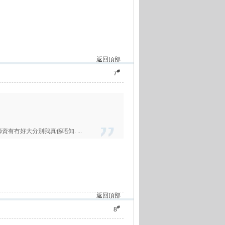
返回頂部
#
7
師資有冇好大分別我真係唔知. ...
返回頂部
#
8