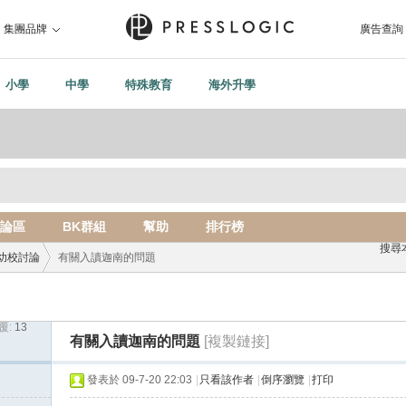
集團品牌
廣告查詢
小學
中學
特殊教育
海外升學
論區
BK群組
幫助
排行榜
搜尋
幼校討論
有關入讀迦南的問題
覆:
13
›
有關入讀迦南的問題
[複製鏈接]
發表於 09-7-20 22:03
|
只看該作者
|
倒序瀏覽
|
打印