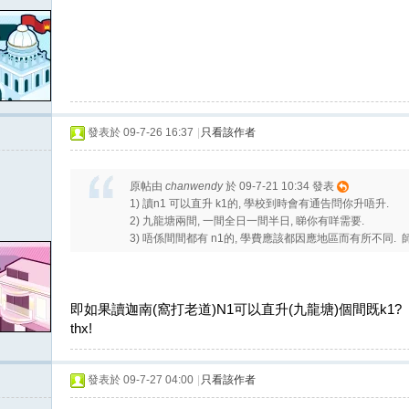
發表於 09-7-26 16:37
|
只看該作者
原帖由
chanwendy
於 09-7-21 10:34 發表
1) 讀n1 可以直升 k1的, 學校到時會有通告問你升唔升.
2) 九龍塘兩間, 一間全日一間半日, 睇你有咩需要.
3) 唔係間間都有 n1的, 學費應該都因應地區而有所不同. 
即如果讀迦南(窩打老道)N1可以直升(九龍塘)個間既k1?
thx!
發表於 09-7-27 04:00
|
只看該作者