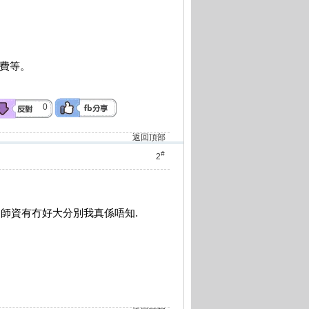
費等。
0
返回頂部
#
2
. 師資有冇好大分別我真係唔知.