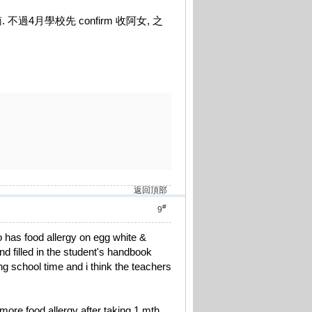
過4月學校先 confirm 收阿女, 之
返回頂部
#
9
o has food allergy on egg white &
d filled in the student's handbook
ng school time and i think the teachers
t more food allergy after taking 1 mth