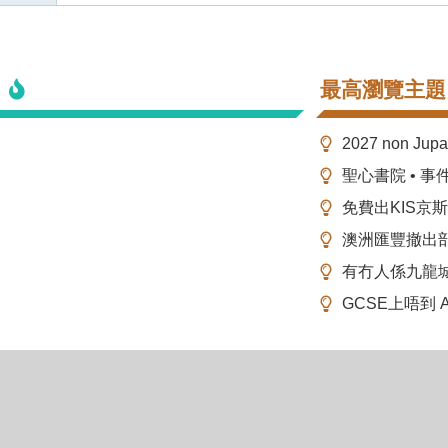
最高瀏覽主題
2027 non Ju
聖心書院 • 事
免費出KIS京
澳洲匯豐撤出
有冇人係九龍
GCSE上唔到 A-