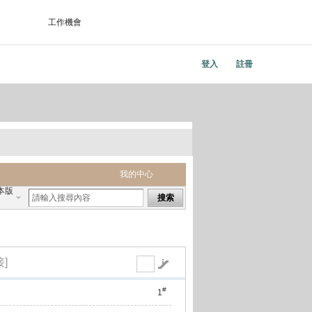
工作機會
登入
註冊
我的中心
本版
搜索
]
#
1