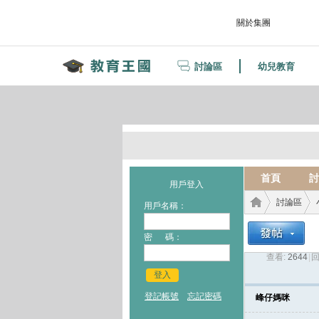
關於集團
討論區
幼兒教育
首頁
討
用戶登入
討論區
用戶名稱：
密 碼：
查看:
2644
|
回
教育
›
›
登入
登記帳號
忘記密碼
峰仔媽咪