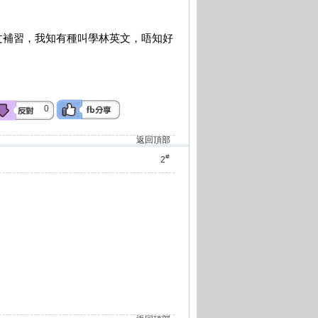
文補習，我知有種叫學林英文，唔知好
0
返回頂部
#
2