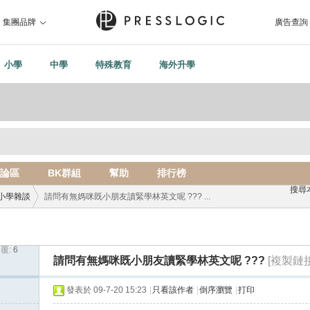
集團品牌
廣告查詢
小學
中學
特殊教育
海外升學
論區
BK群組
幫助
排行榜
搜尋
小學雜談
請問有無媽咪既小朋友讀緊學林英文呢 ??? ...
覆:
6
›
請問有無媽咪既小朋友讀緊學林英文呢 ???
[複製鏈接
發表於 09-7-20 15:23
|
只看該作者
|
倒序瀏覽
|
打印