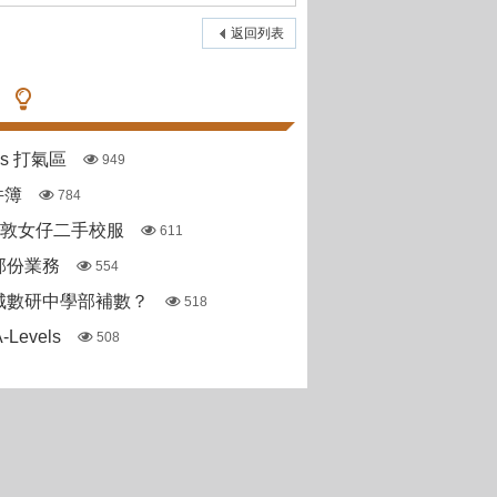
返回列表
pas 打氣區
949
件簿
784
斯敦女仔二手校服
611
部份業務
554
城數研中學部補數？
518
Levels
508