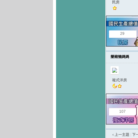
民房
29
樂豬懶媽媽
複式洋房
107
‹ 上一主題
|
下