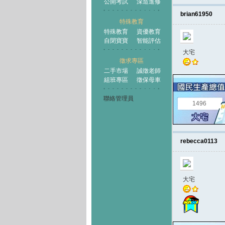
公開考試
深造進修
brian61950
特殊教育
特殊教育
資優教育
自閉寶寶
智能評估
大宅
徵求專區
二手市場
誠徵老師
組班專區
徵保母車
聯絡管理員
1496
rebecca0113
大宅