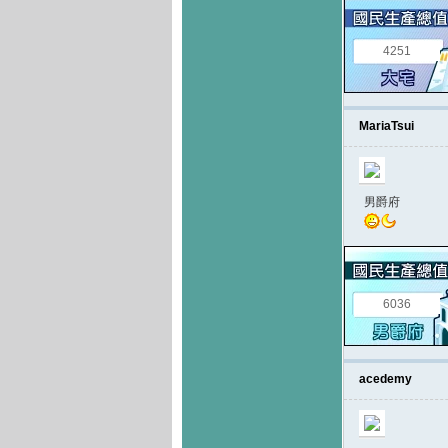
4251
MariaTsui
男爵府
6036
acedemy