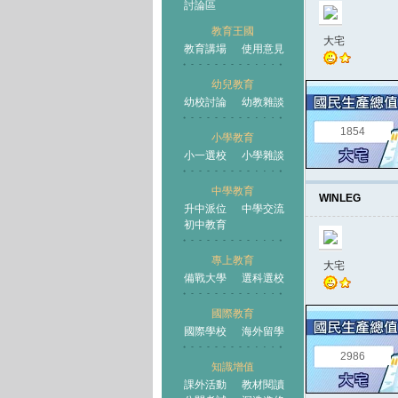
討論區
教育王國
大宅
教育講場
使用意見
幼兒教育
幼校討論
幼教雜談
王國
1854
小學教育
小一選校
小學雜談
中學教育
WINLEG
升中派位
中學交流
初中教育
專上教育
大宅
備戰大學
選科選校
國際教育
國際學校
海外留學
2986
知識增值
課外活動
教材閱讀