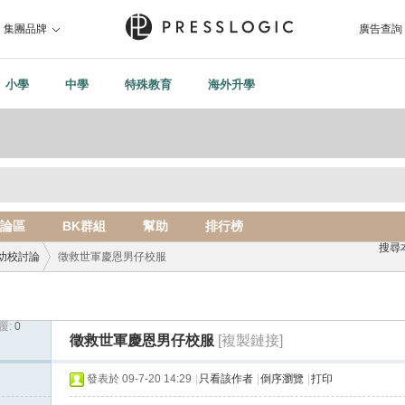
集團品牌
廣告查詢
小學
中學
特殊教育
海外升學
論區
BK群組
幫助
排行榜
搜尋
幼校討論
徵救世軍慶恩男仔校服
覆:
0
›
徵救世軍慶恩男仔校服
[複製鏈接]
發表於 09-7-20 14:29
|
只看該作者
|
倒序瀏覽
|
打印