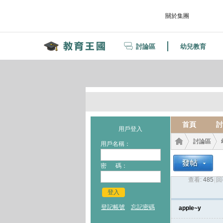
關於集團
討論區
幼兒教育
首頁
討
用戶登入
討論區
用戶名稱：
密 碼：
查看:
485
|
回
教育
›
›
登入
登記帳號
忘記密碼
apple~y