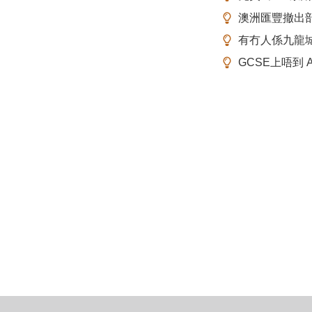
澳洲匯豐撤出
有冇人係九龍
GCSE上唔到 A-