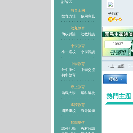
討論區
教育王國
子爵府
教育講場
使用意見
幼兒教育
幼校討論
幼教雜談
王國
10937
小學教育
小一選校
小學雜談
中學教育
‹ 上一主題
|
下
升中派位
中學交流
初中教育
專上教育
備戰大學
選科選校
熱門主題
國際教育
國際學校
海外留學
知識增值
課外活動
教材閱讀