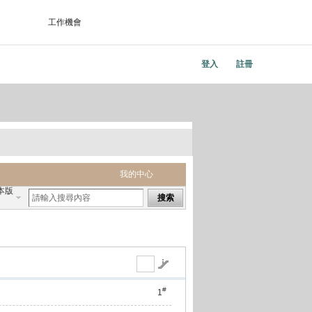
工作機會
登入
註冊
我的中心
本版
搜索
#
1