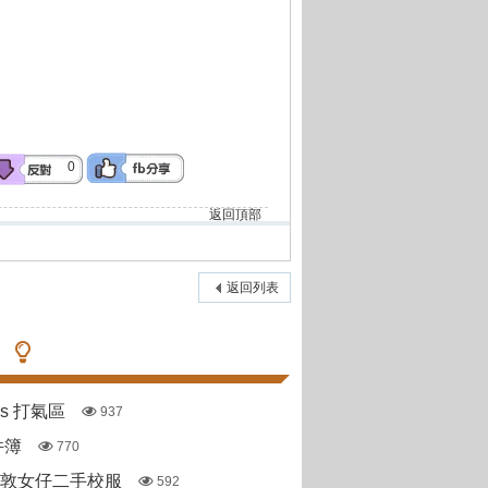
0
返回頂部
返回列表
pas 打氣區
937
件簿
770
斯敦女仔二手校服
592