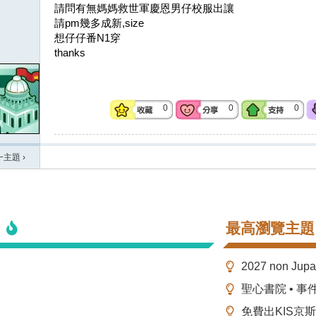
請問有無媽媽救世軍慶恩男仔校服出讓
請pm幾多成新,size
想仔仔番N1穿
thanks
0
0
0
一主題
›
最高瀏覽主題
2027 non Ju
聖心書院 • 事
免費出KIS京