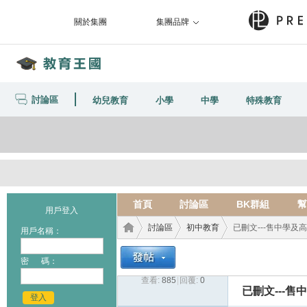
關於集團
集團品牌
討論區
幼兒教育
小學
中學
特殊教育
首頁
討論區
BK群組
幫
用戶登入
討論區
初中教育
已刪文---售中學及高中
用戶名稱：
密 碼：
查看:
885
|
回覆:
0
教育
›
›
›
已刪文---售
登入