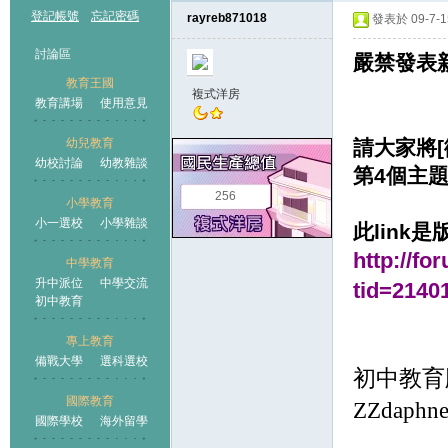
登記帳號
忘記密碼
rayreb871018
發表於 09-7-15
討論區
嚴禁發表
教育王國
複式洋房
教育講場
使用意見
幼兒教育
請大家將
幼校討論
幼教雜談
王國
第4個主
256
小學教育
小一選校
小學雜談
此link是
http://f
中學教育
升中派位
中學交流
tid=214
初中教育
專上教育
備戰大學
選科選校
初中教育
國際教育
ZZdaphn
國際學校
海外留學