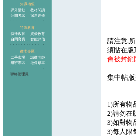
知識增值
課外活動
教材閱讀
公開考試
深造進修
特殊教育
特殊教育
資優教育
自閉寶寶
智能評估
請注意
,
所
須貼在版
徵求專區
二手市場
誠徵老師
會被封鎖
組班專區
徵保母車
聯絡管理員
集中帖版
1)所有物
2)請勿在
3)如對物
3)每人限