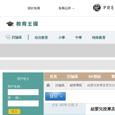
關於集團
集團品牌
討論區
幼兒教育
小學
中學
特殊教育
首頁
討論區
BK群組
幫
用戶登入
討論區
組班專區
組嬰兒按摩及育兒分
用戶名稱：
密 碼：
查看:
1076
|
回覆:
2
教育
›
›
›
組嬰兒按摩
登入