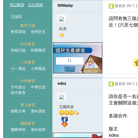
登記帳號
忘記密碼
fitfitbaby
發表於 09-7-14
討論區
請問有無三個
近！(六至七個
教育王國
民房
教育講場
使用意見
幼兒教育
幼校討論
幼教雜談
王國
11
小學教育
小一選校
小學雜談
中學教育
edea
發表於 09-7-14
升中派位
中學交流
初中教育
請你是否一名家
主會關閉這個
專上教育
王國長老
備戰大學
選科選校
多謝合作.
國際教育
版主
國際學校
海外留學
edea