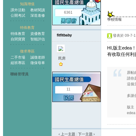
知識增值
課外活動
教材閱讀
6361
公開考試
深造進修
學校情報
特殊教育
特殊教育
資優教育
fitfitbaby
發表於 09-7-15
自閉寶寶
智能評估
HI,版主e
徵求專區
有收取任何利益
二手市場
誠徵老師
民房
組班專區
徵保母車
原帖
聯絡管理員
請你
這個
11
多謝
版主
edea
‹ 上一主題
|
下一主題
›