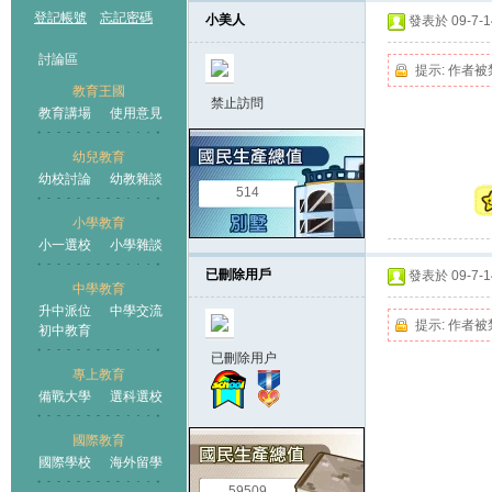
登記帳號
忘記密碼
小美人
發表於 09-7-14
討論區
提示:
作者被
教育王國
禁止訪問
教育講場
使用意見
幼兒教育
幼校討論
幼教雜談
王國
514
小學教育
小一選校
小學雜談
已刪除用戶
發表於 09-7-14
中學教育
升中派位
中學交流
提示:
作者被
初中教育
已刪除用户
專上教育
備戰大學
選科選校
國際教育
國際學校
海外留學
59509