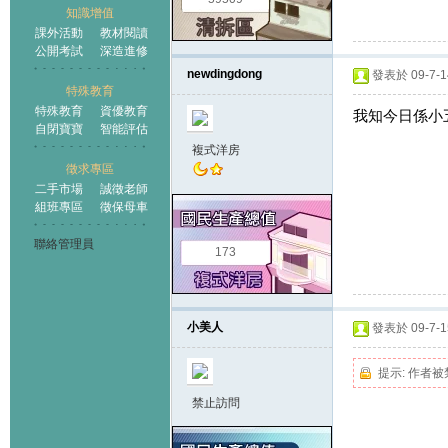
知識增值
課外活動
教材閱讀
公開考試
深造進修
newdingdong
發表於 09-7-14
特殊教育
特殊教育
資優教育
我知今日係小五考
自閉寶寶
智能評估
複式洋房
徵求專區
二手市場
誠徵老師
組班專區
徵保母車
聯絡管理員
173
小美人
發表於 09-7-15
提示:
作者被
禁止訪問