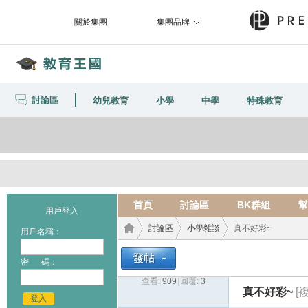
關於集團
集團品牌
討論區
幼兒教育
小學
中學
特殊教育
首頁
討論區
BK群組
幫
用戶登入
討論區
小學雜談
真不好彩~
用戶名稱：
密 碼：
查看:
909
|
回覆:
3
教育
›
›
›
真不好彩~
[
登入