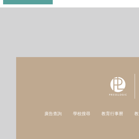
廣告查詢
學校搜尋
教育行事曆
教