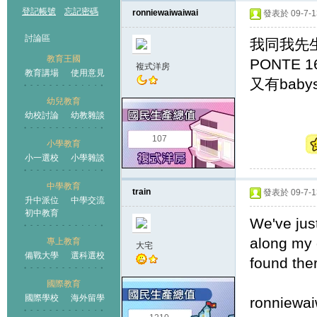
登記帳號
忘記密碼
ronniewaiwaiwai
發表於 09-7-13
討論區
我同我先生
教育王國
PONTE 16
複式洋房
教育講場
使用意見
又有babysi
幼兒教育
幼校討論
幼教雜談
王國
107
小學教育
小一選校
小學雜談
中學教育
train
發表於 09-7-13
升中派位
中學交流
初中教育
We've jus
along my 
專上教育
大宅
備戰大學
選科選校
found the
國際教育
國際學校
海外留學
ronniewai