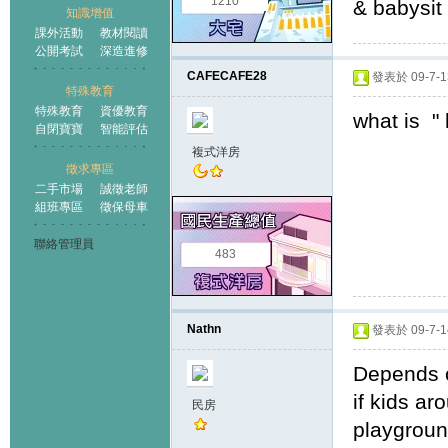
1210
& babysit
知識增值
課外活動
教材閱讀
公開考試
深造進修
CAFECAFE28
發表於 09-7-13
特殊教育
特殊教育
資優教育
what is " 
自閉寶寶
智能評估
複式洋房
徵求專區
二手市場
誠徵老師
組班專區
徵保母車
聯絡管理員
483
Nathn
發表於 09-7-14
Depends o
if kids a
民房
playground