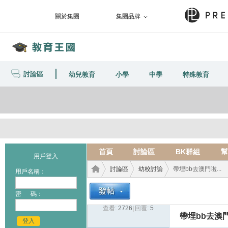
關於集團
集團品牌
討論區
幼兒教育
小學
中學
特殊教育
首頁
討論區
BK群組
幫
用戶登入
討論區
幼校討論
帶埋bb去澳門啦...
用戶名稱：
密 碼：
查看:
2726
|
回覆:
5
教育
›
›
›
帶埋bb去澳門啦
登入