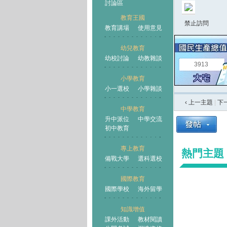
討論區
教育王國
禁止訪問
教育講場
使用意見
幼兒教育
幼校討論
幼教雜談
王國
3913
小學教育
小一選校
小學雜談
‹ 上一主題
|
下
中學教育
升中派位
中學交流
初中教育
專上教育
熱門主題
備戰大學
選科選校
國際教育
國際學校
海外留學
知識增值
課外活動
教材閱讀