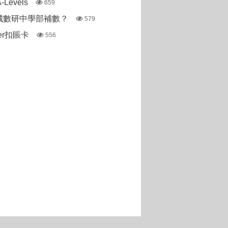
Levels
659
城數研中學部補數？
579
ter扣賬卡
556