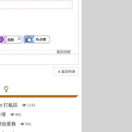
0
返回頂部
返回列表
pas 打氣區
1142
件簿
991
部份業務
691