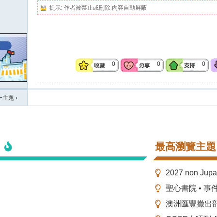
提示:
作者被禁止或刪除 內容自動屏蔽
0
0
0
一主題
›
最高瀏覽主題
2027 non Ju
聖心書院 • 事
澳洲匯豐撤出