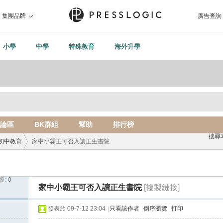
集團品牌
廣告查詢
小學
中學
特殊教育
海外升學
論區
BK群組
幫助
排行榜
搜尋
初中教育
家中小霸王可否入讀正生書院
覆:
0
›
家中小霸王可否入讀正生書院
[複製鏈接]
發表於 09-7-12 23:04
|
只看該作者
|
倒序瀏覽
|
打印