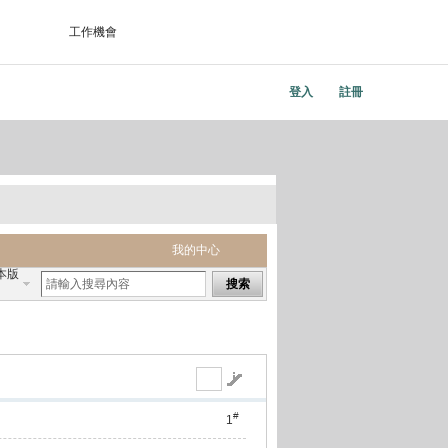
工作機會
登入
註冊
我的中心
本版
搜索
#
1