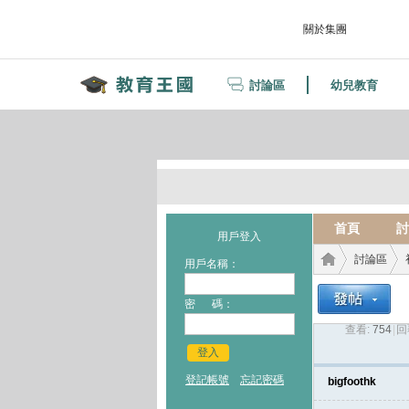
關於集團
討論區
幼兒教育
首頁
討
用戶登入
討論區
用戶名稱：
密 碼：
查看:
754
|
回
教育
›
›
登入
登記帳號
忘記密碼
bigfoothk