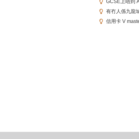
GCSE上唔到 A-
有冇人係九龍
信用卡 V mas