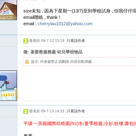
size未知 , 因為下星期一(13/7)至到學校試身 , 但我仔仔
email聯絡 , thank !
email :
cherrylau1012@yahoo.com
發表於 09-7-12 15:19
|
只看該作者
徵: 基督教服務處 幼兒學校物品
提示:
作者被禁止或刪除 內容自動屏蔽
發表於 09-7-13 14:33
|
只看該作者
平讓~~英藝國際幼稚園(N1)冬/夏季校服,冷衫,校褸,書包(