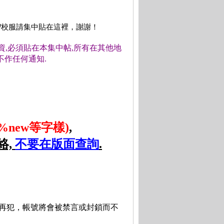
包/校服請集中貼在這裡，謝謝！
物資,必須貼在本集中帖,所有在其他地
不作任何通知.
new等字樣)
,
絡,
不要在版面查詢
.
再犯，帳號將會被禁言或封鎖而不