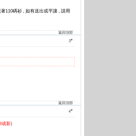
現著110碼衫 , 如有送出或平讓 , 請用
返回頂部
#
3
返回頂部
#
4
8成新)