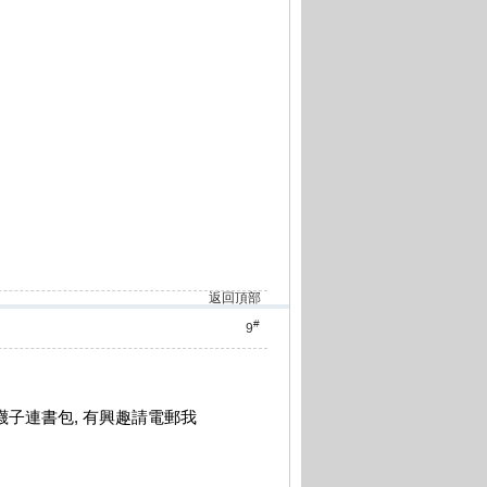
返回頂部
#
9
襪子連書包, 有興趣請電郵我