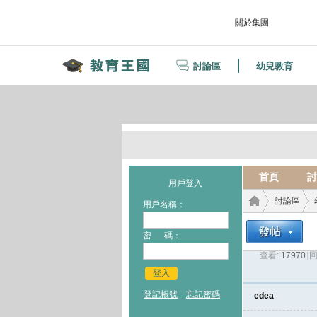
關於集團
討論區
幼兒教育
首頁
討
用戶登入
討論區
用戶名稱：
密 碼：
查看:
17970
|
回
教育
›
›
登入
登記帳號
忘記密碼
edea