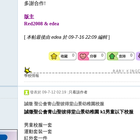
多謝合作
!
版主
Red2008 & edea
[
本帖最後由 edea 於 09-7-16 22:09 編輯
]
0
0
0
學校情報
發表於 09-7-12 02:19
|
只看該作者
誠徵 聖公會青山聖彼得堂山景幼稚園校服
誠徵聖公會青山聖彼得堂山景幼稚園 k1男童以下校服
男童校服一套
運動套裝一套
紅外套一件