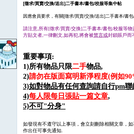
[徵求/買賣/交換/送出]二手書本/書包/校服等集中帖
因應會員要求，有關[徵求/買賣/交換/送出]二手書本/書
請注意,所有[徵求/買賣/交換]二手書本/書包/校服等
方貼文者,一律刪文,如再犯,將會被
禁言或
封鎖賬戶而
重要事項:
1)所有物品只限
二手
物品,
2)
請勿在版面寫明新淨程度(例如90%
3)如對物品有任何查詢請自行pm聯
4)
每人限每日張貼一篇文章
,
5)不可"分身"
如發現有不遵守以上事項，會立刻刪除相關文章，如
作出任可事先通知.