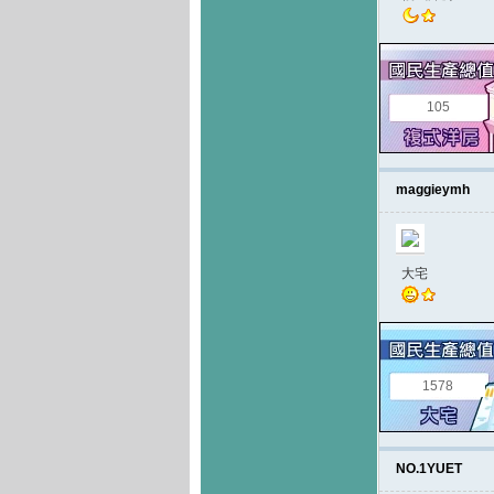
105
maggieymh
大宅
1578
NO.1YUET