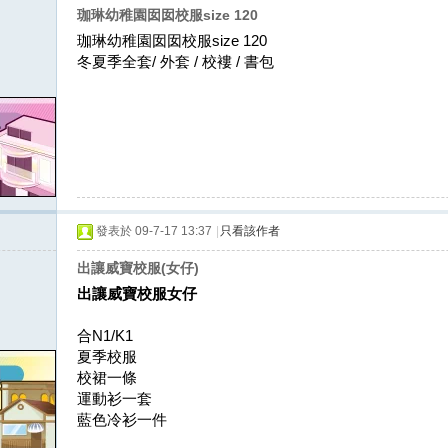
珈琳幼稚園囡囡校服size 120
珈琳幼稚園囡囡校服size 120
冬夏季全套/ 外套 / 校褸 / 書包
發表於 09-7-17 13:37
|
只看該作者
出讓威寶校服(女仔)
出讓威寶校服女仔
合N1/K1
夏季校服
校裙一條
運動衫一套
藍色冷衫一件