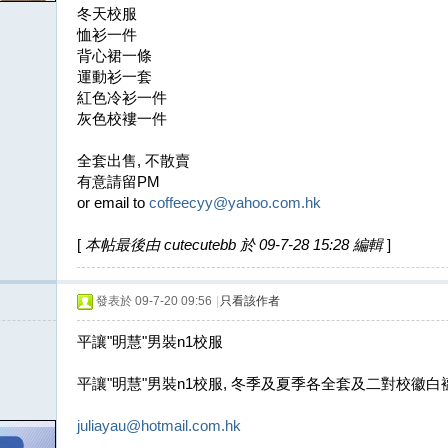
冬天校服
恤衫一件
背心裙一條
運動衫一套
紅色冷衫一件
灰色校褸一件
全套出售, 不散賣
有意請留PM
or email to
coffeecyy@yahoo.com.hk
[
本帖最後由 cutecutebb 於 09-7-28 15:28 編輯
]
發表於 09-7-20 09:56
|
只看該作者
平讓"明慧"男裝n1校服
平讓"明慧"男裝n1校服, 冬季及夏季各全套及二對校徽白
juliayau@hotmail.com.hk