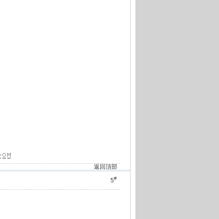
返回頂部
#
5