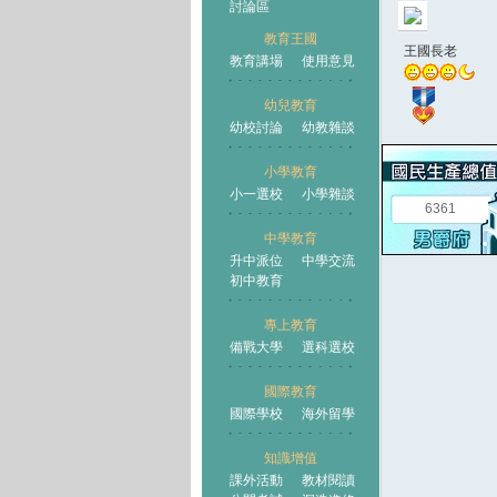
討論區
教育王國
王國長老
教育講場
使用意見
幼兒教育
幼校討論
幼教雜談
王國
小學教育
小一選校
小學雜談
6361
中學教育
升中派位
中學交流
初中教育
專上教育
備戰大學
選科選校
國際教育
國際學校
海外留學
知識增值
課外活動
教材閱讀