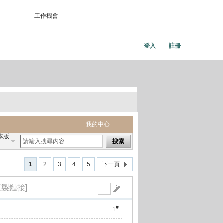
工作機會
登入
註冊
我的中心
本版
搜索
1
2
3
4
5
下一頁
複製鏈接]
#
1