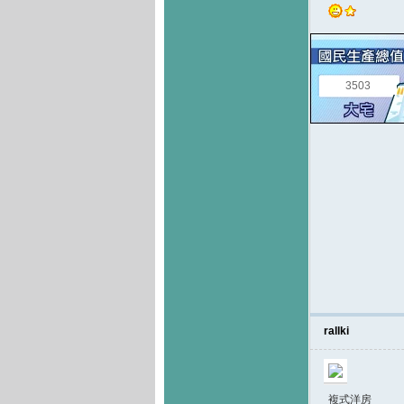
3503
rallki
複式洋房