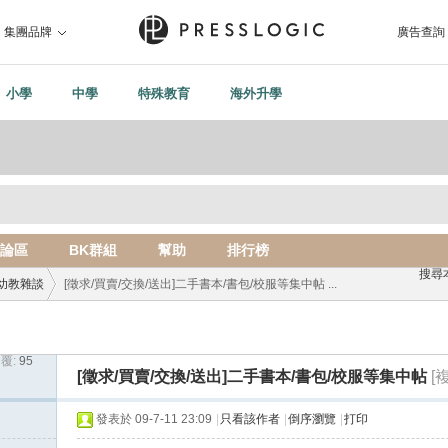
集團品牌
廣告查詢
小學
中學
特殊教育
海外升學
論區
BK群組
幫助
排行榜
搜尋
幼教雜談
[徵求/買賣/交換/送出]二手書本/書包/校服等集中帖 ...
覆:
95
›
[徵求/買賣/交換/送出]二手書本/書包/校服等集中帖
[
發表於 09-7-11 23:09
|
只看該作者
|
倒序瀏覽
|
打印