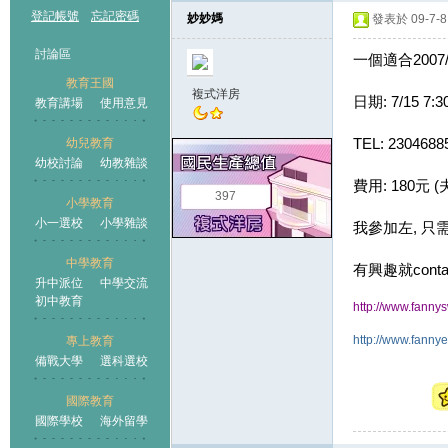
登記帳號
忘記密碼
妙妙媽
發表於 09-7-8 
討論區
一個適合2007
教育王國
複式洋房
日期: 7/15 7:
教育講場
使用意見
TEL: 2304688
幼兒教育
幼校討論
幼教雜談
王國
費用: 180元 (
397
小學教育
小一選校
小學雜談
我參加左, 只
中學教育
有興趣就conta
升中派位
中學交流
初中教育
http://www.fann
http://www.fanny
專上教育
備戰大學
選科選校
國際教育
國際學校
海外留學