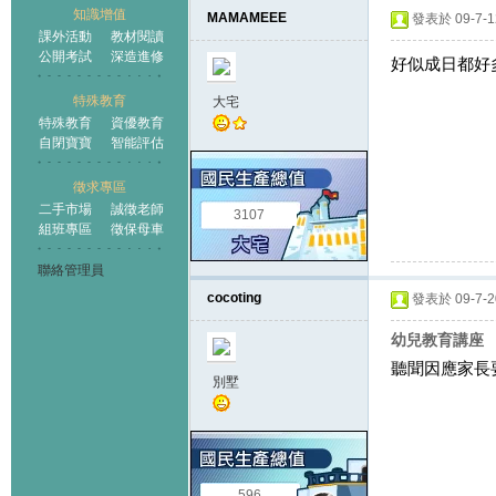
知識增值
MAMAMEEE
發表於 09-7-12
課外活動
教材閱讀
公開考試
深造進修
好似成日都好多
特殊教育
大宅
特殊教育
資優教育
自閉寶寶
智能評估
徵求專區
二手市場
誠徵老師
3107
組班專區
徵保母車
聯絡管理員
cocoting
發表於 09-7-20
幼兒教育講座
聽聞因應家長要
別墅
596