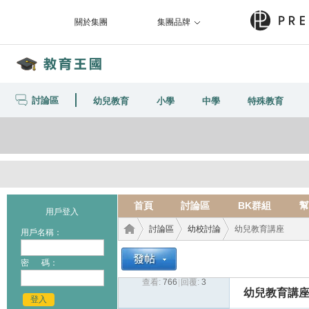
關於集團
集團品牌
討論區
幼兒教育
小學
中學
特殊教育
首頁
討論區
BK群組
幫
用戶登入
討論區
幼校討論
幼兒教育講座
用戶名稱：
密 碼：
查看:
766
|
回覆:
3
教育
›
›
›
幼兒教育講
登入