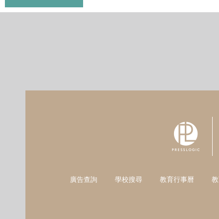
廣告查詢
學校搜尋
教育行事曆
教