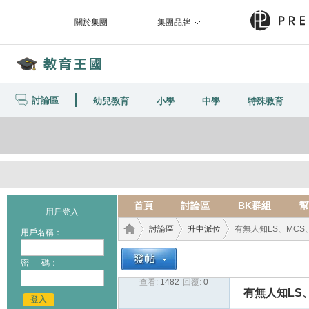
關於集團
集團品牌
討論區
幼兒教育
小學
中學
特殊教育
首頁
討論區
BK群組
幫
用戶登入
討論區
升中派位
有無人知LS、MCS、
用戶名稱：
密 碼：
查看:
1482
|
回覆:
0
教育
›
›
›
有無人知LS
登入