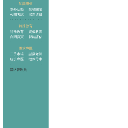
知識增值
課外活動
教材閱讀
公開考試
深造進修
特殊教育
特殊教育
資優教育
自閉寶寶
智能評估
徵求專區
二手市場
誠徵老師
組班專區
徵保母車
聯絡管理員