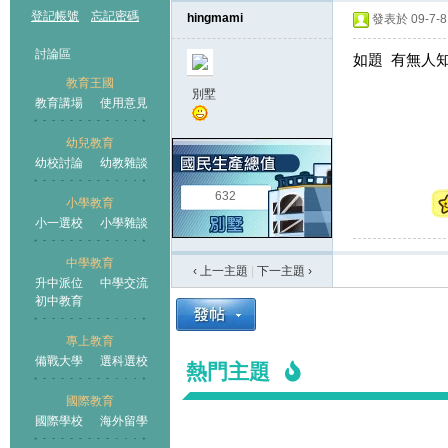
登記帳號
忘記密碼
hingmami
發表於 09-7-8 
討論區
如題 有無人知
教育王國
別墅
教育講場
使用意見
幼兒教育
幼校討論
幼教雜談
王國
632
小學教育
小一選校
小學雜談
中學教育
‹ 上一主題
|
下一主題
›
升中派位
中學交流
初中教育
專上教育
備戰大學
選科選校
熱門主題
國際教育
國際學校
海外留學