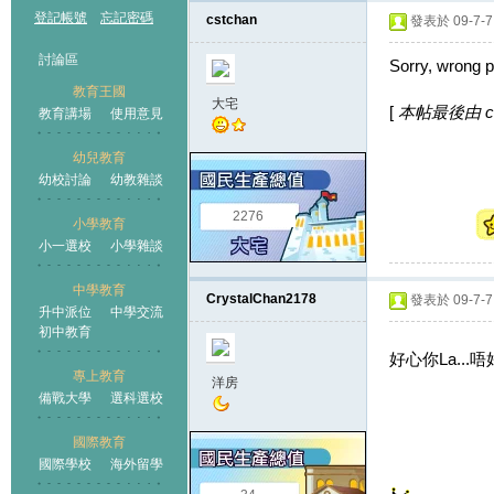
登記帳號
忘記密碼
cstchan
發表於 09-7-7 
討論區
Sorry, wrong p
教育王國
大宅
[
本帖最後由 cstc
教育講場
使用意見
幼兒教育
幼校討論
幼教雜談
王國
2276
小學教育
小一選校
小學雜談
中學教育
CrystalChan2178
發表於 09-7-7 
升中派位
中學交流
初中教育
好心你La...唔好呃
專上教育
洋房
備戰大學
選科選校
國際教育
國際學校
海外留學