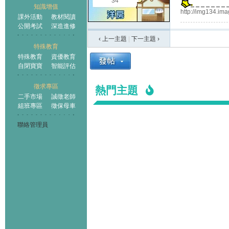
34
知識增值
http://img134.i
課外活動
教材閱讀
公開考試
深造進修
‹ 上一主題
|
下一主題
›
特殊教育
特殊教育
資優教育
自閉寶寶
智能評估
徵求專區
熱門主題
二手市場
誠徵老師
組班專區
徵保母車
聯絡管理員