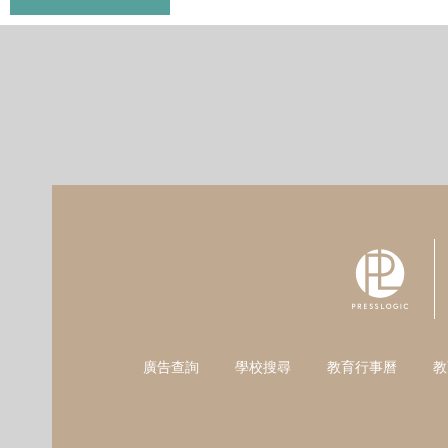
廣告查詢
學校搜尋
教育行事曆
教