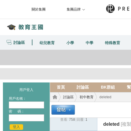
關於集團
集團品牌
討論區
幼兒教育
小學
中學
特殊教育
首頁
討論區
BK群組
幫
用戶登入
討論區
初中教育
deleted
用戶名稱：
密 碼：
查看:
758
|
回覆:
1
教育
›
›
›
deleted
[複
登入