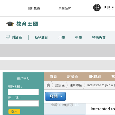
關於集團
集團品牌
討論區
幼兒教育
小學
中學
特殊教育
首頁
討論區
BK群組
幫
用戶登入
討論區
組班專區
Interested to joi
用戶名稱：
密 碼：
查看:
1859
|
回覆:
10
教育
›
›
›
Interested 
登入