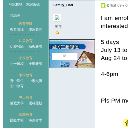
登記帳號
忘記密碼
Family_Dad
發表於 09-7-6 
討論區
I am enr
教育王國
interest
民房
教育講場
使用意見
5 days
幼兒教育
幼校討論
幼教雜談
王國
July 13 to
18
Aug 24 to
小學教育
小一選校
小學雜談
4-6pm
中學教育
升中派位
中學交流
初中教育
專上教育
Pls PM me
備戰大學
選科選校
國際教育
國際學校
海外留學