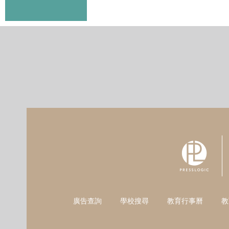
廣告查詢
學校搜尋
教育行事曆
教