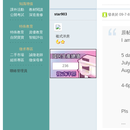
知識增值
課外活動
教材閱讀
star903
發表於 09-7-8 
公開考試
深造進修
特殊教育
原
特殊教育
資優教育
複式洋房
自閉寶寶
智能評估
I a
徵求專區
5 d
二手市場
誠徵老師
組班專區
徵保母車
July
236
Aug
聯絡管理員
4-6
Pls
...