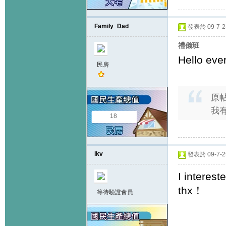
Family_Dad
發表於 09-7-23
禮儀班
Hello eve
民房
原
我有
18
lkv
發表於 09-7-29
I interest
thx！
等待驗證會員