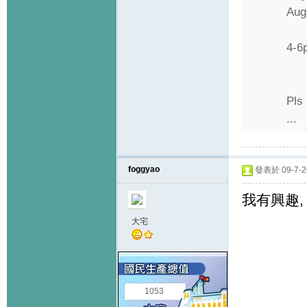
Aug
4-6
Pls
...
foggyao
發表於 09-7-20
我有興趣,
大宅
1053