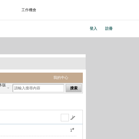
工作機會
登入
註冊
我的中心
本版
搜索
#
1