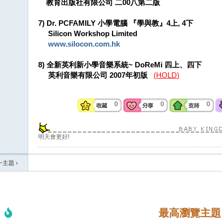
教育出版社有限公司 二00八第二版
7) Dr. PCFAMILY 小學電腦 『學與教』4上, 4下
Silicon Workshop Limited
www.silocon.com.hk
8) 全新英利新小學音樂系統~ DoReMi 四上、四下
英利音樂有限公司 2007年初版
(HOLD
)
0
0
0
明天會更好!
一主題
›
最高瀏覽主題