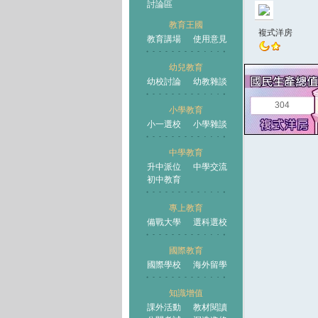
討論區
教育王國
複式洋房
教育講場
使用意見
幼兒教育
幼校討論
幼教雜談
王國
304
小學教育
小一選校
小學雜談
中學教育
升中派位
中學交流
初中教育
專上教育
備戰大學
選科選校
國際教育
國際學校
海外留學
知識增值
課外活動
教材閱讀