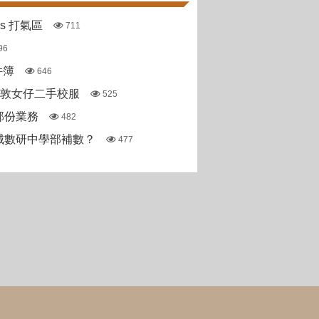
pas 打氣區
711
96
件簿
646
斯敦女仔二手校服
525
部份業務
482
城數研中學部補數？
477