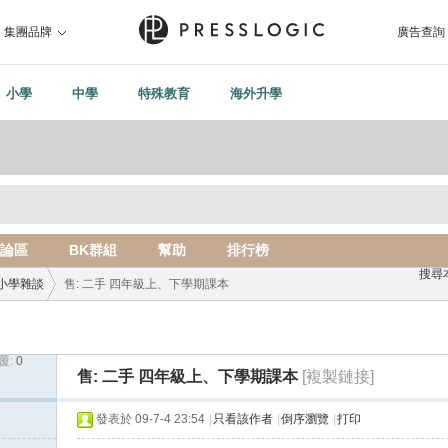
集團品牌
廣告查詢
小學
中學
特殊教育
海外升學
論區
BK群組
幫助
排行榜
搜尋
小學雜談
售: 二手 四年級上、下學期課本
覆:
0
›
售: 二手 四年級上、下學期課本
[複製鏈接]
發表於 09-7-4 23:54
|
只看該作者
|
倒序瀏覽
|
打印