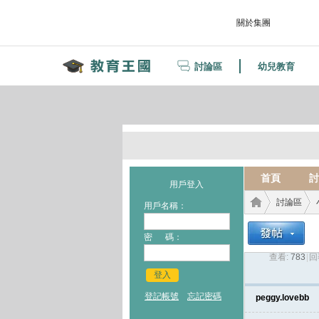
關於集團
討論區
幼兒教育
首頁
討
用戶登入
討論區
用戶名稱：
密 碼：
查看:
783
|
回
教育
›
›
登入
登記帳號
忘記密碼
peggy.lovebb