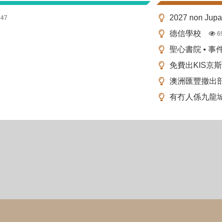
2027 non Ju
147
德信學校
6
聖心書院 • 事
免費出KIS京
澳洲匯豐撤出
有冇人係九龍