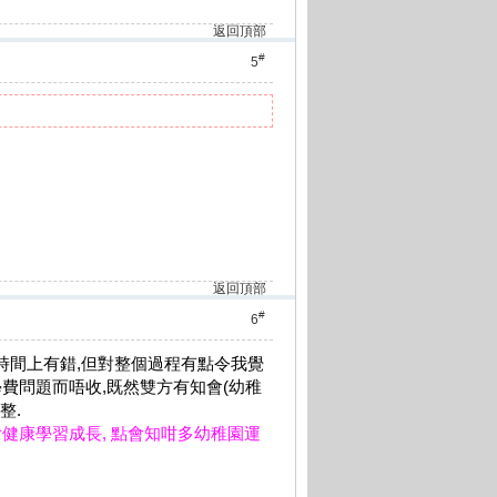
返回頂部
#
5
返回頂部
#
6
信通知時間上有錯,但對整個過程有點令我覺
學費問題而唔收,既然雙方有知會(幼稚
整.
女健康學習成長
,
點會知咁多幼稚園運