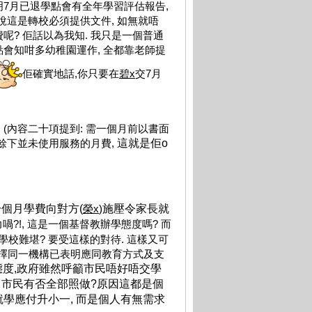
明7月已退學點會有全年學習評估報告,
她說這是轉校必須提供文件, 如無就唔
呢? 佢話以為我知. 我只是一個普通
點會知咁多幼稚園運作, 全都靠老師提
佢確實地話,你只要在
碧
x
交7月
 (內容二十項提到: 需一個月前以書面
交餘下並未使用服務的月費,
這就是佢o
一個月學費向對方
(
榮x
)
施壓令家長就
喎?!, 這是一個基督教辦學態度嗎? 而
校難堪? 要受這樣的對待. 這樣又可
選擇同一機構已表明應同教育方式及支
態度
,
政府雖然呼籲市民唔好唔交學
,
市民有否全部照做
?
原因這都是個
就學應付升小一
,
而是個人有無需求