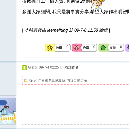
撐或搵打工仔做人質, 真易做,易到
多謝大家細閱, 我只是將事實分享,希望大家作出明智
[
本帖最後由 leemeifung 於 09-7-8 11:58 編輯
]
0
0
0
發表於 09-7-4 02:25
|
只看該作者
提示:
作者被禁止或刪除 內容自動屏蔽