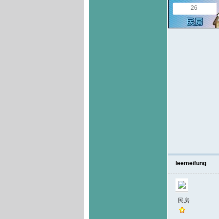
26
leemeifung
民房