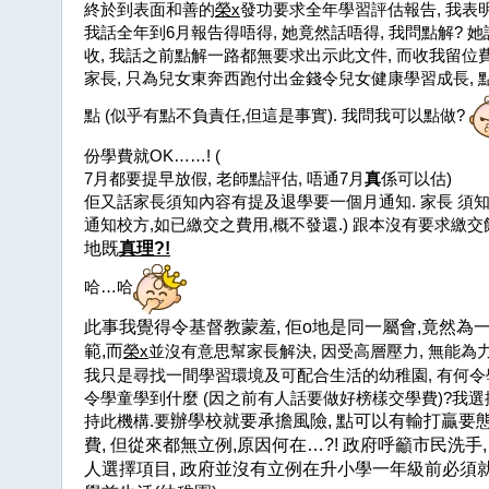
終於到表面和善的
榮
x
發功要求全年學習評估報告, 我表
我話全年到6月報告得唔得, 她竟然話唔得, 我問點解? 
收, 我話之前點解一路都無要求出示此文件, 而收我留位費
家長, 只為兒女東奔西跑付出金錢令兒女健康學習成長, 
點 (似乎有點不負責任,但這是事實). 我問我可以點做?
份學費就OK……! (
7月都要提早放假, 老師點評估, 唔通7月
真
係可以估)
佢又話家長須知內容有提及退學要一個月通知. 家長 須知
通知校方,如已繳交之費用,概不發還.) 跟本沒有要求繳
地既
真理
?!
哈…哈
此事我覺得令基督教蒙羞
,
佢
o
地是同一屬會
,
竟然為
範
,
而
榮x
並沒有意思幫家長解決, 因受高層壓力, 無能為力
我只是尋找一間學習環境及可配合生活的幼稚園, 有何令學
令學童學到什麼 (因之前有人話要做好榜樣交學費)?我
持此機構.要
辦學校就要承擔風險
,
點可以有輸打贏要
費
,
但從來都無立例
,
原因何在
…?!
政府呼籲市民洗手
人選擇項目
,
政府並沒有立例在升小學一年級前必須