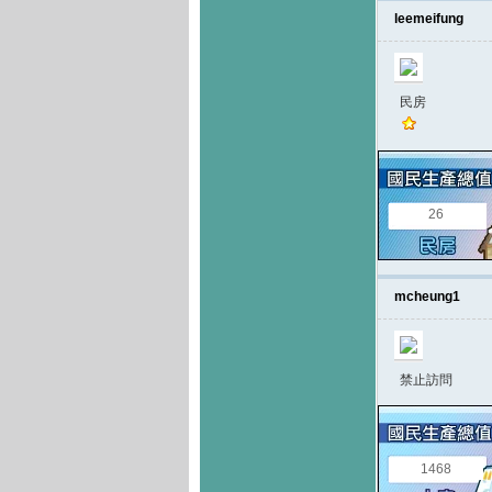
leemeifung
民房
26
mcheung1
禁止訪問
1468