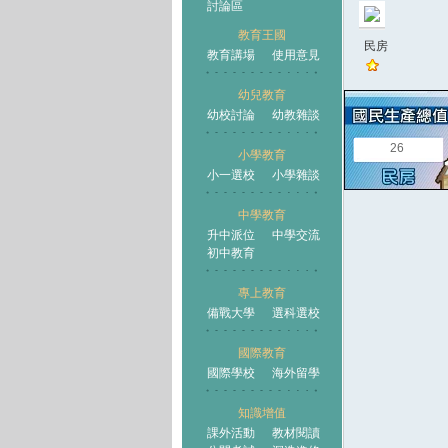
討論區
教育王國
民房
教育講場
使用意見
幼兒教育
幼校討論
幼教雜談
王國
26
小學教育
小一選校
小學雜談
中學教育
升中派位
中學交流
初中教育
專上教育
備戰大學
選科選校
國際教育
國際學校
海外留學
知識增值
課外活動
教材閱讀