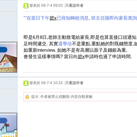
發表於 09-7-4 09:03
|
只看該作者
""在當日下午
碧
x
已得知轉校消息
,
班主任隨即向家長查詢
即是6月8日,
老師主動致電給家長,即是也算直接口頭通知,
足時間遞交. 其實
退學信
不是重點,
重點
她的對既錢
態度,
如重新interview. 如她不是有高層以面子及錢銀為重,
會發生這樣事情嗎? 當日向
碧x
申
請時也過了
申
請時間.
發表於 09-7-4 10:24
|
只看該作者
提示:
作者被禁止或刪除 內容自動屏蔽