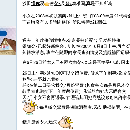
沙田
憎你
浸
會
榮
x
及
碧
x
幼稚園,
真
是不知所為
小女在2008年初就讀
榮
x
N1上午班, 而08-09年度K1想
而當時沒有太多時間選擇, 所以轉
碧
x
就讀K1.
過去一年此校假期較多,令家長好難配合,早就想轉校,
得知
榮x
已起好新校舍 , 所以在2009年6月8日上午,再向
知轉校消息, 班主任隨即向家長查詢情況及提醒補回退學信
在6月26日前本人已有兩次向
榮
x
查詢是否接受申請, 因
26日上午
榮
x
通知OK可以交留位費, 所以下午到
榮
x
繳交
退學; 惡夢就此開始 .
碧x
在第二日要求我交7月份學費 (其實每次都是月尾才交該
較早前也繳交下一年度留位費), 我當然向她表示唔會交,
因7月小女不會再返學. 在理論其間她竟然說政府容許
( 每月繳交學費是保障消費者, 恐防機構倒閉), 
錢真是會令人迷失.