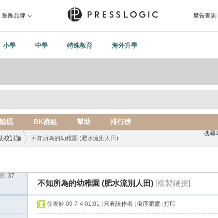
集團品牌
廣告查詢
小學
中學
特殊教育
海外升學
論區
BK群組
幫助
排行榜
搜尋
幼校討論
不知所為的幼稚園 (肥水流別人田)
覆:
37
›
不知所為的幼稚園 (肥水流別人田)
[複製鏈接]
發表於 09-7-4 01:01
|
只看該作者
|
倒序瀏覽
|
打印