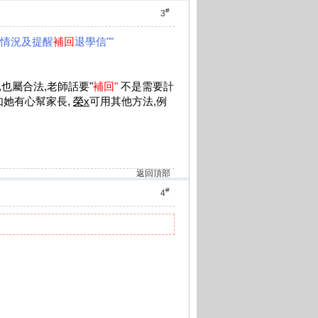
#
3
情況及提醒
補回
退學信""
也屬合法,老師話要"
補回"
不是需要計
如她有心幫家長,
榮x
可用其他方法,例
返回頂部
#
4