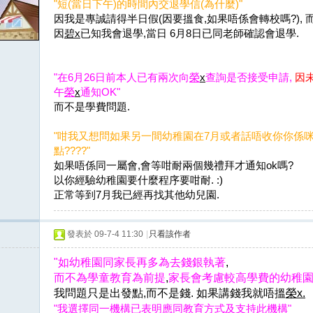
"短(當日下午)的時間內交退學信(為什麼)"
因我是專誠請得半日假(因要搵食,如果唔係會轉校嗎?),
因
碧x
已知我會退學,當日 6月8日已同老師確認會
退學.
"在
6
月
26
日前本
人已有兩次向
榮
x
查詢是否接受申
請,
因
午
榮
x
通知
OK"
而不是學費問題.
"咁我又想問如果另一間幼稚園在7月或者話唔收你你係咪
點????"
如果唔係同一屬會,會等咁耐兩個幾禮拜才通知ok嗎?
以你經驗幼稚園要什麼程序要咁耐. :)
正常等到7月我已經再找其他幼兒園.
發表於 09-7-4 11:30
|
只看該作者
"如
幼稚園同家長再多為去錢銀執著
,
而不為學童教育為前提
,
家長會考慮較高學費的
幼稚園
我問題只是出發點,而不是錢. 如果講錢我就唔搵
榮x.
"我選擇同一機構已表明應同教育方式及支持此機構
"