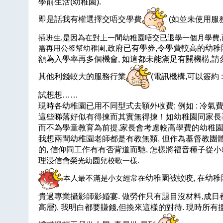
學前生活
(
幼稚園
).
即是話我有權選擇交唔交學費
(
如並未使用服
插班生,是因為在對上一間幼稚園唔交已退學一個月學費,而
需再用公帑幫幼稚園,
政府已有學
券,令學費較高的幼稚
額為入學率再多個機會,
如這都未能滿足有關機構
,
請
其他利錢較大的服務行業
(電訊機構,可以簽約 :p
試想想……
現時各幼稚園已用不同型式去額外收費; 例如 : 冷
這些睇落好似有得揀而其實無得揀！
如
幼稚園同家長
而不為學童教育為前提
,
家長會考慮較高學費的
幼稚園
我想兩間幼稚園老師都是有教無類, 但作為基督教團
的, 信仰同工作有有否背道而馳, 怎樣將福音種子從
理浸信會
榮光
幼園兒校歌一樣.
本人最不滿是小女經常在
幼稚園被蚊咬, 在幼稚
貴過專業攝影師影婚宴. 做勞作只有題目沒材料,成日
高層), 我明白都要賺錢,但換來這樣的對待. 現時所有