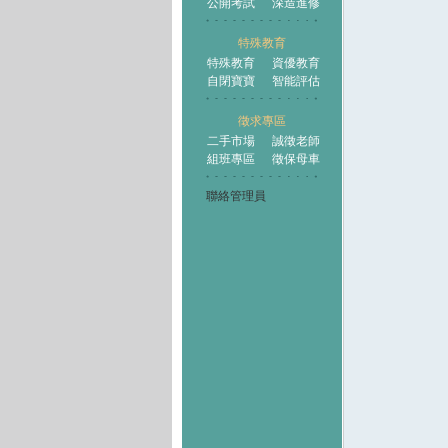
公開考試
深造進修
特殊教育
特殊教育
資優教育
自閉寶寶
智能評估
徵求專區
二手市場
誠徵老師
組班專區
徵保母車
聯絡管理員