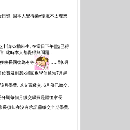
轉全日班, 因本人覺得
榮
x
環境不太理想,
榮
x
申請K2插班生, 在當日下午
碧x
已得
, 此時本人都覺得無問題,.
未獲校長回復為有等
……到6月
留位費及到
碧
x
補回退學信通知7月起
月學費, 以支票繳交, 6月份已繳交,
家長分期每個月繳交學費是體恤家長
在家長須知亦沒有
承
諾需繳交全期學費,