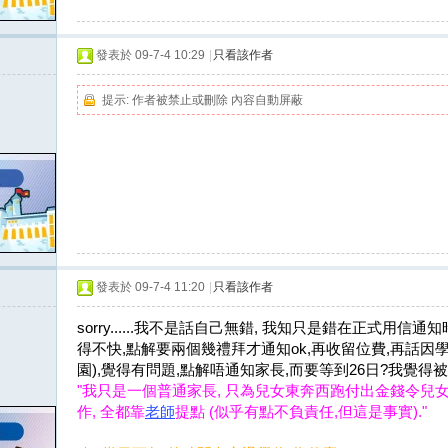
發表於 09-7-4 10:29
|
只看該作者
提示:
作者被禁止或刪除 內容自動屏蔽
發表於 09-7-4 11:20
|
只看該作者
sorry......我不是話自己無錯, 我知只是錯在正式用
得不快,點解要兩個幾禮拜才通知ok,再收留位費,再話因
園),覺得有問題,點解唔通知家長,而要等到26日?我覺得被
"我只是一個普通家長
,
只為兒女東奔西跑付出金錢令兒
作
,
全都靠
老師
提點
(
似乎有點不負責任
,
但這是事實
)."