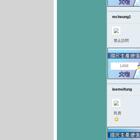
mcheung1
禁止訪問
1468
leemeifung
民房