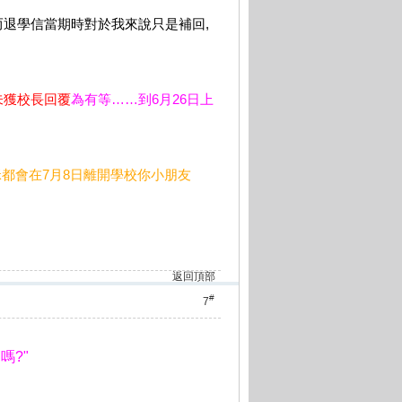
 而退學信當期時對於我來說只是補回,
未獲校長回覆
為有等……到
6
月
26
日上
都會在7月8日離開學校你小朋友
返回頂部
#
7
嗎?"