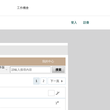
工作機會
登入
註冊
我的中心
本版
搜索
1
2
下一頁
#
1