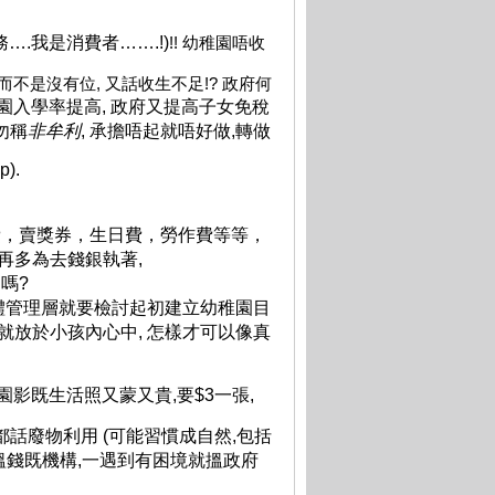
務
….
我是消費者
…….!)
!! 幼稚園唔收
不是沒有位, 又話收生不足!? 政府何
園入學率提高, 政府又提高子女免稅
勿稱
非牟
利
,
承擔唔起就唔好做,轉做
).
氣費，賣獎券，生日費，勞作費等等，
再多為去錢銀執著
,
嗎?
體管理層就要檢討起初建立幼稚園目
小就放於小孩內心中, 怎樣才可以像真
園影既生活照又蒙又貴,要$3一張,
都話廢物利用 (可能習慣成自然,包括
搵錢既
機構,一遇到有困境就搵政府