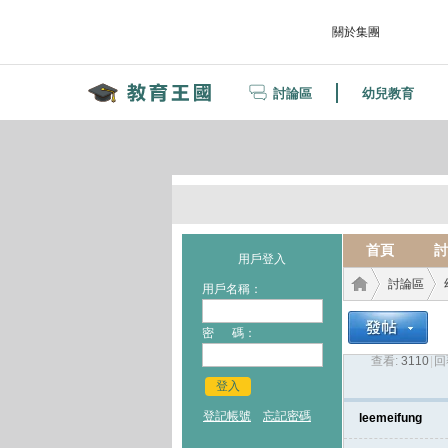
關於集團
討論區
幼兒教育
首頁
討
用戶登入
討論區
用戶名稱：
密 碼：
查看:
3110
|
回
教育
›
›
登入
登記帳號
忘記密碼
leemeifung