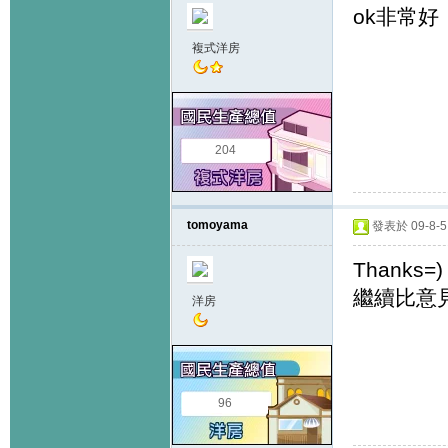
ok非常好
複式洋房
204
tomoyama
發表於 09-8-5 
Thanks=)
繼續比意
洋房
96