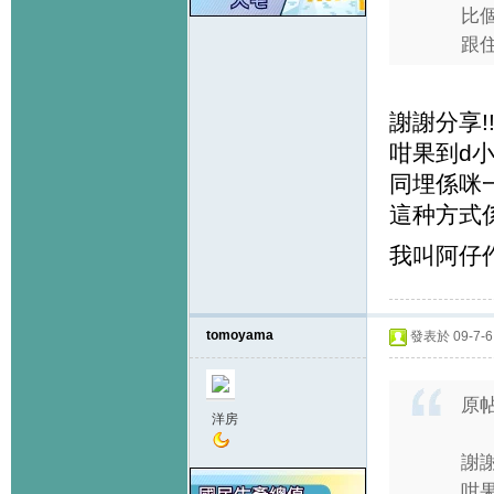
比
跟住
謝謝分享!
咁果到d小
同埋係咪
這种方式
我叫阿仔作
tomoyama
發表於 09-7-6 
原
洋房
謝謝
咁果