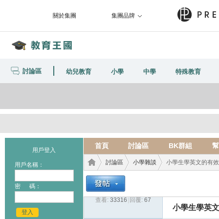
關於集團
集團品牌
討論區
幼兒教育
小學
中學
特殊教育
首頁
討論區
BK群組
幫
用戶登入
討論區
小學雜談
小學生學英文的有效
用戶名稱：
密 碼：
查看:
33316
|
回覆:
67
教育
›
›
›
小學生學英
登入