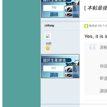
[
本帖最後由 
790
chfong
發表於 09-7-4 
Yes, it is 
別墅
原
你
557
即
謝謝