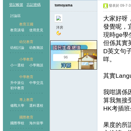
登記帳號
忘記密碼
tomoyama
發表於 09-7-3 
討論區
大家好呀
教育王國
發覺呢，
洋房
教育講場
使用意見
現時ge
但係其實英
幼兒教育
幼校討論
幼教雜談
王國
D英文句
96
咩。
小學教育
小一選校
小學雜談
其實Lan
中學教育
升中派位
中學交流
初中教育
我咁講係
算我無接受
專上教育
備戰大學
選科選校
HK考插
國際教育
國際學校
海外留學
果度的所