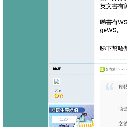
英文書有興
睇書有W
geWS。
睇下幫唔
bbJP
發表於 09-7-6 
原
大宅
唔會
1126
之後