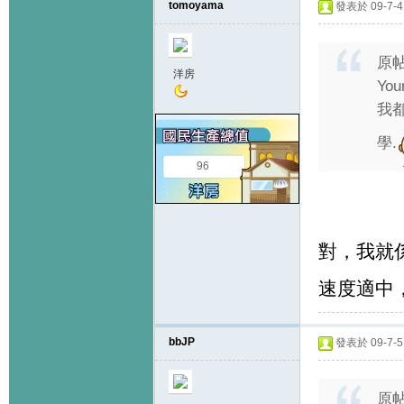
tomoyama
發表於 09-7-4 
原
洋房
You
我
學.
96
對，我就
速度適中
bbJP
發表於 09-7-5 
原