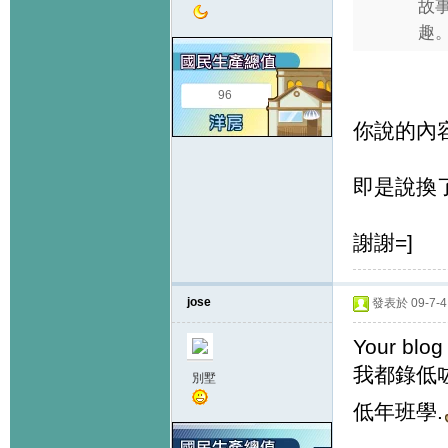
故
趣
96
你說的內
即是說換
謝謝=]
jose
發表於 09-7-4 
Your blo
我都錄低
別墅
低年班學.