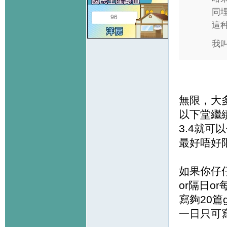
同
96
這
我叫
無限，大多
以下堂繼續
3.4就可
最好唔好
如果你仔
or隔日o
寫夠20篇
一日只可