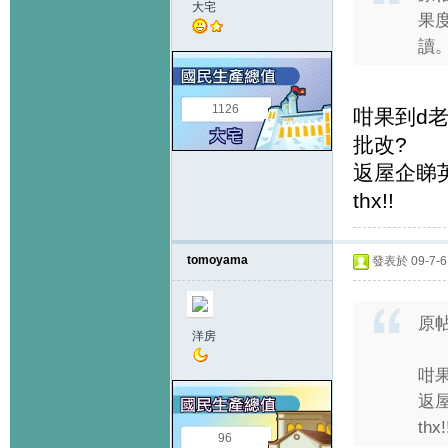
大宅
果
讀
1126
咁果到d老
批改?
返屋企睇英
thx!!
tomoyama
發表於 09-7-6 
原
洋房
咁果
返屋
thx!
96