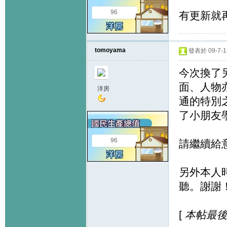
96
有更新就
tomoyama
發表於 09-7-15
今次換了
面、人物亦
洋房
通的特別
了小朋友學
96
請繼續給
另外本人
聽。謝謝
[
本帖最後由 