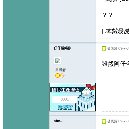
？？
[
本帖最後由 
仔仔錫錫你
發表於 09-7-31
雖然阿仔今
男爵府
8881
abc...
發表於 09-7-31