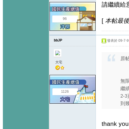
請繼續給
96
[
本帖最後由 
bbJP
發表於 09-7-9 
原
大宅
無限
繼續
1126
2-
到幾
thank you