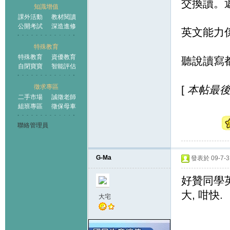
交換讀。
知識增值
課外活動
教材閱讀
公開考試
深造進修
英文能力
特殊教育
特殊教育
資優教育
聽說讀寫
自閉寶寶
智能評估
徵求專區
[
本帖最後由 
二手市場
誠徵老師
組班專區
徵保母車
聯絡管理員
G-Ma
發表於 09-7-3 
好贊同學
大, 咁快.
大宅