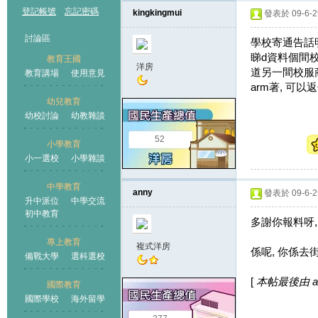
登記帳號
忘記密碼
kingkingmui
發表於 09-6-29
討論區
學校寄通告話明
睇d資料個間校
教育王國
洋房
道另一間校服商
教育講場
使用意見
arm著, 可以返
幼兒教育
幼校討論
幼教雜談
王國
52
小學教育
小一選校
小學雜談
中學教育
anny
發表於 09-6-29
升中派位
中學交流
初中教育
多謝你報料呀,
專上教育
複式洋房
係呢, 你係去
備戰大學
選科選校
[
本帖最後由 ann
國際教育
國際學校
海外留學