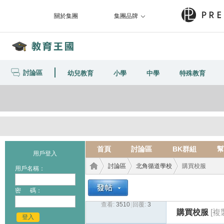
關於集團
集團品牌
討論區
幼兒教育
小學
中學
特殊教育
首頁
討論區
BK群組
幫
用戶登入
討論區
北角循道學校
購買校服
用戶名稱：
密 碼：
查看:
3510
|
回覆:
3
教育
›
›
›
購買校服
[複
登入