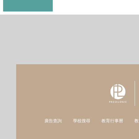
廣告查詢
學校搜尋
教育行事曆
教