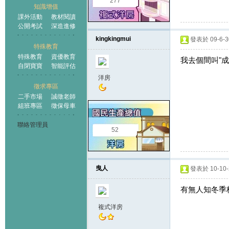
277
知識增值
課外活動
教材閱讀
公開考試
深造進修
kingkingmui
發表於 09-6-30
特殊教育
特殊教育
資優教育
我去個間叫"成順
自閉寶寶
智能評估
洋房
徵求專區
二手市場
誠徵老師
組班專區
徵保母車
聯絡管理員
52
曳人
發表於 10-10-2
有無人知冬季
複式洋房