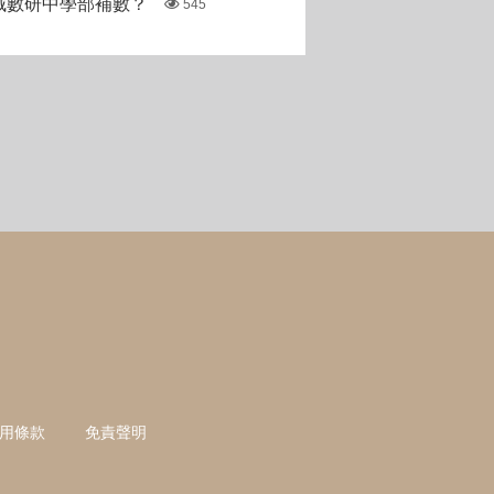
城數研中學部補數？
545
用條款
免責聲明