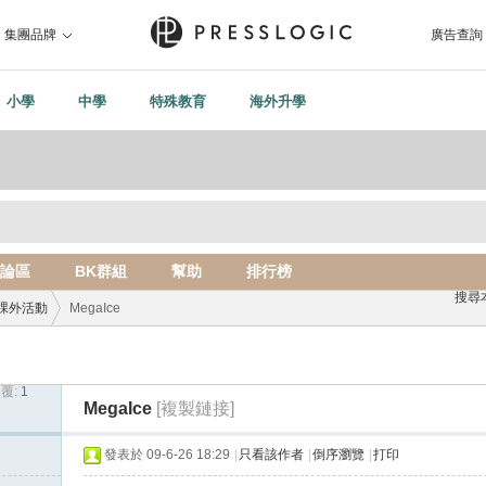
集團品牌
廣告查詢
小學
中學
特殊教育
海外升學
論區
BK群組
幫助
排行榜
搜尋
課外活動
MegaIce
覆:
1
›
MegaIce
[複製鏈接]
發表於 09-6-26 18:29
|
只看該作者
|
倒序瀏覽
|
打印