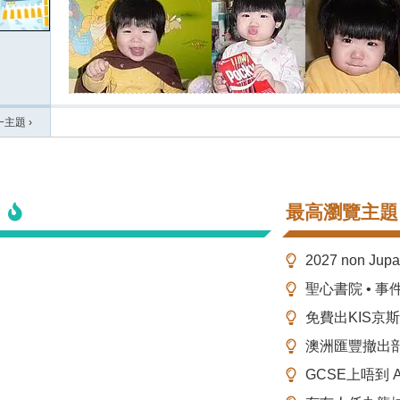
一主題
›
最高瀏覽主題
2027 non Ju
聖心書院 • 事
免費出KIS京
澳洲匯豐撤出
GCSE上唔到 A-