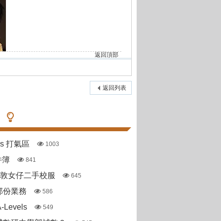
返回頂部
返回列表
pas 打氣區
1003
件簿
841
斯敦女仔二手校服
645
部份業務
586
Levels
549