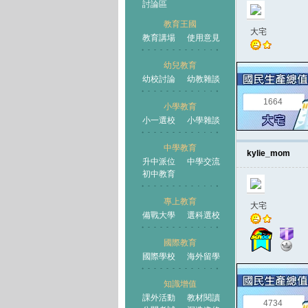
討論區
教育王國
大宅
教育講場
使用意見
幼兒教育
幼校討論
幼教雜談
王國
1664
小學教育
小一選校
小學雜談
中學教育
kylie_mom
升中派位
中學交流
初中教育
專上教育
大宅
備戰大學
選科選校
國際教育
國際學校
海外留學
知識增值
課外活動
教材閱讀
4734