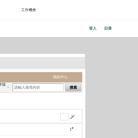
工作機會
登入
註冊
我的中心
本版
搜索
#
1