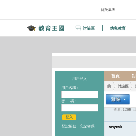
關於集團
討論區
幼兒教育
首頁
討
用戶登入
討論區
用戶名稱：
密 碼：
查看:
1269
|
回
教育
›
›
登入
登記帳號
忘記密碼
swycsit