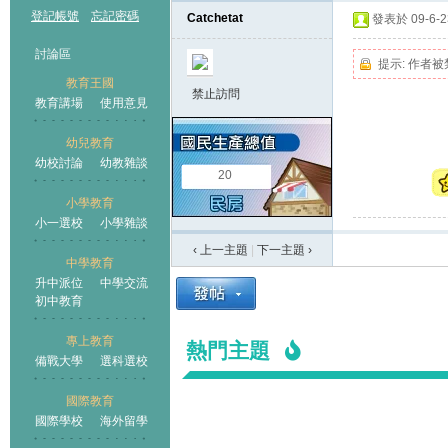
登記帳號
忘記密碼
Catchetat
發表於 09-6-23
討論區
提示:
作者被
教育王國
禁止訪問
教育講場
使用意見
幼兒教育
幼校討論
幼教雜談
王國
20
小學教育
小一選校
小學雜談
‹ 上一主題
|
下一主題
›
中學教育
升中派位
中學交流
初中教育
專上教育
熱門主題
備戰大學
選科選校
國際教育
國際學校
海外留學