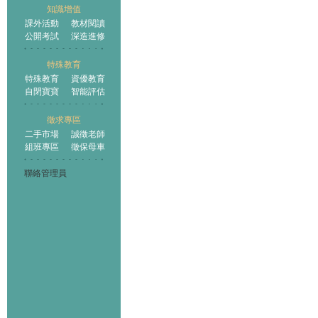
知識增值
課外活動
教材閱讀
公開考試
深造進修
特殊教育
特殊教育
資優教育
自閉寶寶
智能評估
徵求專區
二手市場
誠徵老師
組班專區
徵保母車
聯絡管理員