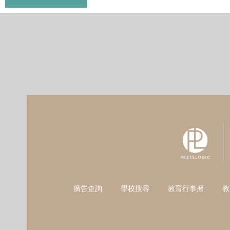
廣告查詢
學校搜尋
教育行事曆
教