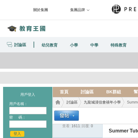
關於集團
集團品牌
討論區
幼兒教育
小學
中學
特殊教育
首頁
討論區
BK群組
幫
用戶登入
討論區
九龍城浸信會禧年小學
Summer
用戶名稱：
密 碼：
查看:
1611
|
回覆:
0
教育
›
›
›
Summer Tuto
登入