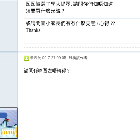
囡囡被選了學大提琴, 請問你們知唔知道
須要買什麼形號 ?
或請問宣小家長們有冇什麼見意 / 心得 ??
Thanks
發表於 09-7-27 09:05
|
只看該作者
請問係咪選左唔轉得﹖