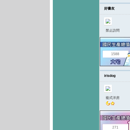
好書友
禁止訪問
1588
irisdog
複式洋房
271