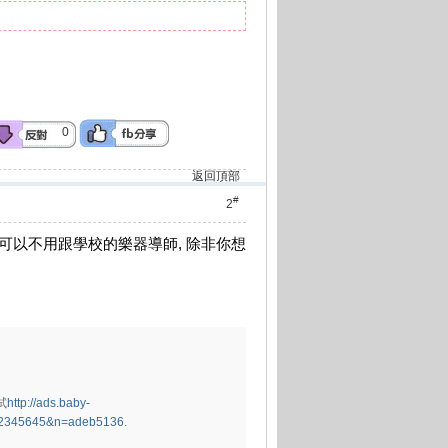
0
返回頂部
#
2
亦可以不用跟學校的樂器導師, 除非你想
試
http://ads.baby-
12345645&n=adeb5136.