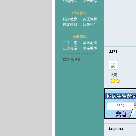
公開考試
深造進修
特殊教育
特殊教育
資優教育
自閉寶寶
智能評估
徵求專區
二手市場
誠徵老師
組班專區
徵保母車
JJ71
聯絡管理員
大宅
2502
taipoma