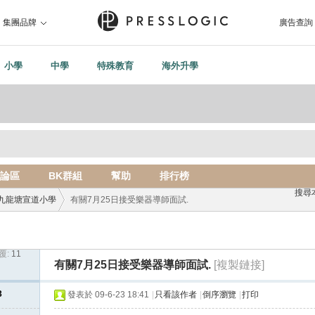
集團品牌
廣告查詢
小學
中學
特殊教育
海外升學
論區
BK群組
幫助
排行榜
搜尋
九龍塘宣道小學
有關7月25日接受樂器導師面試.
覆:
11
›
有關7月25日接受樂器導師面試.
[複製鏈接]
3
發表於 09-6-23 18:41
|
只看該作者
|
倒序瀏覽
|
打印