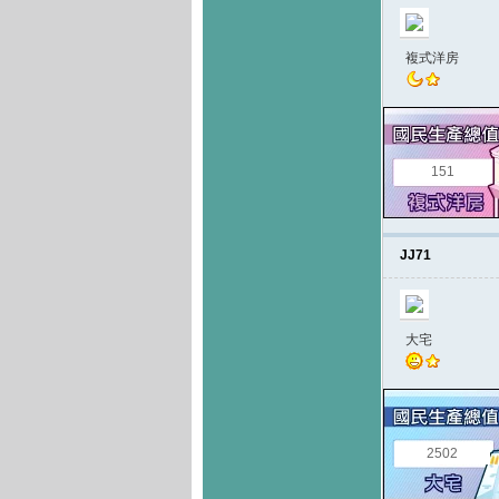
複式洋房
151
JJ71
大宅
2502