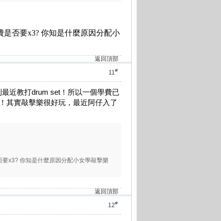
費是否要x3? 你知是什麼原因分配小
返回頂部
#
11
教打drum set！所以一個學費已
木琴！其實敲擊樂很好玩，最近阿仔入了
否要x3? 你知是什麼原因分配小女學敲擊樂
返回頂部
#
12