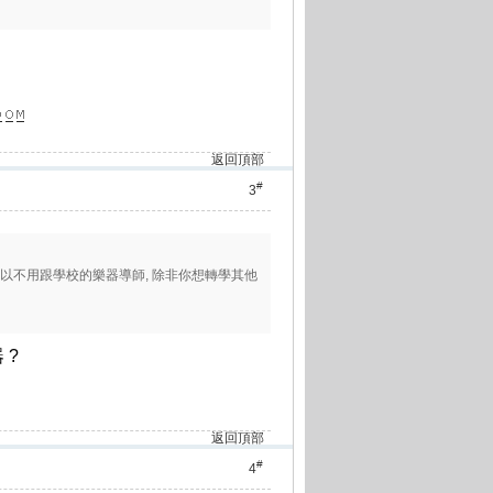
返回頂部
#
3
亦可以不用跟學校的樂器導師, 除非你想轉學其他
器
?
返回頂部
#
4