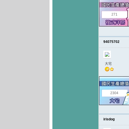
271
94075702
大宅
2304
irisdog