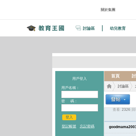
關於集團
討論區
幼兒教育
首頁
討
用戶登入
討論區
用戶名稱：
密 碼：
查看:
2326
|
回
教育
›
›
登入
登記帳號
忘記密碼
goodmama200