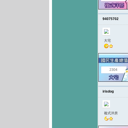
94075702
大宅
2304
irisdog
複式洋房