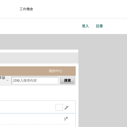
工作機會
登入
註冊
我的中心
本版
搜索
#
1