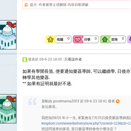
提示:
作者被禁止或刪除 內容自動屏蔽
0
0
0
發表於 09-6-23 18:45
|
只看該作者
如果有學開長笛, 便要通知樂器導師, 可以繼續學, 日後
轉學其他樂器.
** 如果有証明就最好不過.
原帖由
goodmama2003
於 09-6-23 18:41 發表
各位家長,
我想知09/10 年小一生, 來緊會在7月25日接受樂器導師面
kingdom.com/www/delivery/avw.php?zoneid=119&cb=
想請問過來的家長, 當日樂器導師會有什麼決定 ?