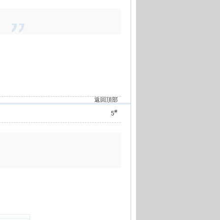
返回頂部
#
5