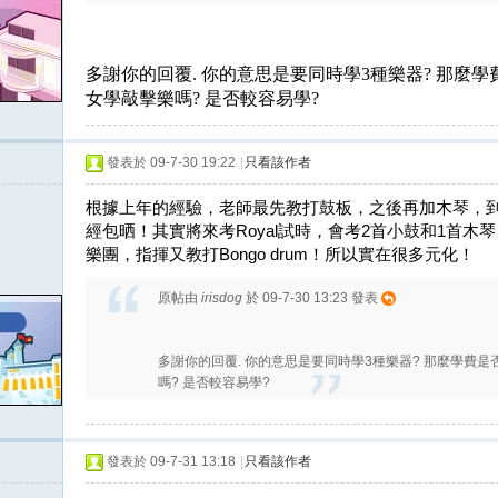
多謝你的回覆. 你的意思是要同時學3種樂器? 那麼學
女學敲擊樂嗎? 是否較容易學?
發表於 09-7-30 19:22
|
只看該作者
根據上年的經驗，老師最先教打鼓板，之後再加木琴，到最近
經包晒！其實將來考Royal試時，會考2首小鼓和1首
樂團，指揮又教打Bongo drum！所以實在很多元化！
原帖由
irisdog
於 09-7-30 13:23 發表
多謝你的回覆. 你的意思是要同時學3種樂器? 那麼學費是
嗎? 是否較容易學?
發表於 09-7-31 13:18
|
只看該作者