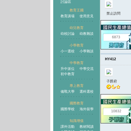
討論區
教育王國
禁止訪問
教育講場
使用意見
幼兒教育
幼校討論
幼教雜談
王國
6873
小學教育
小一選校
小學雜談
HY412
中學教育
升中派位
中學交流
初中教育
子爵府
專上教育
備戰大學
選科選校
國際教育
國際學校
海外留學
10832
知識增值
課外活動
教材閱讀