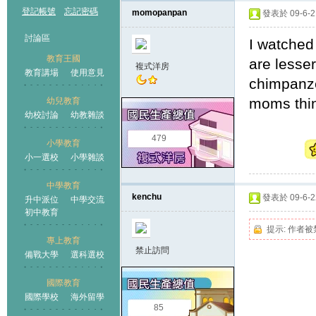
登記帳號
忘記密碼
momopanpan
發表於 09-6-21
討論區
I watched
教育王國
are lesse
複式洋房
教育講場
使用意見
chimpanze
moms thi
幼兒教育
幼校討論
幼教雜談
王國
479
小學教育
小一選校
小學雜談
中學教育
kenchu
發表於 09-6-22
升中派位
中學交流
初中教育
提示:
作者被
專上教育
禁止訪問
備戰大學
選科選校
國際教育
國際學校
海外留學
85