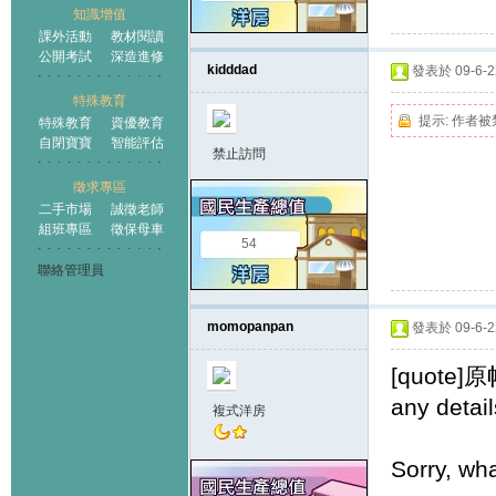
知識增值
課外活動
教材閱讀
公開考試
深造進修
kidddad
發表於 09-6-22
特殊教育
提示:
作者被
特殊教育
資優教育
自閉寶寶
智能評估
禁止訪問
徵求專區
二手市場
誠徵老師
組班專區
徵保母車
54
聯絡管理員
momopanpan
發表於 09-6-22
[quote]
any detai
複式洋房
Sorry, wh