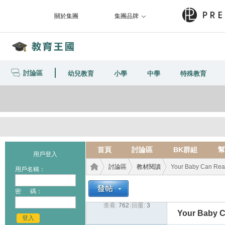
關於集團
集團品牌
討論區
幼兒教育
小學
中學
特殊教育
首頁
討論區
BK群組
幫
用戶登入
討論區
教材閱讀
Your Baby Can Re
用戶名稱：
密 碼：
查看:
762
|
回覆:
3
教育
›
›
›
Your Baby 
登入