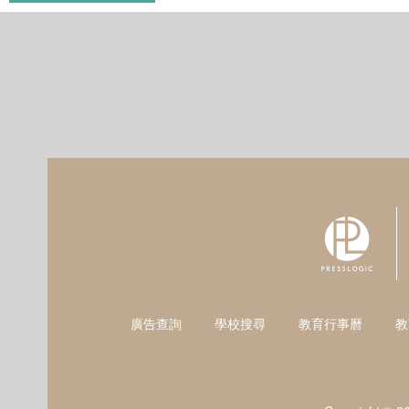
廣告查詢
學校搜尋
教育行事曆
教