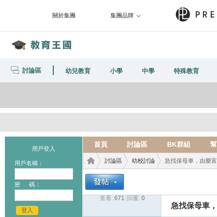
關於集團
集團品牌
討論區
幼兒教育
小學
中學
特殊教育
首頁
討論區
BK群組
幫
用戶登入
討論區
幼校討論
急找保母車，由樂富
用戶名稱：
密 碼：
查看:
671
|
回覆:
0
教育
›
›
›
急找保母車
登入