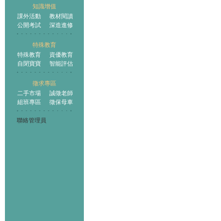
知識增值
課外活動
教材閱讀
公開考試
深造進修
特殊教育
特殊教育
資優教育
自閉寶寶
智能評估
徵求專區
二手市場
誠徵老師
組班專區
徵保母車
聯絡管理員