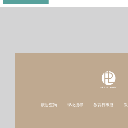
廣告查詢
學校搜尋
教育行事曆
教