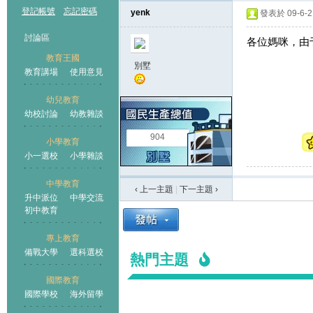
登記帳號
忘記密碼
yenk
發表於 09-6-21
討論區
各位媽咪，由
教育王國
別墅
教育講場
使用意見
幼兒教育
幼校討論
幼教雜談
王國
904
小學教育
小一選校
小學雜談
中學教育
‹ 上一主題
|
下一主題
›
升中派位
中學交流
初中教育
專上教育
備戰大學
選科選校
熱門主題
國際教育
國際學校
海外留學