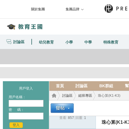
關於集團
集團品牌
討論區
幼兒教育
小學
中學
特殊教育
首頁
討論區
BK群組
幫
用戶登入
討論區
組班專區
珠心算(K1-K3)
用戶名稱：
密 碼：
查看:
857
|
回覆:
1
教育
›
›
›
珠心算(K1-K3
登入