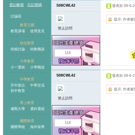
登記帳號
忘記密碼
S08CWL42
發表於 09-6-20
討論區
提示:
作者被
教育王國
禁止訪問
教育講場
使用意見
幼兒教育
幼校討論
幼教雜談
王國
118
小學教育
小一選校
小學雜談
S08CWL42
發表於 09-6-22
中學教育
升中派位
中學交流
提示:
作者被
初中教育
禁止訪問
專上教育
備戰大學
選科選校
國際教育
118
國際學校
海外留學