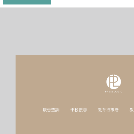
廣告查詢
學校搜尋
教育行事曆
教