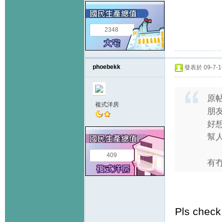
2348
phoebekk
發表於 09-7-16
原
複式洋房
朋
好
幫人
409
有冇
Pls check