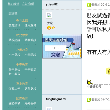
登記帳號
忘記密碼
yuiyui82
發表於 09-6-19
討論區
朋友試過
教育王國
因我好想
大宅
教育講場
使用意見
話可以私人
紋!!
幼兒教育
幼校討論
幼教雜談
王國
1118
小學教育
有冇人有興
小一選校
小學雜談
中學教育
升中派位
中學交流
初中教育
專上教育
小靜靜相簿
備戰大學
選科選校
國際教育
fungfungmami
發表於 09-7-11
國際學校
海外留學