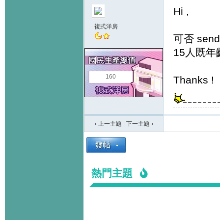
Hi ,
複式洋房
可否 sen
15人既年
160
Thanks !
‹ 上一主題
|
下一主題
›
熱門主題