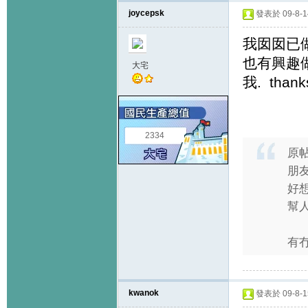
joycepsk
發表於 09-8-14
我囡囡已做
也有興趣
大宅
我. thank
2334
原
朋
好
幫人
有冇
kwanok
發表於 09-8-15