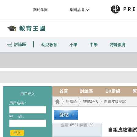
關於集團
集團品牌
討論區
幼兒教育
小學
中學
特殊教育
首頁
討論區
BK群組
幫
用戶登入
討論區
智能評估
自組皮紋測試
用戶名稱：
密 碼：
查看:
6537
|
回覆:
39
教育
›
›
›
自組皮紋測
登入