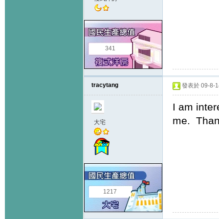
341
tracytang
發表於 09-8-14
I am inte
me. Than
大宅
1217