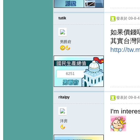
tutik
發表於 09-8-4 
如果價錢唔
其實台灣
男爵府
http://tw
6251
ritalpy
發表於 09-8-4 
I'm intere
洋房