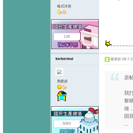
複式洋房
126
kerkermui
發表於 09-7-23
原
男爵府
我
黎
做
因
...
5063