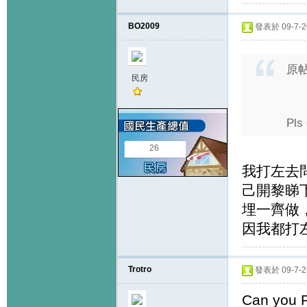
BO2009
發表於 09-7-20
原
民房
Pls
26
我打左去
己開黎睇
埋一齊做
因我都打
Trotro
發表於 09-7-23
Can you P