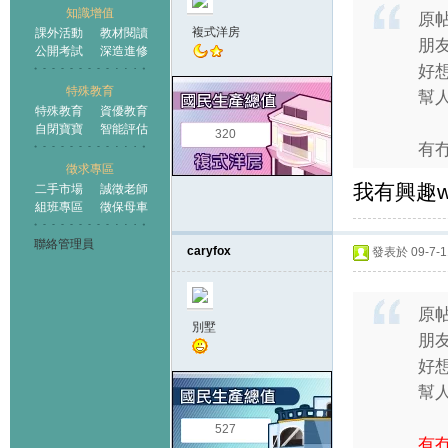
知識增值
原
複式洋房
課外活動
教材閱讀
朋
公開考試
深造進修
好
特殊教育
幫人
特殊教育
資優教育
自閉寶寶
智能評估
320
有冇
徵求專區
我有興趣w
二手市場
誠徵老師
組班專區
徵保母車
聯絡管理員
caryfox
發表於 09-7-11
原
別墅
朋
好
幫人
527
有冇