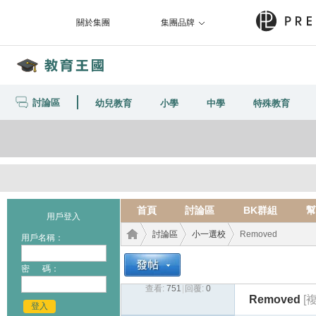
關於集團
集團品牌
討論區
幼兒教育
小學
中學
特殊教育
首頁
討論區
BK群組
幫
用戶登入
討論區
小一選校
Removed
用戶名稱：
密 碼：
查看:
751
|
回覆:
0
教育
›
›
›
Removed
[
登入