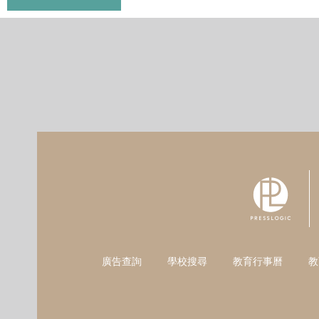
廣告查詢
學校搜尋
教育行事曆
教