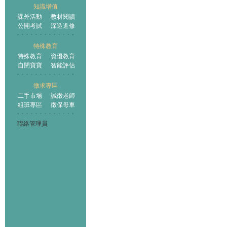
知識增值
課外活動
教材閱讀
公開考試
深造進修
特殊教育
特殊教育
資優教育
自閉寶寶
智能評估
徵求專區
二手市場
誠徵老師
組班專區
徵保母車
聯絡管理員