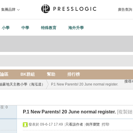
集團品牌
廣告查詢
小學
中學
特殊教育
海外升學
論區
BK群組
幫助
排行榜
搜尋
油蔴地天主教小學（海泓道）
P.1 New Parents! 20 June normal register.
覆:
0
›
P.1 New Parents! 20 June normal register.
[複製鏈
發表於 09-6-17 17:49
|
只看該作者
|
倒序瀏覽
|
打印