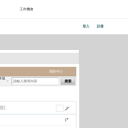
工作機會
登入
註冊
我的中心
本版
搜索
接]
#
1