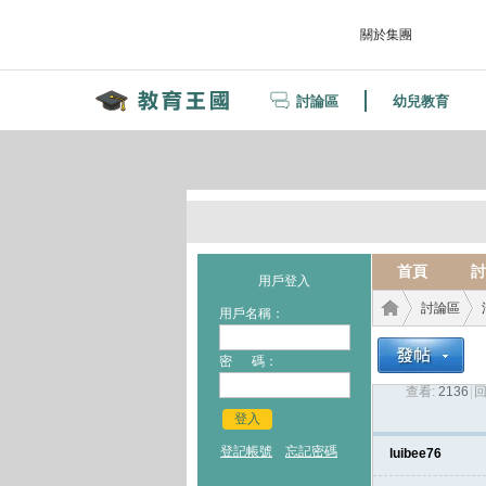
關於集團
討論區
幼兒教育
首頁
討
用戶登入
討論區
用戶名稱：
密 碼：
查看:
2136
|
回
教育
›
›
登入
登記帳號
忘記密碼
luibee76