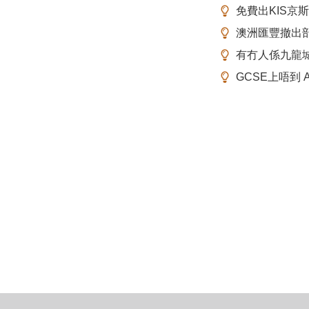
免費出KIS京
澳洲匯豐撤出
有冇人係九龍
GCSE上唔到 A-