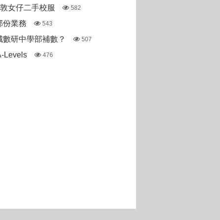
斯敦女仔二手校服
582
部份業務
543
城數研中學部補數？
507
Levels
476