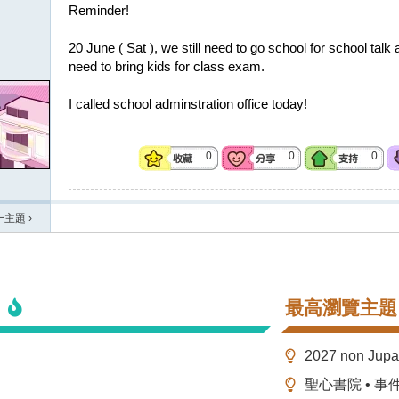
Reminder!
20 June ( Sat ), we still need to go school for school ta
need to bring kids for class exam.
I called school adminstration office today!
0
0
0
一主題
›
最高瀏覽主題
2027 non Ju
聖心書院 • 事