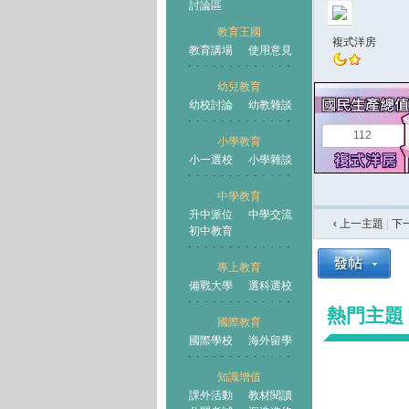
討論區
教育王國
複式洋房
教育講場
使用意見
幼兒教育
幼校討論
幼教雜談
王國
112
小學教育
小一選校
小學雜談
中學教育
升中派位
中學交流
‹ 上一主題
|
下
初中教育
專上教育
備戰大學
選科選校
熱門主題
國際教育
國際學校
海外留學
知識增值
課外活動
教材閱讀