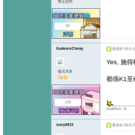
禁止訪問
85
KadenceCheng
發表於 09-6-22
Yes, 施得
複式洋房
都係K1至
120
KadMum :-D
ivory0915
發表於 09-6-23