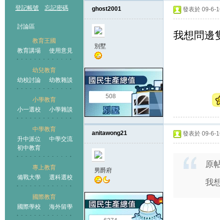
登記帳號
忘記密碼
ghost2001
發表於 09-6-16
討論區
我想問邊
教育王國
別墅
教育講場
使用意見
幼兒教育
幼校討論
幼教雜談
王國
508
小學教育
小一選校
小學雜談
中學教育
anitawong21
發表於 09-6-16
升中派位
中學交流
初中教育
原
專上教育
男爵府
備戰大學
選科選校
我
國際教育
國際學校
海外留學