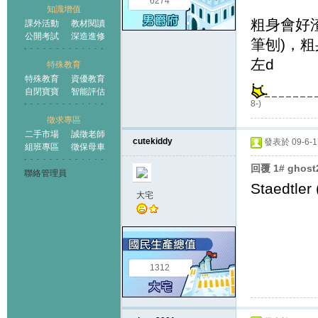
6274
知識增值
粗身會好渣d
課外活動
教材閱讀
公開考試
深造進修
筆刨)，粗身
左d
特殊教育
特殊教育
資優教育
自閉寶寶
智能評估
8-)
徵求專區
二手市場
誠徵老師
cutekiddy
發表於 09-6-17
組班專區
徵保母車
回覆 1# ghos
聯絡管理員
Staedt
大宅
1312