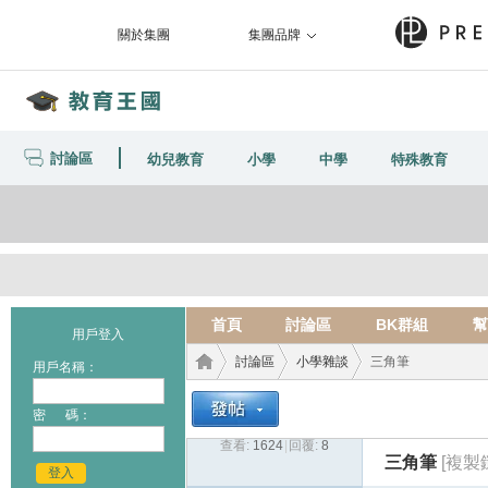
關於集團
集團品牌
討論區
幼兒教育
小學
中學
特殊教育
首頁
討論區
BK群組
幫
用戶登入
討論區
小學雜談
三角筆
用戶名稱：
密 碼：
查看:
1624
|
回覆:
8
教育
›
›
›
三角筆
[複製
登入