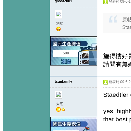
ghost2001
發表於 09-6-17
原
別墅
St
508
施得樓好
請問有無
tsanfamily
發表於 09-6-21
Staedtle
大宅
yes, high
that best 