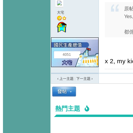
原
大宅
Ye
都係
4051
x 2, my ki
‹ 上一主題
|
下一主題
›
熱門主題