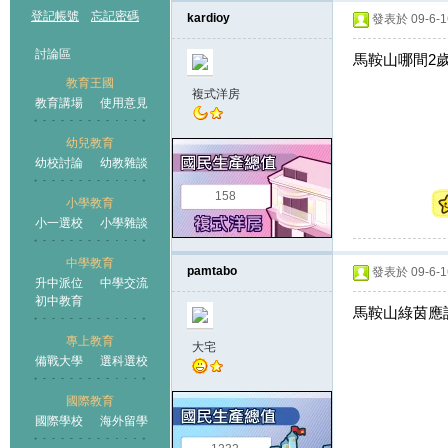
登記帳號
忘記密碼
kardioy
發表於 09-6-16
討論區
馬鞍山哪間2
教育王國
複式洋房
教育講場
使用意見
幼兒教育
幼校討論
幼教雜談
王國
158
小學教育
小一選校
小學雜談
中學教育
pamtabo
發表於 09-6-16
升中派位
中學交流
初中教育
馬鞍山綠茵應
專上教育
大宅
備戰大學
選科選校
國際教育
國際學校
海外留學