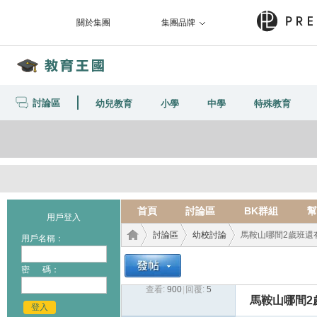
關於集團
集團品牌
討論區
幼兒教育
小學
中學
特殊教育
首頁
討論區
BK群組
幫
用戶登入
討論區
幼校討論
馬鞍山哪間2歲班還
用戶名稱：
密 碼：
查看:
900
|
回覆:
5
教育
›
›
›
馬鞍山哪間2
登入