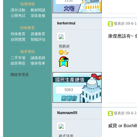
1232
知識增值
課外活動
教材閱讀
公開考試
深造進修
kerkermui
發表於 09-6-16
特殊教育
特殊教育
資優教育
康傑應該有~ 
自閉寶寶
智能評估
男爵府
徵求專區
二手市場
誠徵老師
組班專區
徵保母車
聯絡管理員
5063
Namnam05
發表於 09-6-16
威寶 or Boxh
複式洋房