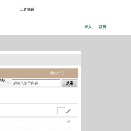
工作機會
登入
註冊
我的中心
本版
搜索
#
1