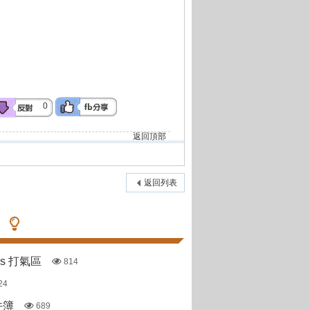
0
返回頂部
返回列表
pas 打氣區
814
24
件簿
689