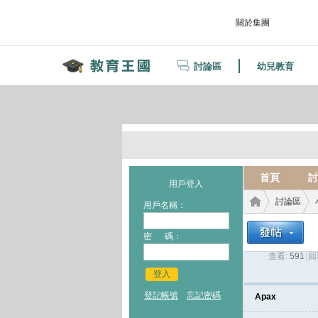
關於集團
討論區
幼兒教育
首頁
討
用戶登入
討論區
用戶名稱：
密 碼：
查看:
591
|
回
教育
›
›
登入
登記帳號
忘記密碼
Apax