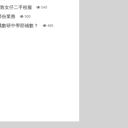
斯敦女仔二手校服
540
部份業務
500
城數研中學部補數？
485