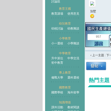
討論區
教育王國
別墅
教育講場
使用意見
幼兒教育
幼校討論
幼教雜談
王國
957
小學教育
小一選校
小學雜談
中學教育
‹ 上一主題
|
下
升中派位
中學交流
初中教育
專上教育
備戰大學
選科選校
熱門主題
國際教育
國際學校
海外留學
知識增值
課外活動
教材閱讀