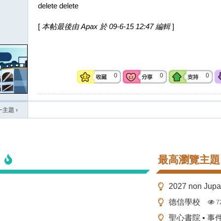
delete delete
[
本帖最後由 Apax 於 09-6-15 12:47 編輯
]
0
0
0
一主題
›
最高瀏覽主題
2027 non Ju
德信學校
7
聖心書院 • 事