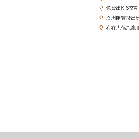
免費出KIS京
澳洲匯豐撤出
有冇人係九龍