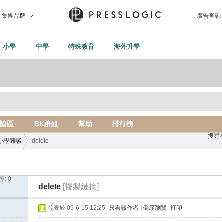
集團品牌
廣告查詢
小學
中學
特殊教育
海外升學
論區
BK群組
幫助
排行榜
搜尋
小學雜談
delete
覆:
0
›
delete
[複製鏈接]
發表於 09-6-15 12:25
|
只看該作者
|
倒序瀏覽
|
打印