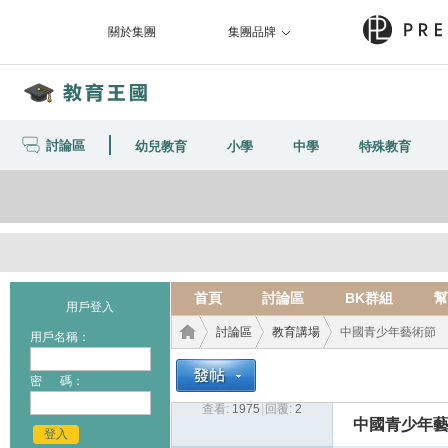
關於集團
集團品牌
討論區
幼兒教育
小學
中學
特殊教育
首頁
討論區
BK群組
幫
用戶登入
討論區
教育講場
中國青少年藝術節
用戶名稱：
密 碼：
查看:
1975
|
回覆:
2
教育
›
›
›
中國青少年
登入