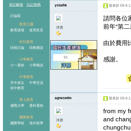
登記帳號
忘記密碼
ystaihk
發表於 09-6-11
討論區
請問各位
教育王國
前年“第
洋房
教育講場
使用意見
由於費用
幼兒教育
幼校討論
幼教雜談
王國
91
感謝。
小學教育
小一選校
小學雜談
中學教育
升中派位
中學交流
初中教育
agneswlm
發表於 09-6-12
專上教育
備戰大學
選科選校
from my fr
國際教育
and chang
洋房
國際學校
海外留學
chungch