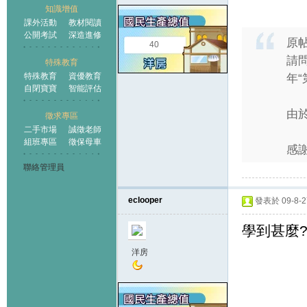
知識增值
課外活動
教材閱讀
公開考試
深造進修
原
40
請
特殊教育
特殊教育
資優教育
年
自閉寶寶
智能評估
由
徵求專區
二手市場
誠徵老師
組班專區
徵保母車
感謝
聯絡管理員
eclooper
發表於 09-8-27
學到甚麼
洋房