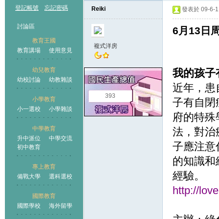
登記帳號
忘記密碼
Reiki
發表於 09-6-11
討論區
6月13日
教育王國
複式洋房
教育講場
使用意見
幼兒教育
我的孩子
幼校討論
幼教雜談
王國
近年，患
393
小學教育
子有自閉
小一選校
小學雜談
府的特殊
中學教育
法，對治
升中派位
中學交流
子應注意
初中教育
的知識和
專上教育
經驗。
備戰大學
選科選校
http://lo
國際教育
國際學校
海外留學