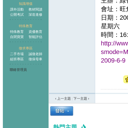
主辦：綠
知識增值
會址：旺
課外活動
教材閱讀
公開考試
深造進修
日期：
20
星期六
特殊教育
特殊教育
資優教育
時間：
16
自閉寶寶
智能評估
http://ww
徵求專區
smode=Mo
二手市場
誠徵老師
2009-6-9
組班專區
徵保母車
聯絡管理員
‹ 上一主題
|
下一主題
›
熱門主題