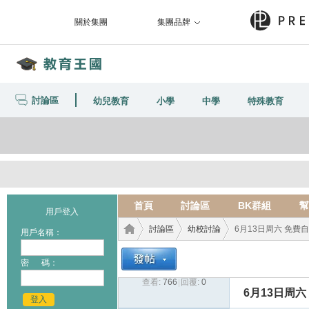
關於集團
集團品牌
討論區
幼兒教育
小學
中學
特殊教育
首頁
討論區
BK群組
幫
用戶登入
討論區
幼校討論
6月13日周六 免費
用戶名稱：
密 碼：
查看:
766
|
回覆:
0
教育
›
›
›
6月13日周
登入