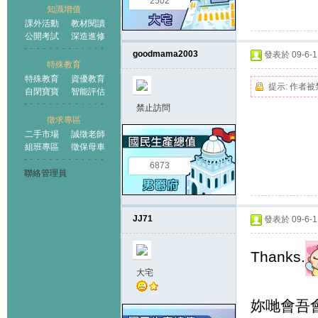
2502
知識增值
課外活動
教材閱讀
公開考試
深造進修
goodmama2003
發表於 09-6-11
特殊教育
特殊教育
資優教育
提示:
作者被
自閉寶寶
智能評估
禁止訪問
徵求專區
二手市場
誠徵老師
組班專區
徵保母車
6873
聯絡管理員
JJ71
發表於 09-6-11
Thanks.
大宅
妳哋會吾