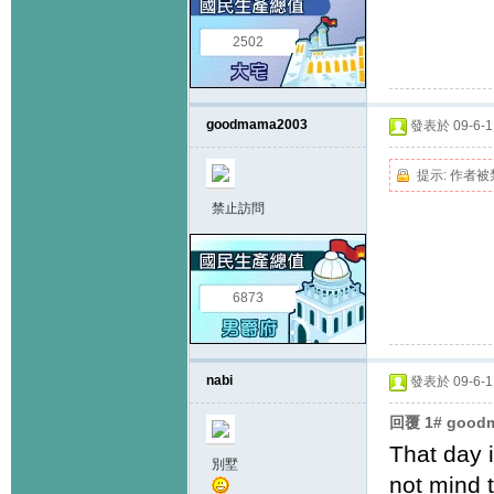
2502
goodmama2003
發表於 09-6-11
提示:
作者被
禁止訪問
6873
nabi
發表於 09-6-11
回覆 1# good
That day 
別墅
not mind 