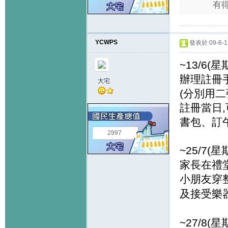
有
YCWPS
發表於 09-6-11
~13/6(
辦理註冊
大宅
(分別用二
註冊當日
書包、訂午
2997
~25/7(
家長在禮
小朋友穿
及接受樂
~27/8(