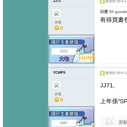
JJ71
發表於 09-6-11
回覆 5# good
有得買書
大宅
2502
YCWPS
發表於 09-6-11
JJ71,
大宅
上年係"SP
原
2997