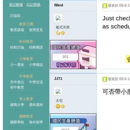
登記帳號
忘記密碼
filleul
發表於 09-6-11
討論區
Just check
教育王國
as schedu
複式洋房
教育講場
使用意見
幼兒教育
幼校討論
幼教雜談
王國
301
小學教育
小一選校
小學雜談
中學教育
JJ71
發表於 09-6-11
升中派位
中學交流
初中教育
可否帶小
專上教育
大宅
備戰大學
選科選校
國際教育
國際學校
海外留學