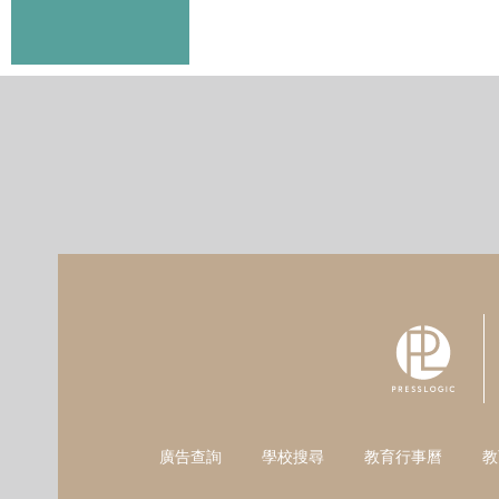
廣告查詢
學校搜尋
教育行事曆
教