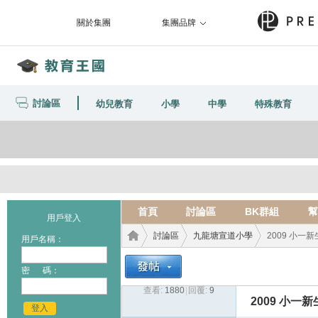
關於集團
集團品牌
討論區
幼兒教育
小學
中學
特殊教育
首頁
討論區
BK群組
幫
用戶登入
討論區
九龍塘宣道小學
2009 小一新生re
用戶名稱：
密 碼：
查看:
1880
|
回覆:
9
教育
›
›
›
2009 小一新生re
登入