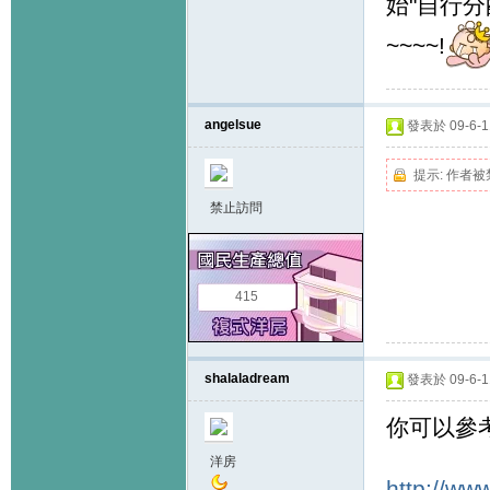
始"自行分配
~~~~!
angelsue
發表於 09-6-11
提示:
作者被
禁止訪問
415
shalaladream
發表於 09-6-11
你可以參
洋房
http://ww