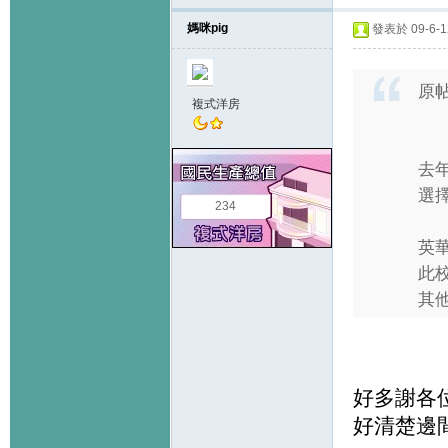
媽咪pig
發表於 09-6-12
原
複式洋房
去
選
234
英華
此
其他
好多謝各
好清楚邊