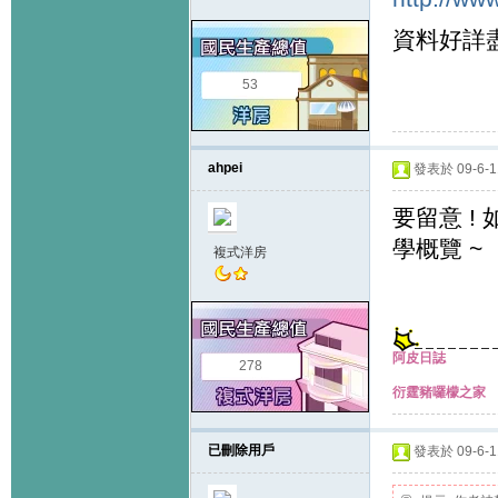
資料好詳盡
53
ahpei
發表於 09-6-11
要留意 !
學概覽 ~
複式洋房
阿皮日誌
278
衍霆豬囉檬之家
已刪除用戶
發表於 09-6-11