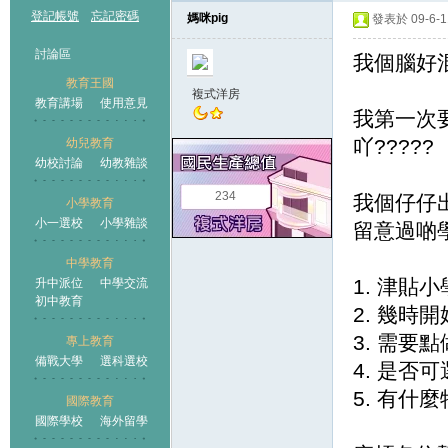
登記帳號
忘記密碼
媽咪pig
發表於 09-6-11
討論區
我個腦好混
教育王國
複式洋房
教育講場
使用意見
我第一次要
吖?????
幼兒教育
幼校討論
幼教雜談
王國
234
我個仔仔出
小學教育
小一選校
小學雜談
留意過啲學
中學教育
1. 津貼
升中派位
中學交流
初中教育
2. 幾時
3. 需要點做
專上教育
備戰大學
選科選校
4. 是否
5. 有什
國際教育
國際學校
海外留學