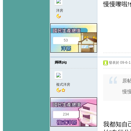
慢慢嚟啦
洋房
53
媽咪pig
發表於 09-6-11
原
複式洋房
慢
234
我都知自己