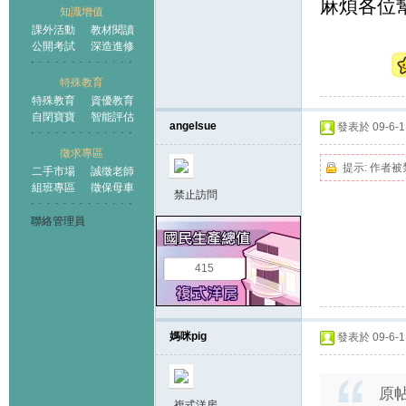
麻煩各位幫
知識增值
課外活動
教材閱讀
公開考試
深造進修
特殊教育
特殊教育
資優教育
自閉寶寶
智能評估
angelsue
發表於 09-6-11
徵求專區
提示:
作者被
二手市場
誠徵老師
組班專區
徵保母車
禁止訪問
聯絡管理員
415
媽咪pig
發表於 09-6-11
原
複式洋房