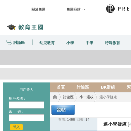
關於集團
集團品牌
討論區
幼兒教育
小學
中學
特殊教育
首頁
討論區
BK群組
幫
用戶登入
討論區
小一選校
選小學疑慮
用戶名稱：
密 碼：
查看:
1499
|
回覆:
14
教育
›
›
›
選小學疑慮
登入