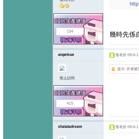
http
234
幾時先係
angelsue
發表於 09-6-11
提示:
作者被
禁止訪問
415
shalaladream
發表於 09-6-11