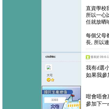
直資學校
所以一心
任就放晒
每個父母
長, 所以
ctslhkc
發表於 09-6-12
我有
d
選
如果我參
大宅
咁會唔會
3393
參加下一