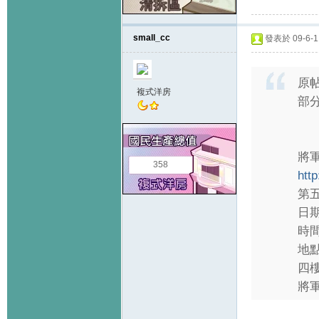
small_cc
發表於 09-6-11
原
複式洋房
部
將
358
htt
第
日
時
地
四
將軍