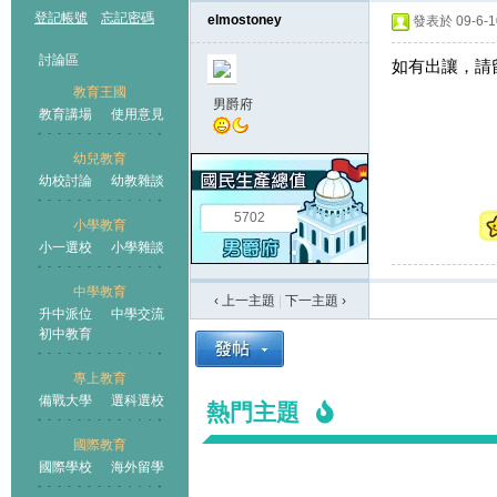
登記帳號
忘記密碼
elmostoney
發表於 09-6-10
討論區
如有出讓，請
教育王國
男爵府
教育講場
使用意見
幼兒教育
幼校討論
幼教雜談
王國
5702
小學教育
小一選校
小學雜談
中學教育
‹ 上一主題
|
下一主題
›
升中派位
中學交流
初中教育
專上教育
備戰大學
選科選校
熱門主題
國際教育
國際學校
海外留學