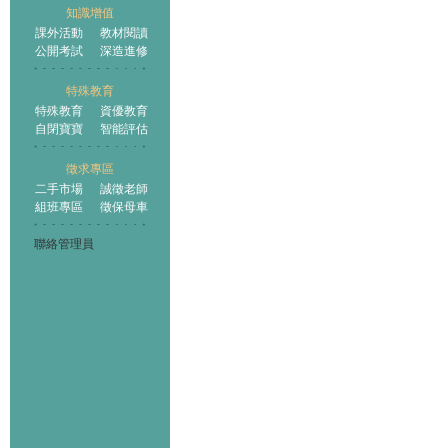
知識增值
課外活動
教材閱讀
公開考試
深造進修
特殊教育
特殊教育
資優教育
自閉寶寶
智能評估
徵求專區
二手市場
誠徵老師
組班專區
徵保母車
聯絡管理員