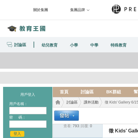
關於集團
集團品牌
討論區
幼兒教育
小學
中學
特殊教育
首頁
討論區
BK群組
幫
用戶登入
討論區
課外活動
徵 Kids' Galler
用戶名稱：
密 碼：
查看:
793
|
回覆:
0
教育
›
›
›
徵 Kids' G
登入