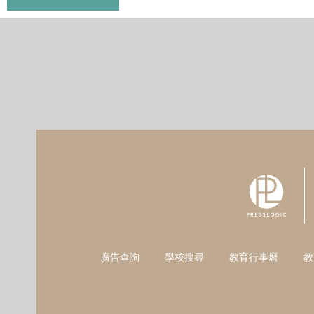
廣告查詢
學校搜尋
教育行事曆
教