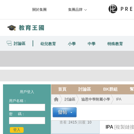
關於集團
集團品牌
討論區
幼兒教育
小學
中學
特殊教育
首頁
討論區
BK群組
幫
用戶登入
討論區
協恩中學附屬小學
IPA
用戶名稱：
密 碼：
查看:
2415
|
回覆:
10
教育
›
›
›
IPA
[複製鏈接
登入