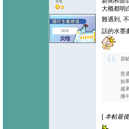
新聞和節目
大宅
大概都明白
難遇到, 
話的水墨畫
2839
原
普
如
越
播中
[
本帖最後由 