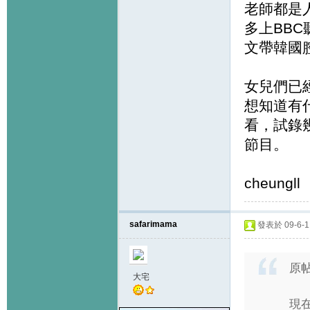
老師都是
多上BB
文帶韓國
女兒們已
想知道有
看，試錄
節目。
cheungll
safarimama
發表於 09-6-11
原
大宅
現