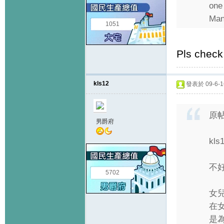
one
Man
1051
Pls check
kls12
發表於 09-6-16
原
男爵府
kls1
不
5702
女
在
是為