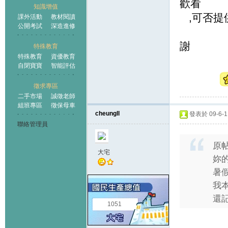
歡看
知識增值
,可否提
課外活動
教材閱讀
公開考試
深造進修
謝
特殊教育
特殊教育
資優教育
自閉寶寶
智能評估
徵求專區
二手市場
誠徵老師
組班專區
徵保母車
cheungll
發表於 09-6-11
聯絡管理員
原
大宅
妳
暑假
我
還記 
1051