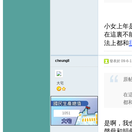
小女上年
在這裏不
法上都和
cheungll
發表於 09-6-17
原
大宅
在
都
1051
是啊，我
聲母和韻母