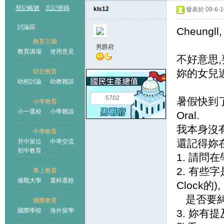
登記帳號
忘記密碼
kls12
發表於 09-6-10
討論區
Cheungll,
教育王國
男爵府
教育講場
使用意見
不好意思
妳的女兒近
幼兒教育
幼校討論
幼教雜談
王國
5702
暑假快到
小學教育
小一選校
小學雜談
Oral.
我本身沒
中學教育
還記得妳在
升中派位
中學交流
初中教育
1. 請問
2. 有些字
專上教育
備戰大學
選科選校
Clock的),
是否要糾
國際教育
國際學校
海外留學
3. 妳有