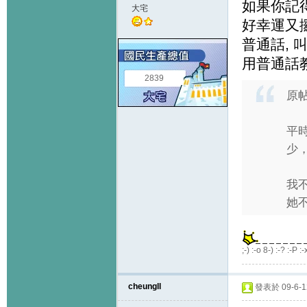
如果你記得
大宅
好幸運又
普通話, 
用普通話教.
2839
原
平
少
我
她不
;-) :-o 8-) :-? :-P :-
cheungll
發表於 09-6-12