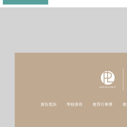
廣告查詢
學校搜尋
教育行事曆
教