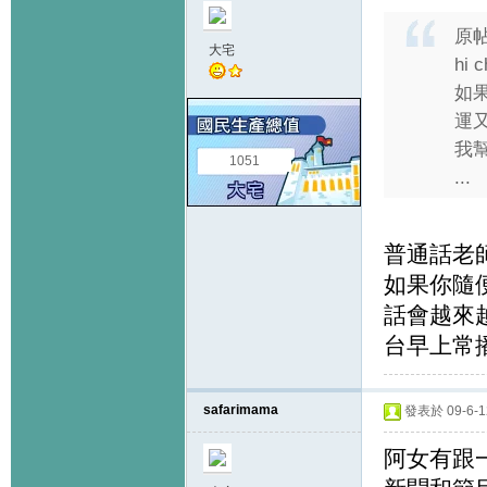
原
大宅
hi c
如果
運又
我
1051
...
普通話老
如果你隨
話會越來
台早上常
safarimama
發表於 09-6-12
阿女有跟