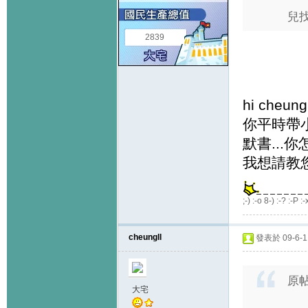
兒
2839
hi cheungl
你平時帶
默書...
我想請教
;-) :-o 8-) :-? :-P :-
cheungll
發表於 09-6-11
原
大宅