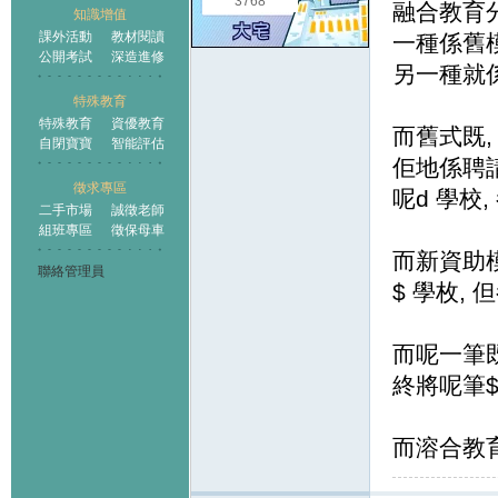
3768
融合教育
知識增值
課外活動
教材閱讀
一種係舊
公開考試
深造進修
另一種就
特殊教育
特殊教育
資優教育
而舊式既,
自閉寶寶
智能評估
佢地係聘
徵求專區
呢d 學校
二手市場
誠徵老師
組班專區
徵保母車
而新資助
聯絡管理員
$ 學枚,
而呢一筆
終將呢筆$
而溶合教育