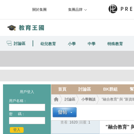
關於集團
集團品牌
討論區
幼兒教育
小學
中學
特殊教育
首頁
討論區
BK群組
幫
用戶登入
討論區
小學雜談
"融合教育" 與 "新資助
用戶名稱：
密 碼：
查看:
1620
|
回覆:
1
教育
›
›
›
"融合教育" 
登入