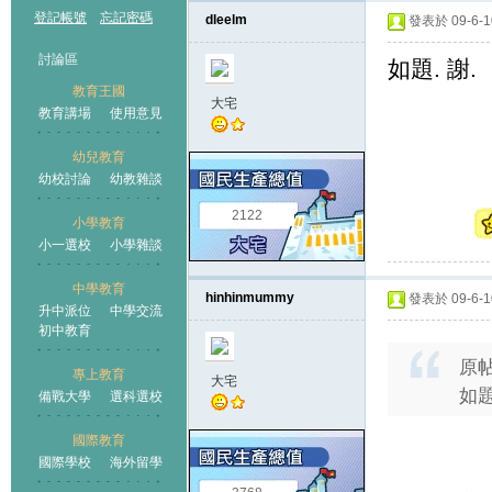
登記帳號
忘記密碼
dleelm
發表於 09-6-10
討論區
如題. 謝.
教育王國
大宅
教育講場
使用意見
幼兒教育
幼校討論
幼教雜談
王國
2122
小學教育
小一選校
小學雜談
中學教育
hinhinmummy
發表於 09-6-10
升中派位
中學交流
初中教育
原
專上教育
大宅
如題
備戰大學
選科選校
國際教育
國際學校
海外留學