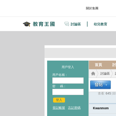
關於集團
討論區
幼兒教育
首頁
討
用戶登入
討論區
用戶名稱：
密 碼：
查看:
645
|
回
教育
›
›
登入
登記帳號
忘記密碼
Kwanmom