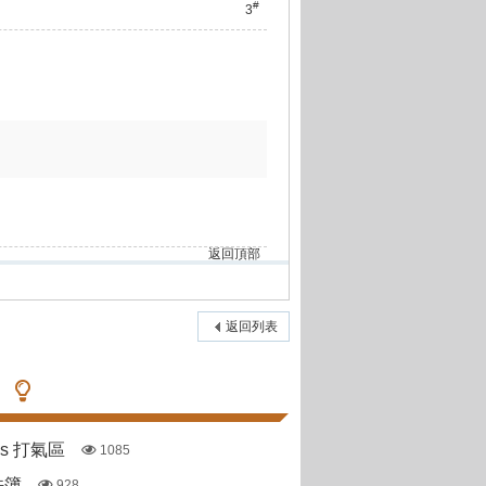
#
3
返回頂部
返回列表
pas 打氣區
1085
件簿
928