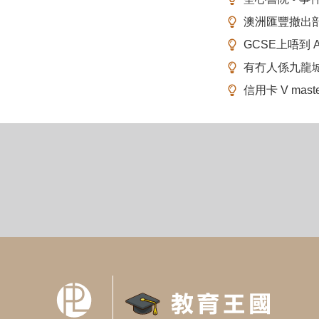
澳洲匯豐撤出
GCSE上唔到 A-
有冇人係九龍
信用卡 V mas