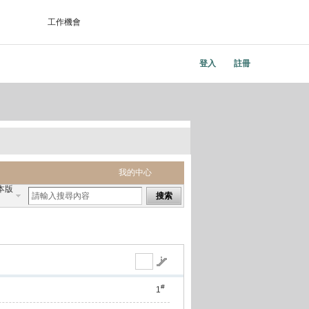
工作機會
登入
註冊
我的中心
本版
搜索
#
1