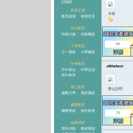
討論區
教育王國
洋房
教育講場
使用意見
幼兒教育
幼校討論
幼教雜談
王國
69
小學教育
小一選校
小學雜談
中學教育
allthebest
升中派位
中學交流
初中教育
專上教育
禁止訪問
備戰大學
選科選校
國際教育
國際學校
海外留學
70
知識增值
課外活動
教材閱讀