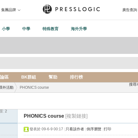
集團品牌
廣告查詢
小學
中學
特殊教育
海外升學
論區
BK群組
幫助
排行榜
搜尋
課外活動
PHONICS course
覆:
2
›
PHONICS course
[複製鏈接]
發表於 09-6-9 00:17
|
只看該作者
|
倒序瀏覽
|
打印