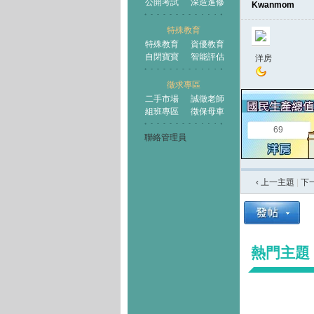
公開考試
深造進修
Kwanmom
特殊教育
特殊教育
資優教育
自閉寶寶
智能評估
洋房
徵求專區
二手市場
誠徵老師
組班專區
徵保母車
69
聯絡管理員
‹ 上一主題
|
下
熱門主題