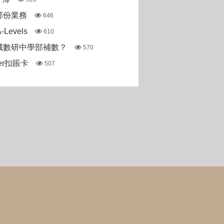
部份業務
646
Levels
610
城數研中學部補數？
570
ter扣賬卡
507