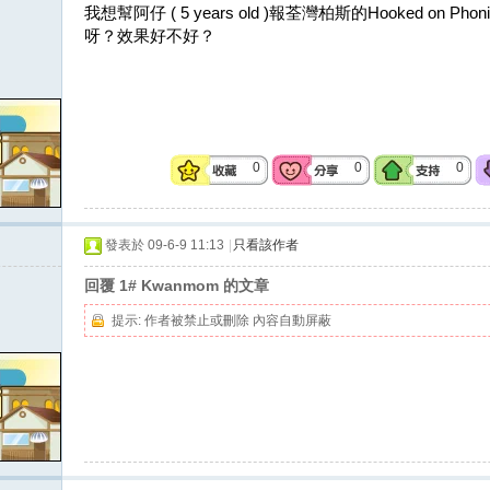
我想幫阿仔 ( 5 years old )報荃灣柏斯的Hooked on
呀？效果好不好？
0
0
0
發表於 09-6-9 11:13
|
只看該作者
回覆 1# Kwanmom 的文章
提示:
作者被禁止或刪除 內容自動屏蔽